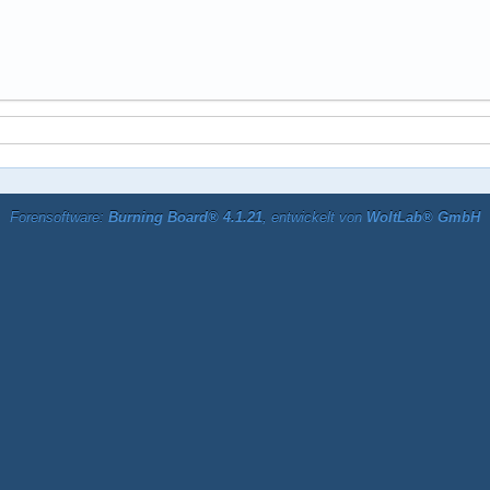
Forensoftware:
Burning Board® 4.1.21
, entwickelt von
WoltLab® GmbH