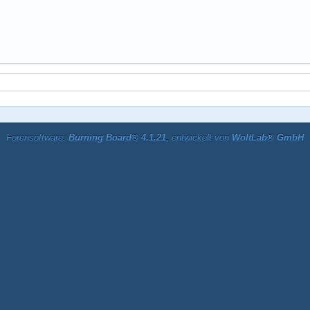
Forensoftware:
Burning Board® 4.1.21
, entwickelt von
WoltLab® GmbH