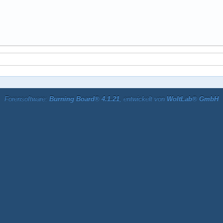
Forensoftware:
Burning Board® 4.1.21
, entwickelt von
WoltLab® GmbH