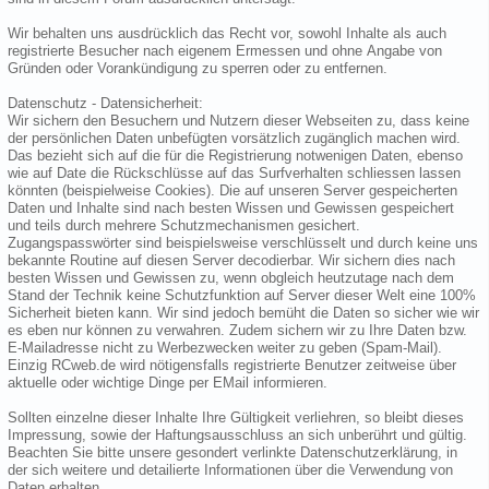
Wir behalten uns ausdrücklich das Recht vor, sowohl Inhalte als auch
registrierte Besucher nach eigenem Ermessen und ohne Angabe von
Gründen oder Vorankündigung zu sperren oder zu entfernen.
Datenschutz - Datensicherheit:
Wir sichern den Besuchern und Nutzern dieser Webseiten zu, dass keine
der persönlichen Daten unbefügten vorsätzlich zugänglich machen wird.
Das bezieht sich auf die für die Registrierung notwenigen Daten, ebenso
wie auf Date die Rückschlüsse auf das Surfverhalten schliessen lassen
könnten (beispielweise Cookies). Die auf unseren Server gespeicherten
Daten und Inhalte sind nach besten Wissen und Gewissen gespeichert
und teils durch mehrere Schutzmechanismen gesichert.
Zugangspasswörter sind beispielsweise verschlüsselt und durch keine uns
bekannte Routine auf diesen Server decodierbar. Wir sichern dies nach
besten Wissen und Gewissen zu, wenn obgleich heutzutage nach dem
Stand der Technik keine Schutzfunktion auf Server dieser Welt eine 100%
Sicherheit bieten kann. Wir sind jedoch bemüht die Daten so sicher wie wir
es eben nur können zu verwahren. Zudem sichern wir zu Ihre Daten bzw.
E-Mailadresse nicht zu Werbezwecken weiter zu geben (Spam-Mail).
Einzig RCweb.de wird nötigensfalls registrierte Benutzer zeitweise über
aktuelle oder wichtige Dinge per EMail informieren.
Sollten einzelne dieser Inhalte Ihre Gültigkeit verliehren, so bleibt dieses
Impressung, sowie der Haftungsausschluss an sich unberührt und gültig.
Beachten Sie bitte unsere gesondert verlinkte Datenschutzerklärung, in
der sich weitere und detailierte Informationen über die Verwendung von
Daten erhalten.