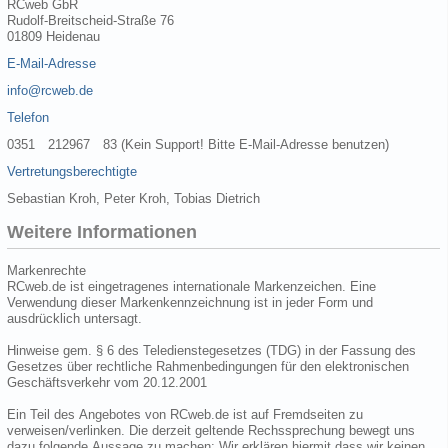
RCweb GbR
Rudolf-Breitscheid-Straße 76
01809 Heidenau
E-Mail-Adresse
info@rcweb.de
Telefon
0351 212967 83 (Kein Support! Bitte E-Mail-Adresse benutzen)
Vertretungsberechtigte
Sebastian Kroh, Peter Kroh, Tobias Dietrich
Weitere Informationen
Markenrechte
RCweb.de ist eingetragenes internationale Markenzeichen. Eine
Verwendung dieser Markenkennzeichnung ist in jeder Form und
ausdrücklich untersagt.
Hinweise gem. § 6 des Teledienstegesetzes (TDG) in der Fassung des
Gesetzes über rechtliche Rahmenbedingungen für den elektronischen
Geschäftsverkehr vom 20.12.2001
Ein Teil des Angebotes von RCweb.de ist auf Fremdseiten zu
verweisen/verlinken. Die derzeit geltende Rechssprechung bewegt uns
dazu folgende Aussage zu machen: Wir erklären hiermit dass wir keinen