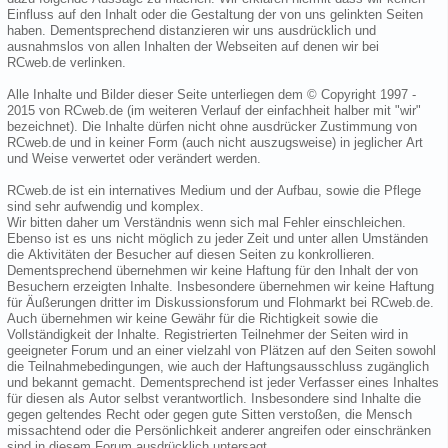
Einfluss auf den Inhalt oder die Gestaltung der von uns gelinkten Seiten
haben. Dementsprechend distanzieren wir uns ausdrücklich und
ausnahmslos von allen Inhalten der Webseiten auf denen wir bei
RCweb.de verlinken.
Alle Inhalte und Bilder dieser Seite unterliegen dem © Copyright 1997 -
2015 von RCweb.de (im weiteren Verlauf der einfachheit halber mit "wir"
bezeichnet). Die Inhalte dürfen nicht ohne ausdrücker Zustimmung von
RCweb.de und in keiner Form (auch nicht auszugsweise) in jeglicher Art
und Weise verwertet oder verändert werden.
RCweb.de ist ein internatives Medium und der Aufbau, sowie die Pflege
sind sehr aufwendig und komplex.
Wir bitten daher um Verständnis wenn sich mal Fehler einschleichen.
Ebenso ist es uns nicht möglich zu jeder Zeit und unter allen Umständen
die Aktivitäten der Besucher auf diesen Seiten zu konkrollieren.
Dementsprechend übernehmen wir keine Haftung für den Inhalt der von
Besuchern erzeigten Inhalte. Insbesondere übernehmen wir keine Haftung
für Äußerungen dritter im Diskussionsforum und Flohmarkt bei RCweb.de.
Auch übernehmen wir keine Gewähr für die Richtigkeit sowie die
Vollständigkeit der Inhalte. Registrierten Teilnehmer der Seiten wird in
geeigneter Forum und an einer vielzahl von Plätzen auf den Seiten sowohl
die Teilnahmebedingungen, wie auch der Haftungsausschluss zugänglich
und bekannt gemacht. Dementsprechend ist jeder Verfasser eines Inhaltes
für diesen als Autor selbst verantwortlich. Insbesondere sind Inhalte die
gegen geltendes Recht oder gegen gute Sitten verstoßen, die Mensch
missachtend oder die Persönlichkeit anderer angreifen oder einschränken
sind in diesem Forum ausdrücklich untersagt.