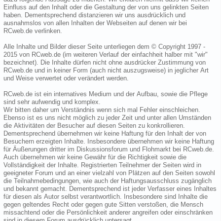
Einfluss auf den Inhalt oder die Gestaltung der von uns gelinkten Seiten
haben. Dementsprechend distanzieren wir uns ausdrücklich und
ausnahmslos von allen Inhalten der Webseiten auf denen wir bei
RCweb.de verlinken.
Alle Inhalte und Bilder dieser Seite unterliegen dem © Copyright 1997 -
2015 von RCweb.de (im weiteren Verlauf der einfachheit halber mit "wir"
bezeichnet). Die Inhalte dürfen nicht ohne ausdrücker Zustimmung von
RCweb.de und in keiner Form (auch nicht auszugsweise) in jeglicher Art
und Weise verwertet oder verändert werden.
RCweb.de ist ein internatives Medium und der Aufbau, sowie die Pflege
sind sehr aufwendig und komplex.
Wir bitten daher um Verständnis wenn sich mal Fehler einschleichen.
Ebenso ist es uns nicht möglich zu jeder Zeit und unter allen Umständen
die Aktivitäten der Besucher auf diesen Seiten zu konkrollieren.
Dementsprechend übernehmen wir keine Haftung für den Inhalt der von
Besuchern erzeigten Inhalte. Insbesondere übernehmen wir keine Haftung
für Äußerungen dritter im Diskussionsforum und Flohmarkt bei RCweb.de.
Auch übernehmen wir keine Gewähr für die Richtigkeit sowie die
Vollständigkeit der Inhalte. Registrierten Teilnehmer der Seiten wird in
geeigneter Forum und an einer vielzahl von Plätzen auf den Seiten sowohl
die Teilnahmebedingungen, wie auch der Haftungsausschluss zugänglich
und bekannt gemacht. Dementsprechend ist jeder Verfasser eines Inhaltes
für diesen als Autor selbst verantwortlich. Insbesondere sind Inhalte die
gegen geltendes Recht oder gegen gute Sitten verstoßen, die Mensch
missachtend oder die Persönlichkeit anderer angreifen oder einschränken
sind in diesem Forum ausdrücklich untersagt.