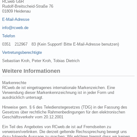
RCweb GbR
Rudolf-Breitscheid-Straße 76
01809 Heidenau
E-Mail-Adresse
info@rcweb.de
Telefon
0351 212967 83 (Kein Support! Bitte E-Mail-Adresse benutzen)
Vertretungsberechtigte
Sebastian Kroh, Peter Kroh, Tobias Dietrich
Weitere Informationen
Markenrechte
RCweb.de ist eingetragenes internationale Markenzeichen. Eine
Verwendung dieser Markenkennzeichnung ist in jeder Form und
ausdrücklich untersagt.
Hinweise gem. § 6 des Teledienstegesetzes (TDG) in der Fassung des
Gesetzes über rechtliche Rahmenbedingungen für den elektronischen
Geschäftsverkehr vom 20.12.2001
Ein Teil des Angebotes von RCweb.de ist auf Fremdseiten zu
verweisen/verlinken. Die derzeit geltende Rechssprechung bewegt uns
dazu folgende Aussage zu machen: Wir erklären hiermit dass wir keinen