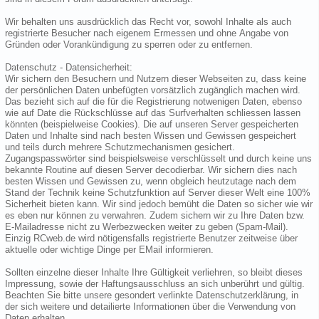
Wir behalten uns ausdrücklich das Recht vor, sowohl Inhalte als auch
registrierte Besucher nach eigenem Ermessen und ohne Angabe von
Gründen oder Vorankündigung zu sperren oder zu entfernen.
Datenschutz - Datensicherheit:
Wir sichern den Besuchern und Nutzern dieser Webseiten zu, dass keine
der persönlichen Daten unbefügten vorsätzlich zugänglich machen wird.
Das bezieht sich auf die für die Registrierung notwenigen Daten, ebenso
wie auf Date die Rückschlüsse auf das Surfverhalten schliessen lassen
könnten (beispielweise Cookies). Die auf unseren Server gespeicherten
Daten und Inhalte sind nach besten Wissen und Gewissen gespeichert
und teils durch mehrere Schutzmechanismen gesichert.
Zugangspasswörter sind beispielsweise verschlüsselt und durch keine uns
bekannte Routine auf diesen Server decodierbar. Wir sichern dies nach
besten Wissen und Gewissen zu, wenn obgleich heutzutage nach dem
Stand der Technik keine Schutzfunktion auf Server dieser Welt eine 100%
Sicherheit bieten kann. Wir sind jedoch bemüht die Daten so sicher wie wir
es eben nur können zu verwahren. Zudem sichern wir zu Ihre Daten bzw.
E-Mailadresse nicht zu Werbezwecken weiter zu geben (Spam-Mail).
Einzig RCweb.de wird nötigensfalls registrierte Benutzer zeitweise über
aktuelle oder wichtige Dinge per EMail informieren.
Sollten einzelne dieser Inhalte Ihre Gültigkeit verliehren, so bleibt dieses
Impressung, sowie der Haftungsausschluss an sich unberührt und gültig.
Beachten Sie bitte unsere gesondert verlinkte Datenschutzerklärung, in
der sich weitere und detailierte Informationen über die Verwendung von
Daten erhalten.