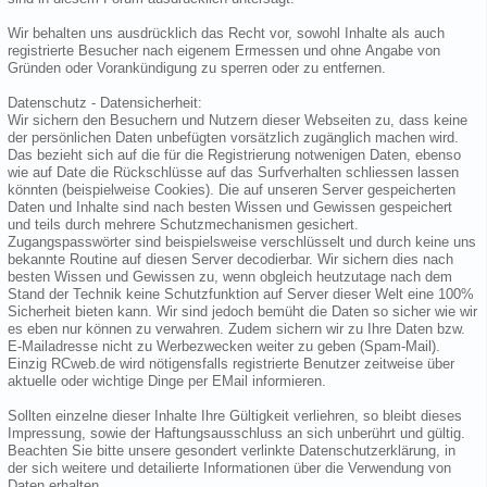
Wir behalten uns ausdrücklich das Recht vor, sowohl Inhalte als auch
registrierte Besucher nach eigenem Ermessen und ohne Angabe von
Gründen oder Vorankündigung zu sperren oder zu entfernen.
Datenschutz - Datensicherheit:
Wir sichern den Besuchern und Nutzern dieser Webseiten zu, dass keine
der persönlichen Daten unbefügten vorsätzlich zugänglich machen wird.
Das bezieht sich auf die für die Registrierung notwenigen Daten, ebenso
wie auf Date die Rückschlüsse auf das Surfverhalten schliessen lassen
könnten (beispielweise Cookies). Die auf unseren Server gespeicherten
Daten und Inhalte sind nach besten Wissen und Gewissen gespeichert
und teils durch mehrere Schutzmechanismen gesichert.
Zugangspasswörter sind beispielsweise verschlüsselt und durch keine uns
bekannte Routine auf diesen Server decodierbar. Wir sichern dies nach
besten Wissen und Gewissen zu, wenn obgleich heutzutage nach dem
Stand der Technik keine Schutzfunktion auf Server dieser Welt eine 100%
Sicherheit bieten kann. Wir sind jedoch bemüht die Daten so sicher wie wir
es eben nur können zu verwahren. Zudem sichern wir zu Ihre Daten bzw.
E-Mailadresse nicht zu Werbezwecken weiter zu geben (Spam-Mail).
Einzig RCweb.de wird nötigensfalls registrierte Benutzer zeitweise über
aktuelle oder wichtige Dinge per EMail informieren.
Sollten einzelne dieser Inhalte Ihre Gültigkeit verliehren, so bleibt dieses
Impressung, sowie der Haftungsausschluss an sich unberührt und gültig.
Beachten Sie bitte unsere gesondert verlinkte Datenschutzerklärung, in
der sich weitere und detailierte Informationen über die Verwendung von
Daten erhalten.