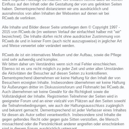
Einfluss auf den Inhalt oder die Gestaltung der von uns gelinkten Seiten
haben. Dementsprechend distanzieren wir uns ausdrücklich und
ausnahmslos von allen Inhalten der Webseiten auf denen wir bei
RCweb.de verlinken.
Alle Inhalte und Bilder dieser Seite unterliegen dem © Copyright 1997 -
2015 von RCweb.de (im weiteren Verlauf der einfachheit halber mit "wir"
bezeichnet). Die Inhalte dürfen nicht ohne ausdrücker Zustimmung von
RCweb.de und in keiner Form (auch nicht auszugsweise) in jeglicher Art
und Weise verwertet oder verändert werden.
RCweb.de ist ein internatives Medium und der Aufbau, sowie die Pflege
sind sehr aufwendig und komplex.
Wir bitten daher um Verständnis wenn sich mal Fehler einschleichen.
Ebenso ist es uns nicht möglich zu jeder Zeit und unter allen Umständen
die Aktivitäten der Besucher auf diesen Seiten zu konkrollieren.
Dementsprechend übernehmen wir keine Haftung für den Inhalt der von
Besuchern erzeigten Inhalte. Insbesondere übernehmen wir keine Haftung
für Äußerungen dritter im Diskussionsforum und Flohmarkt bei RCweb.de.
Auch übernehmen wir keine Gewähr für die Richtigkeit sowie die
Vollständigkeit der Inhalte. Registrierten Teilnehmer der Seiten wird in
geeigneter Forum und an einer vielzahl von Plätzen auf den Seiten sowohl
die Teilnahmebedingungen, wie auch der Haftungsausschluss zugänglich
und bekannt gemacht. Dementsprechend ist jeder Verfasser eines Inhaltes
für diesen als Autor selbst verantwortlich. Insbesondere sind Inhalte die
gegen geltendes Recht oder gegen gute Sitten verstoßen, die Mensch
missachtend oder die Persönlichkeit anderer angreifen oder einschränken
sind in diesem Forum ausdrücklich untersagt.