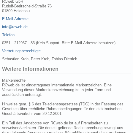
RCweb GbR
Rudolf-Breitscheid-Straße 76
01809 Heidenau
E-Mail-Adresse
info@rcweb.de
Telefon
0351 212967 83 (Kein Support! Bitte E-Mail-Adresse benutzen)
Vertretungsberechtigte
Sebastian Kroh, Peter Kroh, Tobias Dietrich
Weitere Informationen
Markenrechte
RCweb.de ist eingetragenes internationale Markenzeichen. Eine
Verwendung dieser Markenkennzeichnung ist in jeder Form und
ausdrücklich untersagt.
Hinweise gem. § 6 des Teledienstegesetzes (TDG) in der Fassung des
Gesetzes über rechtliche Rahmenbedingungen für den elektronischen
Geschäftsverkehr vom 20.12.2001
Ein Teil des Angebotes von RCweb.de ist auf Fremdseiten zu
verweisen/verlinken. Die derzeit geltende Rechssprechung bewegt uns
dazu folgende Aussage zu machen: Wir erklären hiermit dass wir keinen