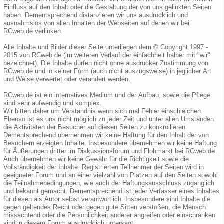
Einfluss auf den Inhalt oder die Gestaltung der von uns gelinkten Seiten
haben. Dementsprechend distanzieren wir uns ausdrücklich und
ausnahmslos von allen Inhalten der Webseiten auf denen wir bei
RCweb.de verlinken.
Alle Inhalte und Bilder dieser Seite unterliegen dem © Copyright 1997 -
2015 von RCweb.de (im weiteren Verlauf der einfachheit halber mit "wir"
bezeichnet). Die Inhalte dürfen nicht ohne ausdrücker Zustimmung von
RCweb.de und in keiner Form (auch nicht auszugsweise) in jeglicher Art
und Weise verwertet oder verändert werden.
RCweb.de ist ein internatives Medium und der Aufbau, sowie die Pflege
sind sehr aufwendig und komplex.
Wir bitten daher um Verständnis wenn sich mal Fehler einschleichen.
Ebenso ist es uns nicht möglich zu jeder Zeit und unter allen Umständen
die Aktivitäten der Besucher auf diesen Seiten zu konkrollieren.
Dementsprechend übernehmen wir keine Haftung für den Inhalt der von
Besuchern erzeigten Inhalte. Insbesondere übernehmen wir keine Haftung
für Äußerungen dritter im Diskussionsforum und Flohmarkt bei RCweb.de.
Auch übernehmen wir keine Gewähr für die Richtigkeit sowie die
Vollständigkeit der Inhalte. Registrierten Teilnehmer der Seiten wird in
geeigneter Forum und an einer vielzahl von Plätzen auf den Seiten sowohl
die Teilnahmebedingungen, wie auch der Haftungsausschluss zugänglich
und bekannt gemacht. Dementsprechend ist jeder Verfasser eines Inhaltes
für diesen als Autor selbst verantwortlich. Insbesondere sind Inhalte die
gegen geltendes Recht oder gegen gute Sitten verstoßen, die Mensch
missachtend oder die Persönlichkeit anderer angreifen oder einschränken
sind in diesem Forum ausdrücklich untersagt.