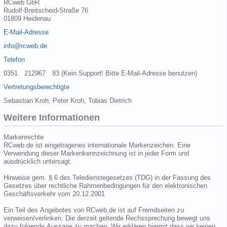
RCweb GbR
Rudolf-Breitscheid-Straße 76
01809 Heidenau
E-Mail-Adresse
info@rcweb.de
Telefon
0351 212967 83 (Kein Support! Bitte E-Mail-Adresse benutzen)
Vertretungsberechtigte
Sebastian Kroh, Peter Kroh, Tobias Dietrich
Weitere Informationen
Markenrechte
RCweb.de ist eingetragenes internationale Markenzeichen. Eine
Verwendung dieser Markenkennzeichnung ist in jeder Form und
ausdrücklich untersagt.
Hinweise gem. § 6 des Teledienstegesetzes (TDG) in der Fassung des
Gesetzes über rechtliche Rahmenbedingungen für den elektronischen
Geschäftsverkehr vom 20.12.2001
Ein Teil des Angebotes von RCweb.de ist auf Fremdseiten zu
verweisen/verlinken. Die derzeit geltende Rechssprechung bewegt uns
dazu folgende Aussage zu machen: Wir erklären hiermit dass wir keinen