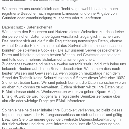
Wir behalten uns ausdrücklich das Recht vor, sowohl Inhalte als auch
registrierte Besucher nach eigenem Ermessen und ohne Angabe von
Gründen oder Vorankündigung zu sperren oder zu entfernen.
Datenschutz - Datensicherheit:
Wir sichern den Besuchern und Nutzern dieser Webseiten zu, dass keine
der persönlichen Daten unbefügten vorsätzlich zugänglich machen wird.
Das bezieht sich auf die für die Registrierung notwenigen Daten, ebenso
wie auf Date die Rückschlüsse auf das Surfverhalten schliessen lassen
könnten (beispielweise Cookies). Die auf unseren Server gespeicherten
Daten und Inhalte sind nach besten Wissen und Gewissen gespeichert
und teils durch mehrere Schutzmechanismen gesichert.
Zugangspasswörter sind beispielsweise verschlüsselt und durch keine uns
bekannte Routine auf diesen Server decodierbar. Wir sichern dies nach
besten Wissen und Gewissen zu, wenn obgleich heutzutage nach dem
Stand der Technik keine Schutzfunktion auf Server dieser Welt eine 100%
Sicherheit bieten kann. Wir sind jedoch bemüht die Daten so sicher wie wir
es eben nur können zu verwahren. Zudem sichern wir zu Ihre Daten bzw.
E-Mailadresse nicht zu Werbezwecken weiter zu geben (Spam-Mail).
Einzig RCweb.de wird nötigensfalls registrierte Benutzer zeitweise über
aktuelle oder wichtige Dinge per EMail informieren.
Sollten einzelne dieser Inhalte Ihre Gültigkeit verliehren, so bleibt dieses
Impressung, sowie der Haftungsausschluss an sich unberührt und gültig.
Beachten Sie bitte unsere gesondert verlinkte Datenschutzerklärung, in
der sich weitere und detailierte Informationen über die Verwendung von
Daten erhalten.