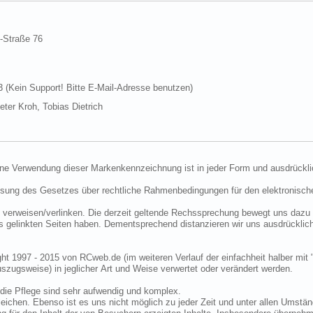
d-Straße 76
Kein Support! Bitte E-Mail-Adresse benutzen)
ter Kroh, Tobias Dietrich
ine Verwendung dieser Markenkennzeichnung ist in jeder Form und ausdrückli
ssung des Gesetzes über rechtliche Rahmenbedingungen für den elektronisc
 verweisen/verlinken. Die derzeit geltende Rechssprechung bewegt uns dazu 
uns gelinkten Seiten haben. Dementsprechend distanzieren wir uns ausdrückli
ght 1997 - 2015 von RCweb.de (im weiteren Verlauf der einfachheit halber mit 
zugsweise) in jeglicher Art und Weise verwertet oder verändert werden.
die Pflege sind sehr aufwendig und komplex.
eichen. Ebenso ist es uns nicht möglich zu jeder Zeit und unter allen Umstän