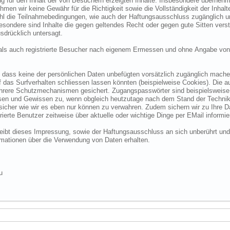
 für den Inhalt der von Besuchern erzeigten Inhalte. Insbesondere übernehme
 wir keine Gewähr für die Richtigkeit sowie die Vollständigkeit der Inhalte.
ohl die Teilnahmebedingungen, wie auch der Haftungsausschluss zugänglich 
nsbesondere sind Inhalte die gegen geltendes Recht oder gegen gute Sitten ve
sdrücklich untersagt.
e als auch registrierte Besucher nach eigenem Ermessen und ohne Angabe von
dass keine der persönlichen Daten unbefügten vorsätzlich zugänglich machen w
das Surfverhalten schliessen lassen könnten (beispielweise Cookies). Die a
hrere Schutzmechanismen gesichert. Zugangspasswörter sind beispielsweise 
ssen und Gewissen zu, wenn obgleich heutzutage nach dem Stand der Technik
 sicher wie wir es eben nur können zu verwahren. Zudem sichern wir zu Ihre
ierte Benutzer zeitweise über aktuelle oder wichtige Dinge per EMail informie
o bleibt dieses Impressung, sowie der Haftungsausschluss an sich unberührt und
formationen über die Verwendung von Daten erhalten.
u