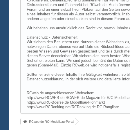
konkrollieren. Dementsprechend übernehmen wir keine Haftung
Diskussionsforum und Flohmarkt bei RCweb.de. Auch übernehmen
Forum und an einer vielzahl von Plätzen auf den Seiten sow
eines Inhaltes für diesen als Autor selbst verantwortlich. I
anderer angreifen oder einschränken sind in diesem Forum au
Wir behalten uns ausdrücklich das Recht vor, sowohl Inhalt
Datenschutz - Datensicherheit:
Wir sichern den Besuchern und Nutzern dieser Webseiten zu, 
notwenigen Daten, ebenso wie auf Date die Rückschlüsse auf 
besten Wissen und Gewissen gespeichert und teils durch me
diesen Server decodierbar. Wir sichern dies nach besten Wi
Sicherheit bieten kann. Wir sind jedoch bemüht die Daten so
geben (Spam-Mail). Einzig RCweb.de wird nötigensfalls registr
Sollten einzelne dieser Inhalte Ihre Gültigkeit verliehren, s
Datenschutzerklärung, in der sich weitere und detailierte In
RCweb.de angeschlossenen Webseiten:
http://www.RCWEB.de RCWEB.de Magazin für R/C Modellba
http://www.RC-Boerse.de Modellbau-Flohmarkt
http://www.RCRanking.net/RCRanking.de RC Rangliste
RCweb.de RC-Modellbau-Portal