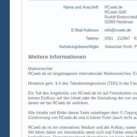
Name und Anschrift
RCweb.de
RCweb GbR
Rudolf-Breitschei
01809 Heidenau
E-Mail-Adresse
info@rcweb.de
Telefon
0351 212967 83 (
Vertretungsberechtigte
Sebastian Kroh, Pe
Weitere Informationen
Markenrechte
RCweb.de ist eingetragenes internationale Markenzeichen. E
Hinweise gem. § 6 des Teledienstegesetzes (TDG) in der Fa
Ein Teil des Angebotes von RCweb.de ist auf Fremdseiten zu
keinen Einfluss auf den Inhalt oder die Gestaltung der von 
denen wir bei RCweb.de verlinken.
Alle Inhalte und Bilder dieser Seite unterliegen dem © Copyri
Zustimmung von RCweb.de und in keiner Form (auch nicht aus
RCweb.de ist ein internatives Medium und der Aufbau, sowie 
Wir bitten daher um Verständnis wenn sich mal Fehler einschl