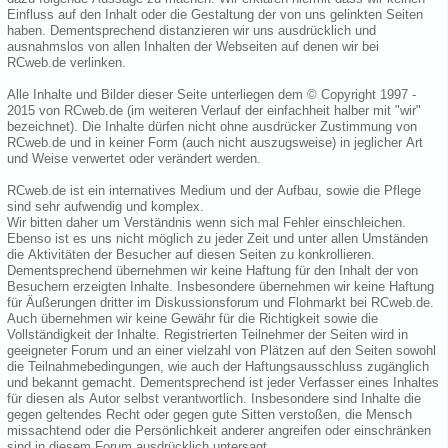
Einfluss auf den Inhalt oder die Gestaltung der von uns gelinkten Seiten
haben. Dementsprechend distanzieren wir uns ausdrücklich und
ausnahmslos von allen Inhalten der Webseiten auf denen wir bei
RCweb.de verlinken.
Alle Inhalte und Bilder dieser Seite unterliegen dem © Copyright 1997 -
2015 von RCweb.de (im weiteren Verlauf der einfachheit halber mit "wir"
bezeichnet). Die Inhalte dürfen nicht ohne ausdrücker Zustimmung von
RCweb.de und in keiner Form (auch nicht auszugsweise) in jeglicher Art
und Weise verwertet oder verändert werden.
RCweb.de ist ein internatives Medium und der Aufbau, sowie die Pflege
sind sehr aufwendig und komplex.
Wir bitten daher um Verständnis wenn sich mal Fehler einschleichen.
Ebenso ist es uns nicht möglich zu jeder Zeit und unter allen Umständen
die Aktivitäten der Besucher auf diesen Seiten zu konkrollieren.
Dementsprechend übernehmen wir keine Haftung für den Inhalt der von
Besuchern erzeigten Inhalte. Insbesondere übernehmen wir keine Haftung
für Äußerungen dritter im Diskussionsforum und Flohmarkt bei RCweb.de.
Auch übernehmen wir keine Gewähr für die Richtigkeit sowie die
Vollständigkeit der Inhalte. Registrierten Teilnehmer der Seiten wird in
geeigneter Forum und an einer vielzahl von Plätzen auf den Seiten sowohl
die Teilnahmebedingungen, wie auch der Haftungsausschluss zugänglich
und bekannt gemacht. Dementsprechend ist jeder Verfasser eines Inhaltes
für diesen als Autor selbst verantwortlich. Insbesondere sind Inhalte die
gegen geltendes Recht oder gegen gute Sitten verstoßen, die Mensch
missachtend oder die Persönlichkeit anderer angreifen oder einschränken
sind in diesem Forum ausdrücklich untersagt.