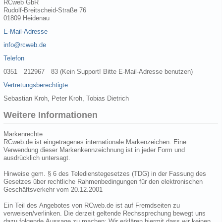
RCweb GbR
Rudolf-Breitscheid-Straße 76
01809 Heidenau
E-Mail-Adresse
info@rcweb.de
Telefon
0351 212967 83 (Kein Support! Bitte E-Mail-Adresse benutzen)
Vertretungsberechtigte
Sebastian Kroh, Peter Kroh, Tobias Dietrich
Weitere Informationen
Markenrechte
RCweb.de ist eingetragenes internationale Markenzeichen. Eine
Verwendung dieser Markenkennzeichnung ist in jeder Form und
ausdrücklich untersagt.
Hinweise gem. § 6 des Teledienstegesetzes (TDG) in der Fassung des
Gesetzes über rechtliche Rahmenbedingungen für den elektronischen
Geschäftsverkehr vom 20.12.2001
Ein Teil des Angebotes von RCweb.de ist auf Fremdseiten zu
verweisen/verlinken. Die derzeit geltende Rechssprechung bewegt uns
dazu folgende Aussage zu machen: Wir erklären hiermit dass wir keinen