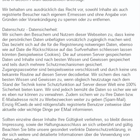
Wir behalten uns ausdrücklich das Recht vor, sowohl Inhalte als auch
registrierte Besucher nach eigenem Ermessen und ohne Angabe von
Gründen oder Vorankündigung zu sperren oder zu entfernen.
Datenschutz - Datensicherheit:
Wir sichern den Besuchern und Nutzern dieser Webseiten zu, dass keine
der persönlichen Daten unbefügten vorsätzlich zugänglich machen wird.
Das bezieht sich auf die für die Registrierung notwenigen Daten, ebenso
wie auf Date die Rückschlüsse auf das Surfverhalten schliessen lassen
könnten (beispielweise Cookies). Die auf unseren Server gespeicherten
Daten und Inhalte sind nach besten Wissen und Gewissen gespeichert
und teils durch mehrere Schutzmechanismen gesichert.
Zugangspasswörter sind beispielsweise verschlüsselt und durch keine uns
bekannte Routine auf diesen Server decodierbar. Wir sichern dies nach
besten Wissen und Gewissen zu, wenn obgleich heutzutage nach dem
Stand der Technik keine Schutzfunktion auf Server dieser Welt eine 100%
Sicherheit bieten kann. Wir sind jedoch bemüht die Daten so sicher wie wir
es eben nur können zu verwahren. Zudem sichern wir zu Ihre Daten bzw.
E-Mailadresse nicht zu Werbezwecken weiter zu geben (Spam-Mail).
Einzig RCweb.de wird nötigensfalls registrierte Benutzer zeitweise über
aktuelle oder wichtige Dinge per EMail informieren.
Sollten einzelne dieser Inhalte Ihre Gültigkeit verliehren, so bleibt dieses
Impressung, sowie der Haftungsausschluss an sich unberührt und gültig.
Beachten Sie bitte unsere gesondert verlinkte Datenschutzerklärung, in
der sich weitere und detailierte Informationen über die Verwendung von
Daten erhalten.