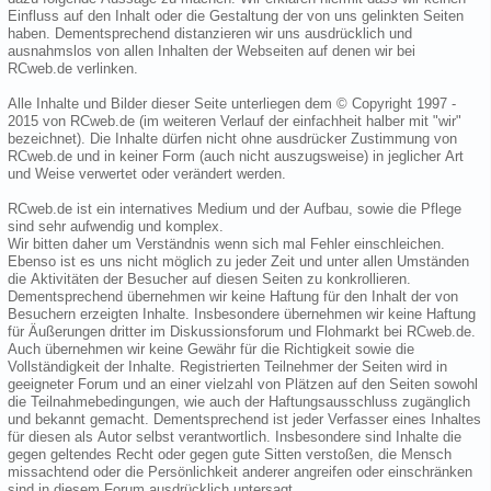
Einfluss auf den Inhalt oder die Gestaltung der von uns gelinkten Seiten
haben. Dementsprechend distanzieren wir uns ausdrücklich und
ausnahmslos von allen Inhalten der Webseiten auf denen wir bei
RCweb.de verlinken.
Alle Inhalte und Bilder dieser Seite unterliegen dem © Copyright 1997 -
2015 von RCweb.de (im weiteren Verlauf der einfachheit halber mit "wir"
bezeichnet). Die Inhalte dürfen nicht ohne ausdrücker Zustimmung von
RCweb.de und in keiner Form (auch nicht auszugsweise) in jeglicher Art
und Weise verwertet oder verändert werden.
RCweb.de ist ein internatives Medium und der Aufbau, sowie die Pflege
sind sehr aufwendig und komplex.
Wir bitten daher um Verständnis wenn sich mal Fehler einschleichen.
Ebenso ist es uns nicht möglich zu jeder Zeit und unter allen Umständen
die Aktivitäten der Besucher auf diesen Seiten zu konkrollieren.
Dementsprechend übernehmen wir keine Haftung für den Inhalt der von
Besuchern erzeigten Inhalte. Insbesondere übernehmen wir keine Haftung
für Äußerungen dritter im Diskussionsforum und Flohmarkt bei RCweb.de.
Auch übernehmen wir keine Gewähr für die Richtigkeit sowie die
Vollständigkeit der Inhalte. Registrierten Teilnehmer der Seiten wird in
geeigneter Forum und an einer vielzahl von Plätzen auf den Seiten sowohl
die Teilnahmebedingungen, wie auch der Haftungsausschluss zugänglich
und bekannt gemacht. Dementsprechend ist jeder Verfasser eines Inhaltes
für diesen als Autor selbst verantwortlich. Insbesondere sind Inhalte die
gegen geltendes Recht oder gegen gute Sitten verstoßen, die Mensch
missachtend oder die Persönlichkeit anderer angreifen oder einschränken
sind in diesem Forum ausdrücklich untersagt.