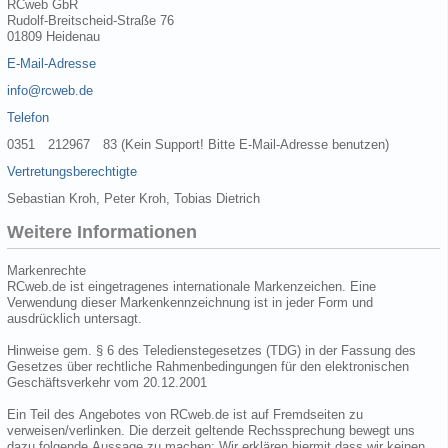
RCweb GbR
Rudolf-Breitscheid-Straße 76
01809 Heidenau
E-Mail-Adresse
info@rcweb.de
Telefon
0351 212967 83 (Kein Support! Bitte E-Mail-Adresse benutzen)
Vertretungsberechtigte
Sebastian Kroh, Peter Kroh, Tobias Dietrich
Weitere Informationen
Markenrechte
RCweb.de ist eingetragenes internationale Markenzeichen. Eine
Verwendung dieser Markenkennzeichnung ist in jeder Form und
ausdrücklich untersagt.
Hinweise gem. § 6 des Teledienstegesetzes (TDG) in der Fassung des
Gesetzes über rechtliche Rahmenbedingungen für den elektronischen
Geschäftsverkehr vom 20.12.2001
Ein Teil des Angebotes von RCweb.de ist auf Fremdseiten zu
verweisen/verlinken. Die derzeit geltende Rechssprechung bewegt uns
dazu folgende Aussage zu machen: Wir erklären hiermit dass wir keinen