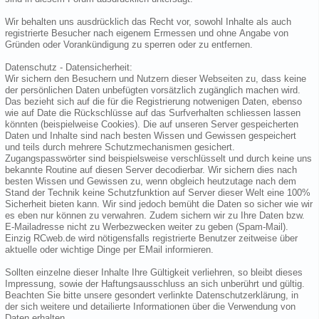
Wir behalten uns ausdrücklich das Recht vor, sowohl Inhalte als auch
registrierte Besucher nach eigenem Ermessen und ohne Angabe von
Gründen oder Vorankündigung zu sperren oder zu entfernen.
Datenschutz - Datensicherheit:
Wir sichern den Besuchern und Nutzern dieser Webseiten zu, dass keine
der persönlichen Daten unbefügten vorsätzlich zugänglich machen wird.
Das bezieht sich auf die für die Registrierung notwenigen Daten, ebenso
wie auf Date die Rückschlüsse auf das Surfverhalten schliessen lassen
könnten (beispielweise Cookies). Die auf unseren Server gespeicherten
Daten und Inhalte sind nach besten Wissen und Gewissen gespeichert
und teils durch mehrere Schutzmechanismen gesichert.
Zugangspasswörter sind beispielsweise verschlüsselt und durch keine uns
bekannte Routine auf diesen Server decodierbar. Wir sichern dies nach
besten Wissen und Gewissen zu, wenn obgleich heutzutage nach dem
Stand der Technik keine Schutzfunktion auf Server dieser Welt eine 100%
Sicherheit bieten kann. Wir sind jedoch bemüht die Daten so sicher wie wir
es eben nur können zu verwahren. Zudem sichern wir zu Ihre Daten bzw.
E-Mailadresse nicht zu Werbezwecken weiter zu geben (Spam-Mail).
Einzig RCweb.de wird nötigensfalls registrierte Benutzer zeitweise über
aktuelle oder wichtige Dinge per EMail informieren.
Sollten einzelne dieser Inhalte Ihre Gültigkeit verliehren, so bleibt dieses
Impressung, sowie der Haftungsausschluss an sich unberührt und gültig.
Beachten Sie bitte unsere gesondert verlinkte Datenschutzerklärung, in
der sich weitere und detailierte Informationen über die Verwendung von
Daten erhalten.