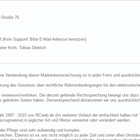
d-Straße 76
Kein Support! Bitte E-Mail-Adresse benutzen)
ter Kroh, Tobias Dietrich
ine Verwendung dieser Markenkennzeichnung ist in jeder Form und ausdrückli
ssung des Gesetzes über rechtliche Rahmenbedingungen für den elektronisc
 verweisen/verlinken. Die derzeit geltende Rechssprechung bewegt uns dazu 
uns gelinkten Seiten haben. Dementsprechend distanzieren wir uns ausdrückli
ght 1997 - 2015 von RCweb.de (im weiteren Verlauf der einfachheit halber mit 
zugsweise) in jeglicher Art und Weise verwertet oder verändert werden.
die Pflege sind sehr aufwendig und komplex.
eichen. Ebenso ist es uns nicht möglich zu jeder Zeit und unter allen Umstän