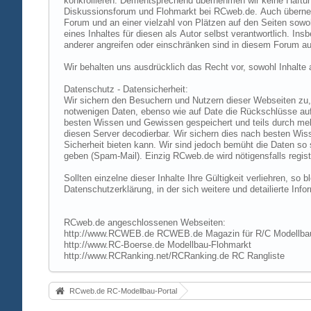
konkrollieren. Dementsprechend übernehmen wir keine Haftung
Diskussionsforum und Flohmarkt bei RCweb.de. Auch übernehmen
Forum und an einer vielzahl von Plätzen auf den Seiten sow
eines Inhaltes für diesen als Autor selbst verantwortlich. I
anderer angreifen oder einschränken sind in diesem Forum au
Wir behalten uns ausdrücklich das Recht vor, sowohl Inhalt
Datenschutz - Datensicherheit:
Wir sichern den Besuchern und Nutzern dieser Webseiten zu, 
notwenigen Daten, ebenso wie auf Date die Rückschlüsse auf 
besten Wissen und Gewissen gespeichert und teils durch me
diesen Server decodierbar. Wir sichern dies nach besten Wi
Sicherheit bieten kann. Wir sind jedoch bemüht die Daten so
geben (Spam-Mail). Einzig RCweb.de wird nötigensfalls registr
Sollten einzelne dieser Inhalte Ihre Gültigkeit verliehren, s
Datenschutzerklärung, in der sich weitere und detailierte In
RCweb.de angeschlossenen Webseiten:
http://www.RCWEB.de RCWEB.de Magazin für R/C Modellba
http://www.RC-Boerse.de Modellbau-Flohmarkt
http://www.RCRanking.net/RCRanking.de RC Rangliste
RCweb.de RC-Modellbau-Portal