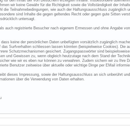
 für den Inhalt der von Besuchern erzeigten Inhalte. Insbesondere übernehme
 wir keine Gewähr für die Richtigkeit sowie die Vollständigkeit der Inhalte.
ohl die Teilnahmebedingungen, wie auch der Haftungsausschluss zugänglich 
nsbesondere sind Inhalte die gegen geltendes Recht oder gegen gute Sitten ve
sdrücklich untersagt.
e als auch registrierte Besucher nach eigenem Ermessen und ohne Angabe von
dass keine der persönlichen Daten unbefügten vorsätzlich zugänglich machen w
das Surfverhalten schliessen lassen könnten (beispielweise Cookies). Die a
hrere Schutzmechanismen gesichert. Zugangspasswörter sind beispielsweise 
ssen und Gewissen zu, wenn obgleich heutzutage nach dem Stand der Technik
 sicher wie wir es eben nur können zu verwahren. Zudem sichern wir zu Ihre
ierte Benutzer zeitweise über aktuelle oder wichtige Dinge per EMail informie
o bleibt dieses Impressung, sowie der Haftungsausschluss an sich unberührt und
formationen über die Verwendung von Daten erhalten.
u