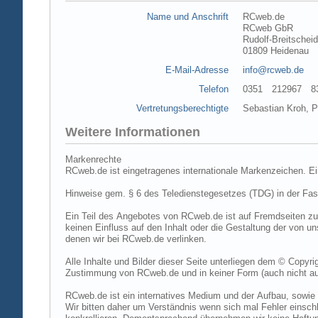
Name und Anschrift
RCweb.de
RCweb GbR
Rudolf-Breitschei
01809 Heidenau
E-Mail-Adresse
info@rcweb.de
Telefon
0351 212967 83 (
Vertretungsberechtigte
Sebastian Kroh, Pe
Weitere Informationen
Markenrechte
RCweb.de ist eingetragenes internationale Markenzeichen. E
Hinweise gem. § 6 des Teledienstegesetzes (TDG) in der Fa
Ein Teil des Angebotes von RCweb.de ist auf Fremdseiten zu
keinen Einfluss auf den Inhalt oder die Gestaltung der von 
denen wir bei RCweb.de verlinken.
Alle Inhalte und Bilder dieser Seite unterliegen dem © Copyri
Zustimmung von RCweb.de und in keiner Form (auch nicht aus
RCweb.de ist ein internatives Medium und der Aufbau, sowie 
Wir bitten daher um Verständnis wenn sich mal Fehler einschl