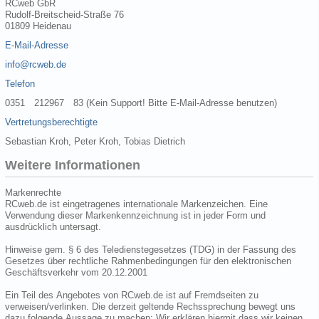
RCweb GbR
Rudolf-Breitscheid-Straße 76
01809 Heidenau
E-Mail-Adresse
info@rcweb.de
Telefon
0351 212967 83 (Kein Support! Bitte E-Mail-Adresse benutzen)
Vertretungsberechtigte
Sebastian Kroh, Peter Kroh, Tobias Dietrich
Weitere Informationen
Markenrechte
RCweb.de ist eingetragenes internationale Markenzeichen. Eine
Verwendung dieser Markenkennzeichnung ist in jeder Form und
ausdrücklich untersagt.
Hinweise gem. § 6 des Teledienstegesetzes (TDG) in der Fassung des
Gesetzes über rechtliche Rahmenbedingungen für den elektronischen
Geschäftsverkehr vom 20.12.2001
Ein Teil des Angebotes von RCweb.de ist auf Fremdseiten zu
verweisen/verlinken. Die derzeit geltende Rechssprechung bewegt uns
dazu folgende Aussage zu machen: Wir erklären hiermit dass wir keinen