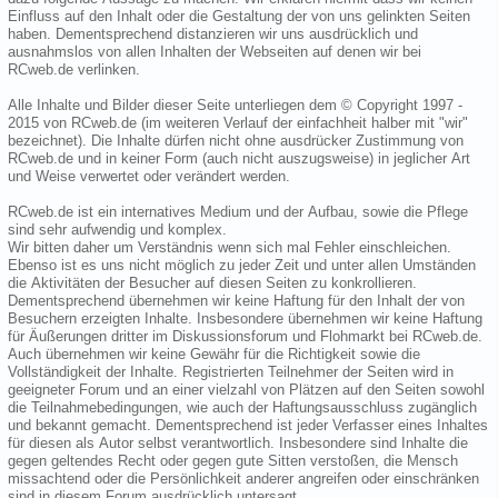
Einfluss auf den Inhalt oder die Gestaltung der von uns gelinkten Seiten
haben. Dementsprechend distanzieren wir uns ausdrücklich und
ausnahmslos von allen Inhalten der Webseiten auf denen wir bei
RCweb.de verlinken.
Alle Inhalte und Bilder dieser Seite unterliegen dem © Copyright 1997 -
2015 von RCweb.de (im weiteren Verlauf der einfachheit halber mit "wir"
bezeichnet). Die Inhalte dürfen nicht ohne ausdrücker Zustimmung von
RCweb.de und in keiner Form (auch nicht auszugsweise) in jeglicher Art
und Weise verwertet oder verändert werden.
RCweb.de ist ein internatives Medium und der Aufbau, sowie die Pflege
sind sehr aufwendig und komplex.
Wir bitten daher um Verständnis wenn sich mal Fehler einschleichen.
Ebenso ist es uns nicht möglich zu jeder Zeit und unter allen Umständen
die Aktivitäten der Besucher auf diesen Seiten zu konkrollieren.
Dementsprechend übernehmen wir keine Haftung für den Inhalt der von
Besuchern erzeigten Inhalte. Insbesondere übernehmen wir keine Haftung
für Äußerungen dritter im Diskussionsforum und Flohmarkt bei RCweb.de.
Auch übernehmen wir keine Gewähr für die Richtigkeit sowie die
Vollständigkeit der Inhalte. Registrierten Teilnehmer der Seiten wird in
geeigneter Forum und an einer vielzahl von Plätzen auf den Seiten sowohl
die Teilnahmebedingungen, wie auch der Haftungsausschluss zugänglich
und bekannt gemacht. Dementsprechend ist jeder Verfasser eines Inhaltes
für diesen als Autor selbst verantwortlich. Insbesondere sind Inhalte die
gegen geltendes Recht oder gegen gute Sitten verstoßen, die Mensch
missachtend oder die Persönlichkeit anderer angreifen oder einschränken
sind in diesem Forum ausdrücklich untersagt.