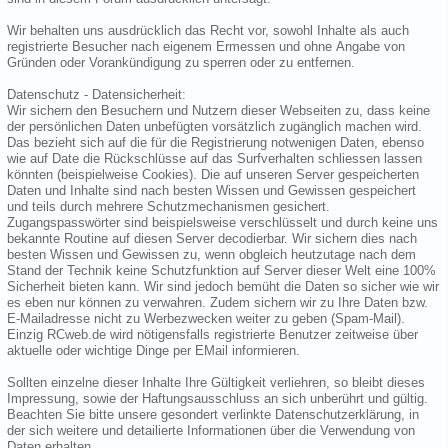
Wir behalten uns ausdrücklich das Recht vor, sowohl Inhalte als auch
registrierte Besucher nach eigenem Ermessen und ohne Angabe von
Gründen oder Vorankündigung zu sperren oder zu entfernen.
Datenschutz - Datensicherheit:
Wir sichern den Besuchern und Nutzern dieser Webseiten zu, dass keine
der persönlichen Daten unbefügten vorsätzlich zugänglich machen wird.
Das bezieht sich auf die für die Registrierung notwenigen Daten, ebenso
wie auf Date die Rückschlüsse auf das Surfverhalten schliessen lassen
könnten (beispielweise Cookies). Die auf unseren Server gespeicherten
Daten und Inhalte sind nach besten Wissen und Gewissen gespeichert
und teils durch mehrere Schutzmechanismen gesichert.
Zugangspasswörter sind beispielsweise verschlüsselt und durch keine uns
bekannte Routine auf diesen Server decodierbar. Wir sichern dies nach
besten Wissen und Gewissen zu, wenn obgleich heutzutage nach dem
Stand der Technik keine Schutzfunktion auf Server dieser Welt eine 100%
Sicherheit bieten kann. Wir sind jedoch bemüht die Daten so sicher wie wir
es eben nur können zu verwahren. Zudem sichern wir zu Ihre Daten bzw.
E-Mailadresse nicht zu Werbezwecken weiter zu geben (Spam-Mail).
Einzig RCweb.de wird nötigensfalls registrierte Benutzer zeitweise über
aktuelle oder wichtige Dinge per EMail informieren.
Sollten einzelne dieser Inhalte Ihre Gültigkeit verliehren, so bleibt dieses
Impressung, sowie der Haftungsausschluss an sich unberührt und gültig.
Beachten Sie bitte unsere gesondert verlinkte Datenschutzerklärung, in
der sich weitere und detailierte Informationen über die Verwendung von
Daten erhalten.