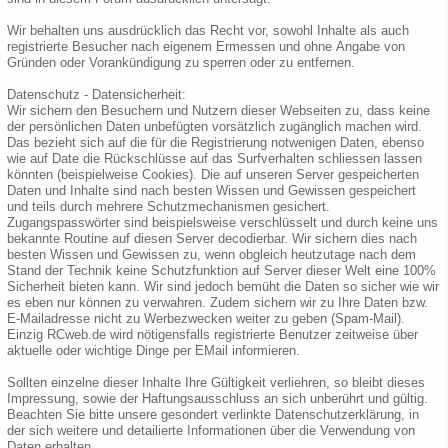
Wir behalten uns ausdrücklich das Recht vor, sowohl Inhalte als auch
registrierte Besucher nach eigenem Ermessen und ohne Angabe von
Gründen oder Vorankündigung zu sperren oder zu entfernen.
Datenschutz - Datensicherheit:
Wir sichern den Besuchern und Nutzern dieser Webseiten zu, dass keine
der persönlichen Daten unbefügten vorsätzlich zugänglich machen wird.
Das bezieht sich auf die für die Registrierung notwenigen Daten, ebenso
wie auf Date die Rückschlüsse auf das Surfverhalten schliessen lassen
könnten (beispielweise Cookies). Die auf unseren Server gespeicherten
Daten und Inhalte sind nach besten Wissen und Gewissen gespeichert
und teils durch mehrere Schutzmechanismen gesichert.
Zugangspasswörter sind beispielsweise verschlüsselt und durch keine uns
bekannte Routine auf diesen Server decodierbar. Wir sichern dies nach
besten Wissen und Gewissen zu, wenn obgleich heutzutage nach dem
Stand der Technik keine Schutzfunktion auf Server dieser Welt eine 100%
Sicherheit bieten kann. Wir sind jedoch bemüht die Daten so sicher wie wir
es eben nur können zu verwahren. Zudem sichern wir zu Ihre Daten bzw.
E-Mailadresse nicht zu Werbezwecken weiter zu geben (Spam-Mail).
Einzig RCweb.de wird nötigensfalls registrierte Benutzer zeitweise über
aktuelle oder wichtige Dinge per EMail informieren.
Sollten einzelne dieser Inhalte Ihre Gültigkeit verliehren, so bleibt dieses
Impressung, sowie der Haftungsausschluss an sich unberührt und gültig.
Beachten Sie bitte unsere gesondert verlinkte Datenschutzerklärung, in
der sich weitere und detailierte Informationen über die Verwendung von
Daten erhalten.