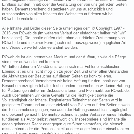
Einfluss auf den Inhalt oder die Gestaltung der von uns gelinkten Seiten
haben. Dementsprechend distanzieren wir uns ausdrücklich und
ausnahmslos von allen Inhalten der Webseiten auf denen wir bei
RCweb.de verlinken.
Alle Inhalte und Bilder dieser Seite unterliegen dem © Copyright 1997 -
2015 von RCweb.de (im weiteren Verlauf der einfachheit halber mit "wir"
bezeichnet). Die Inhalte dürfen nicht ohne ausdrücker Zustimmung von
RCweb.de und in keiner Form (auch nicht auszugsweise) in jeglicher Art
und Weise verwertet oder verändert werden.
RCweb.de ist ein internatives Medium und der Aufbau, sowie die Pflege
sind sehr aufwendig und komplex.
Wir bitten daher um Verständnis wenn sich mal Fehler einschleichen.
Ebenso ist es uns nicht möglich zu jeder Zeit und unter allen Umständen
die Aktivitäten der Besucher auf diesen Seiten zu konkrollieren.
Dementsprechend übernehmen wir keine Haftung für den Inhalt der von
Besuchern erzeigten Inhalte. Insbesondere übernehmen wir keine Haftung
für Äußerungen dritter im Diskussionsforum und Flohmarkt bei RCweb.de.
Auch übernehmen wir keine Gewähr für die Richtigkeit sowie die
Vollständigkeit der Inhalte. Registrierten Teilnehmer der Seiten wird in
geeigneter Forum und an einer vielzahl von Plätzen auf den Seiten sowohl
die Teilnahmebedingungen, wie auch der Haftungsausschluss zugänglich
und bekannt gemacht. Dementsprechend ist jeder Verfasser eines Inhaltes
für diesen als Autor selbst verantwortlich. Insbesondere sind Inhalte die
gegen geltendes Recht oder gegen gute Sitten verstoßen, die Mensch
missachtend oder die Persönlichkeit anderer angreifen oder einschränken
sind in diesem Forum ausdrücklich untersagt.