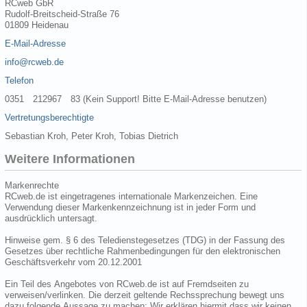
RCweb GbR
Rudolf-Breitscheid-Straße 76
01809 Heidenau
E-Mail-Adresse
info@rcweb.de
Telefon
0351 212967 83 (Kein Support! Bitte E-Mail-Adresse benutzen)
Vertretungsberechtigte
Sebastian Kroh, Peter Kroh, Tobias Dietrich
Weitere Informationen
Markenrechte
RCweb.de ist eingetragenes internationale Markenzeichen. Eine
Verwendung dieser Markenkennzeichnung ist in jeder Form und
ausdrücklich untersagt.
Hinweise gem. § 6 des Teledienstegesetzes (TDG) in der Fassung des
Gesetzes über rechtliche Rahmenbedingungen für den elektronischen
Geschäftsverkehr vom 20.12.2001
Ein Teil des Angebotes von RCweb.de ist auf Fremdseiten zu
verweisen/verlinken. Die derzeit geltende Rechssprechung bewegt uns
dazu folgende Aussage zu machen: Wir erklären hiermit dass wir keinen