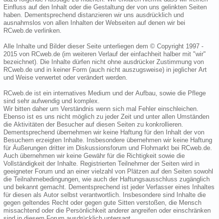
Einfluss auf den Inhalt oder die Gestaltung der von uns gelinkten Seiten
haben. Dementsprechend distanzieren wir uns ausdrücklich und
ausnahmslos von allen Inhalten der Webseiten auf denen wir bei
RCweb.de verlinken.
Alle Inhalte und Bilder dieser Seite unterliegen dem © Copyright 1997 -
2015 von RCweb.de (im weiteren Verlauf der einfachheit halber mit "wir"
bezeichnet). Die Inhalte dürfen nicht ohne ausdrücker Zustimmung von
RCweb.de und in keiner Form (auch nicht auszugsweise) in jeglicher Art
und Weise verwertet oder verändert werden.
RCweb.de ist ein internatives Medium und der Aufbau, sowie die Pflege
sind sehr aufwendig und komplex.
Wir bitten daher um Verständnis wenn sich mal Fehler einschleichen.
Ebenso ist es uns nicht möglich zu jeder Zeit und unter allen Umständen
die Aktivitäten der Besucher auf diesen Seiten zu konkrollieren.
Dementsprechend übernehmen wir keine Haftung für den Inhalt der von
Besuchern erzeigten Inhalte. Insbesondere übernehmen wir keine Haftung
für Äußerungen dritter im Diskussionsforum und Flohmarkt bei RCweb.de.
Auch übernehmen wir keine Gewähr für die Richtigkeit sowie die
Vollständigkeit der Inhalte. Registrierten Teilnehmer der Seiten wird in
geeigneter Forum und an einer vielzahl von Plätzen auf den Seiten sowohl
die Teilnahmebedingungen, wie auch der Haftungsausschluss zugänglich
und bekannt gemacht. Dementsprechend ist jeder Verfasser eines Inhaltes
für diesen als Autor selbst verantwortlich. Insbesondere sind Inhalte die
gegen geltendes Recht oder gegen gute Sitten verstoßen, die Mensch
missachtend oder die Persönlichkeit anderer angreifen oder einschränken
sind in diesem Forum ausdrücklich untersagt.