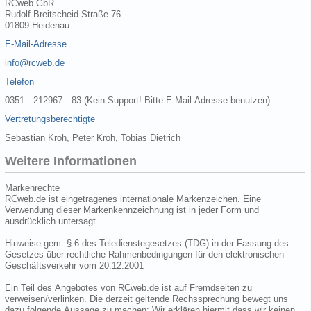
RCweb GbR
Rudolf-Breitscheid-Straße 76
01809 Heidenau
E-Mail-Adresse
info@rcweb.de
Telefon
0351 212967 83 (Kein Support! Bitte E-Mail-Adresse benutzen)
Vertretungsberechtigte
Sebastian Kroh, Peter Kroh, Tobias Dietrich
Weitere Informationen
Markenrechte
RCweb.de ist eingetragenes internationale Markenzeichen. Eine
Verwendung dieser Markenkennzeichnung ist in jeder Form und
ausdrücklich untersagt.
Hinweise gem. § 6 des Teledienstegesetzes (TDG) in der Fassung des
Gesetzes über rechtliche Rahmenbedingungen für den elektronischen
Geschäftsverkehr vom 20.12.2001
Ein Teil des Angebotes von RCweb.de ist auf Fremdseiten zu
verweisen/verlinken. Die derzeit geltende Rechssprechung bewegt uns
dazu folgende Aussage zu machen: Wir erklären hiermit dass wir keinen