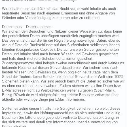
Wir behalten uns ausdrücklich das Recht vor, sowohl Inhalte als auch
registrierte Besucher nach eigenem Ermessen und ohne Angabe von
Gründen oder Vorankündigung zu sperren oder zu entfernen.
Datenschutz - Datensicherheit:
Wir sichern den Besuchern und Nutzern dieser Webseiten zu, dass keine
der persönlichen Daten unbefügten vorsätzlich zugänglich machen wird.
Das bezieht sich auf die für die Registrierung notwenigen Daten, ebenso
wie auf Date die Rückschlüsse auf das Surfverhalten schliessen lassen
könnten (beispielweise Cookies). Die auf unseren Server gespeicherten
Daten und Inhalte sind nach besten Wissen und Gewissen gespeichert
und teils durch mehrere Schutzmechanismen gesichert.
Zugangspasswörter sind beispielsweise verschlüsselt und durch keine uns
bekannte Routine auf diesen Server decodierbar. Wir sichern dies nach
besten Wissen und Gewissen zu, wenn obgleich heutzutage nach dem
Stand der Technik keine Schutzfunktion auf Server dieser Welt eine 100%
Sicherheit bieten kann. Wir sind jedoch bemüht die Daten so sicher wie wir
es eben nur können zu verwahren. Zudem sichern wir zu Ihre Daten bzw.
E-Mailadresse nicht zu Werbezwecken weiter zu geben (Spam-Mail).
Einzig RCweb.de wird nötigensfalls registrierte Benutzer zeitweise über
aktuelle oder wichtige Dinge per EMail informieren.
Sollten einzelne dieser Inhalte Ihre Gültigkeit verliehren, so bleibt dieses
Impressung, sowie der Haftungsausschluss an sich unberührt und gültig.
Beachten Sie bitte unsere gesondert verlinkte Datenschutzerklärung, in
der sich weitere und detailierte Informationen über die Verwendung von
Daten erhalten.