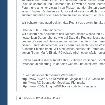
konkrollieren. Dementsprechend übernehmen wir keine Haftung
Diskussionsforum und Flohmarkt bei RCweb.de. Auch übernehmen
Forum und an einer vielzahl von Plätzen auf den Seiten sow
eines Inhaltes für diesen als Autor selbst verantwortlich. I
anderer angreifen oder einschränken sind in diesem Forum au
Wir behalten uns ausdrücklich das Recht vor, sowohl Inhalt
Datenschutz - Datensicherheit:
Wir sichern den Besuchern und Nutzern dieser Webseiten zu, 
notwenigen Daten, ebenso wie auf Date die Rückschlüsse auf 
besten Wissen und Gewissen gespeichert und teils durch me
diesen Server decodierbar. Wir sichern dies nach besten Wi
Sicherheit bieten kann. Wir sind jedoch bemüht die Daten so
geben (Spam-Mail). Einzig RCweb.de wird nötigensfalls registr
Sollten einzelne dieser Inhalte Ihre Gültigkeit verliehren, s
Datenschutzerklärung, in der sich weitere und detailierte In
RCweb.de angeschlossenen Webseiten:
http://www.RCWEB.de RCWEB.de Magazin für R/C Modellba
http://www.RC-Boerse.de Modellbau-Flohmarkt
http://www.RCRanking.net/RCRanking.de RC Rangliste
RCweb.de RC-Modellbau-Portal