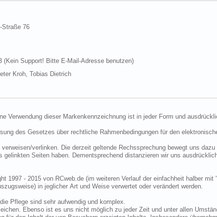
d-Straße 76
Kein Support! Bitte E-Mail-Adresse benutzen)
ter Kroh, Tobias Dietrich
ine Verwendung dieser Markenkennzeichnung ist in jeder Form und ausdrückli
ssung des Gesetzes über rechtliche Rahmenbedingungen für den elektronisc
 verweisen/verlinken. Die derzeit geltende Rechssprechung bewegt uns dazu 
uns gelinkten Seiten haben. Dementsprechend distanzieren wir uns ausdrückli
ght 1997 - 2015 von RCweb.de (im weiteren Verlauf der einfachheit halber mit 
zugsweise) in jeglicher Art und Weise verwertet oder verändert werden.
die Pflege sind sehr aufwendig und komplex.
eichen. Ebenso ist es uns nicht möglich zu jeder Zeit und unter allen Umstän