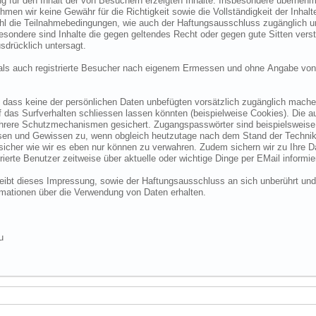
 für den Inhalt der von Besuchern erzeigten Inhalte. Insbesondere übernehme
 wir keine Gewähr für die Richtigkeit sowie die Vollständigkeit der Inhalte.
ohl die Teilnahmebedingungen, wie auch der Haftungsausschluss zugänglich 
nsbesondere sind Inhalte die gegen geltendes Recht oder gegen gute Sitten ve
sdrücklich untersagt.
e als auch registrierte Besucher nach eigenem Ermessen und ohne Angabe von
dass keine der persönlichen Daten unbefügten vorsätzlich zugänglich machen w
das Surfverhalten schliessen lassen könnten (beispielweise Cookies). Die a
hrere Schutzmechanismen gesichert. Zugangspasswörter sind beispielsweise 
ssen und Gewissen zu, wenn obgleich heutzutage nach dem Stand der Technik
 sicher wie wir es eben nur können zu verwahren. Zudem sichern wir zu Ihre
ierte Benutzer zeitweise über aktuelle oder wichtige Dinge per EMail informie
o bleibt dieses Impressung, sowie der Haftungsausschluss an sich unberührt und
formationen über die Verwendung von Daten erhalten.
u