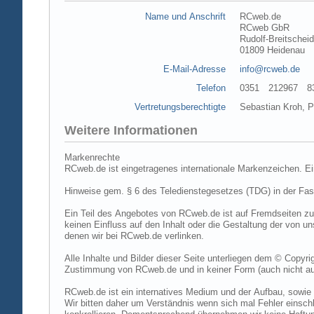
Name und Anschrift
RCweb.de
RCweb GbR
Rudolf-Breitschei
01809 Heidenau
E-Mail-Adresse
info@rcweb.de
Telefon
0351 212967 83 (
Vertretungsberechtigte
Sebastian Kroh, Pe
Weitere Informationen
Markenrechte
RCweb.de ist eingetragenes internationale Markenzeichen. E
Hinweise gem. § 6 des Teledienstegesetzes (TDG) in der Fa
Ein Teil des Angebotes von RCweb.de ist auf Fremdseiten zu
keinen Einfluss auf den Inhalt oder die Gestaltung der von 
denen wir bei RCweb.de verlinken.
Alle Inhalte und Bilder dieser Seite unterliegen dem © Copyri
Zustimmung von RCweb.de und in keiner Form (auch nicht aus
RCweb.de ist ein internatives Medium und der Aufbau, sowie 
Wir bitten daher um Verständnis wenn sich mal Fehler einschl