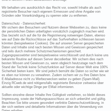
Wir behalten uns ausdrücklich das Recht vor, sowohl Inhalte als auch
registrierte Besucher nach eigenem Ermessen und ohne Angabe von
Gründen oder Vorankündigung zu sperren oder zu entfernen.
Datenschutz - Datensicherheit:
Wir sichern den Besuchern und Nutzern dieser Webseiten zu, dass keine
der persönlichen Daten unbefügten vorsätzlich zugänglich machen wird.
Das bezieht sich auf die für die Registrierung notwenigen Daten, ebenso
wie auf Date die Rückschlüsse auf das Surfverhalten schliessen lassen
könnten (beispielweise Cookies). Die auf unseren Server gespeicherten
Daten und Inhalte sind nach besten Wissen und Gewissen gespeichert
und teils durch mehrere Schutzmechanismen gesichert.
Zugangspasswörter sind beispielsweise verschlüsselt und durch keine uns
bekannte Routine auf diesen Server decodierbar. Wir sichern dies nach
besten Wissen und Gewissen zu, wenn obgleich heutzutage nach dem
Stand der Technik keine Schutzfunktion auf Server dieser Welt eine 100%
Sicherheit bieten kann. Wir sind jedoch bemüht die Daten so sicher wie wir
es eben nur können zu verwahren. Zudem sichern wir zu Ihre Daten bzw.
E-Mailadresse nicht zu Werbezwecken weiter zu geben (Spam-Mail).
Einzig RCweb.de wird nötigensfalls registrierte Benutzer zeitweise über
aktuelle oder wichtige Dinge per EMail informieren.
Sollten einzelne dieser Inhalte Ihre Gültigkeit verliehren, so bleibt dieses
Impressung, sowie der Haftungsausschluss an sich unberührt und gültig.
Beachten Sie bitte unsere gesondert verlinkte Datenschutzerklärung, in
der sich weitere und detailierte Informationen über die Verwendung von
Daten erhalten.