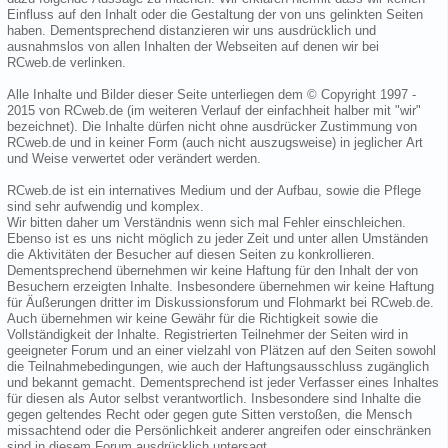
Einfluss auf den Inhalt oder die Gestaltung der von uns gelinkten Seiten
haben. Dementsprechend distanzieren wir uns ausdrücklich und
ausnahmslos von allen Inhalten der Webseiten auf denen wir bei
RCweb.de verlinken.
Alle Inhalte und Bilder dieser Seite unterliegen dem © Copyright 1997 -
2015 von RCweb.de (im weiteren Verlauf der einfachheit halber mit "wir"
bezeichnet). Die Inhalte dürfen nicht ohne ausdrücker Zustimmung von
RCweb.de und in keiner Form (auch nicht auszugsweise) in jeglicher Art
und Weise verwertet oder verändert werden.
RCweb.de ist ein internatives Medium und der Aufbau, sowie die Pflege
sind sehr aufwendig und komplex.
Wir bitten daher um Verständnis wenn sich mal Fehler einschleichen.
Ebenso ist es uns nicht möglich zu jeder Zeit und unter allen Umständen
die Aktivitäten der Besucher auf diesen Seiten zu konkrollieren.
Dementsprechend übernehmen wir keine Haftung für den Inhalt der von
Besuchern erzeigten Inhalte. Insbesondere übernehmen wir keine Haftung
für Äußerungen dritter im Diskussionsforum und Flohmarkt bei RCweb.de.
Auch übernehmen wir keine Gewähr für die Richtigkeit sowie die
Vollständigkeit der Inhalte. Registrierten Teilnehmer der Seiten wird in
geeigneter Forum und an einer vielzahl von Plätzen auf den Seiten sowohl
die Teilnahmebedingungen, wie auch der Haftungsausschluss zugänglich
und bekannt gemacht. Dementsprechend ist jeder Verfasser eines Inhaltes
für diesen als Autor selbst verantwortlich. Insbesondere sind Inhalte die
gegen geltendes Recht oder gegen gute Sitten verstoßen, die Mensch
missachtend oder die Persönlichkeit anderer angreifen oder einschränken
sind in diesem Forum ausdrücklich untersagt.