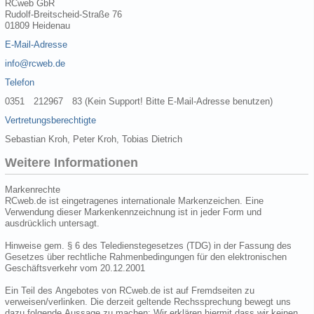
RCweb GbR
Rudolf-Breitscheid-Straße 76
01809 Heidenau
E-Mail-Adresse
info@rcweb.de
Telefon
0351 212967 83 (Kein Support! Bitte E-Mail-Adresse benutzen)
Vertretungsberechtigte
Sebastian Kroh, Peter Kroh, Tobias Dietrich
Weitere Informationen
Markenrechte
RCweb.de ist eingetragenes internationale Markenzeichen. Eine
Verwendung dieser Markenkennzeichnung ist in jeder Form und
ausdrücklich untersagt.
Hinweise gem. § 6 des Teledienstegesetzes (TDG) in der Fassung des
Gesetzes über rechtliche Rahmenbedingungen für den elektronischen
Geschäftsverkehr vom 20.12.2001
Ein Teil des Angebotes von RCweb.de ist auf Fremdseiten zu
verweisen/verlinken. Die derzeit geltende Rechssprechung bewegt uns
dazu folgende Aussage zu machen: Wir erklären hiermit dass wir keinen