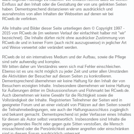
Einfluss auf den Inhalt oder die Gestaltung der von uns gelinkten Seiten
haben. Dementsprechend distanzieren wir uns ausdrücklich und
ausnahmslos von allen Inhalten der Webseiten auf denen wir bei
RCweb.de verlinken.
Alle Inhalte und Bilder dieser Seite unterliegen dem © Copyright 1997 -
2015 von RCweb.de (im weiteren Verlauf der einfachheit halber mit "wir"
bezeichnet). Die Inhalte dürfen nicht ohne ausdrücker Zustimmung von
RCweb.de und in keiner Form (auch nicht auszugsweise) in jeglicher Art
und Weise verwertet oder verändert werden.
RCweb.de ist ein internatives Medium und der Aufbau, sowie die Pflege
sind sehr aufwendig und komplex.
Wir bitten daher um Verständnis wenn sich mal Fehler einschleichen.
Ebenso ist es uns nicht möglich zu jeder Zeit und unter allen Umständen
die Aktivitäten der Besucher auf diesen Seiten zu konkrollieren.
Dementsprechend übernehmen wir keine Haftung für den Inhalt der von
Besuchern erzeigten Inhalte. Insbesondere übernehmen wir keine Haftung
für Äußerungen dritter im Diskussionsforum und Flohmarkt bei RCweb.de.
Auch übernehmen wir keine Gewähr für die Richtigkeit sowie die
Vollständigkeit der Inhalte. Registrierten Teilnehmer der Seiten wird in
geeigneter Forum und an einer vielzahl von Plätzen auf den Seiten sowohl
die Teilnahmebedingungen, wie auch der Haftungsausschluss zugänglich
und bekannt gemacht. Dementsprechend ist jeder Verfasser eines Inhaltes
für diesen als Autor selbst verantwortlich. Insbesondere sind Inhalte die
gegen geltendes Recht oder gegen gute Sitten verstoßen, die Mensch
missachtend oder die Persönlichkeit anderer angreifen oder einschränken
sind in diesem Forum ausdrücklich untersagt.