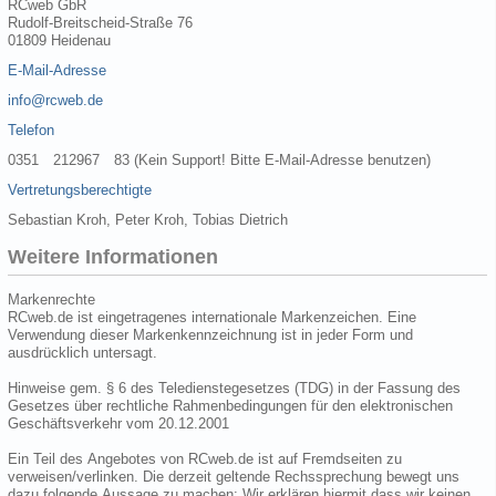
RCweb GbR
Rudolf-Breitscheid-Straße 76
01809 Heidenau
E-Mail-Adresse
info@rcweb.de
Telefon
0351 212967 83 (Kein Support! Bitte E-Mail-Adresse benutzen)
Vertretungsberechtigte
Sebastian Kroh, Peter Kroh, Tobias Dietrich
Weitere Informationen
Markenrechte
RCweb.de ist eingetragenes internationale Markenzeichen. Eine
Verwendung dieser Markenkennzeichnung ist in jeder Form und
ausdrücklich untersagt.
Hinweise gem. § 6 des Teledienstegesetzes (TDG) in der Fassung des
Gesetzes über rechtliche Rahmenbedingungen für den elektronischen
Geschäftsverkehr vom 20.12.2001
Ein Teil des Angebotes von RCweb.de ist auf Fremdseiten zu
verweisen/verlinken. Die derzeit geltende Rechssprechung bewegt uns
dazu folgende Aussage zu machen: Wir erklären hiermit dass wir keinen