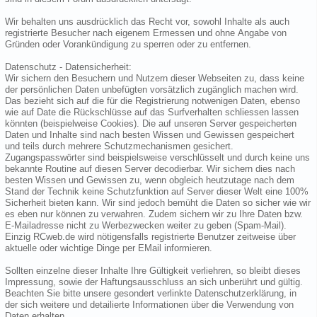
Wir behalten uns ausdrücklich das Recht vor, sowohl Inhalte als auch
registrierte Besucher nach eigenem Ermessen und ohne Angabe von
Gründen oder Vorankündigung zu sperren oder zu entfernen.
Datenschutz - Datensicherheit:
Wir sichern den Besuchern und Nutzern dieser Webseiten zu, dass keine
der persönlichen Daten unbefügten vorsätzlich zugänglich machen wird.
Das bezieht sich auf die für die Registrierung notwenigen Daten, ebenso
wie auf Date die Rückschlüsse auf das Surfverhalten schliessen lassen
könnten (beispielweise Cookies). Die auf unseren Server gespeicherten
Daten und Inhalte sind nach besten Wissen und Gewissen gespeichert
und teils durch mehrere Schutzmechanismen gesichert.
Zugangspasswörter sind beispielsweise verschlüsselt und durch keine uns
bekannte Routine auf diesen Server decodierbar. Wir sichern dies nach
besten Wissen und Gewissen zu, wenn obgleich heutzutage nach dem
Stand der Technik keine Schutzfunktion auf Server dieser Welt eine 100%
Sicherheit bieten kann. Wir sind jedoch bemüht die Daten so sicher wie wir
es eben nur können zu verwahren. Zudem sichern wir zu Ihre Daten bzw.
E-Mailadresse nicht zu Werbezwecken weiter zu geben (Spam-Mail).
Einzig RCweb.de wird nötigensfalls registrierte Benutzer zeitweise über
aktuelle oder wichtige Dinge per EMail informieren.
Sollten einzelne dieser Inhalte Ihre Gültigkeit verliehren, so bleibt dieses
Impressung, sowie der Haftungsausschluss an sich unberührt und gültig.
Beachten Sie bitte unsere gesondert verlinkte Datenschutzerklärung, in
der sich weitere und detailierte Informationen über die Verwendung von
Daten erhalten.