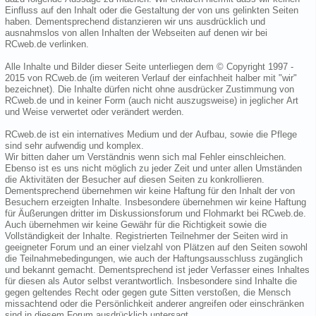
Einfluss auf den Inhalt oder die Gestaltung der von uns gelinkten Seiten
haben. Dementsprechend distanzieren wir uns ausdrücklich und
ausnahmslos von allen Inhalten der Webseiten auf denen wir bei
RCweb.de verlinken.
Alle Inhalte und Bilder dieser Seite unterliegen dem © Copyright 1997 -
2015 von RCweb.de (im weiteren Verlauf der einfachheit halber mit "wir"
bezeichnet). Die Inhalte dürfen nicht ohne ausdrücker Zustimmung von
RCweb.de und in keiner Form (auch nicht auszugsweise) in jeglicher Art
und Weise verwertet oder verändert werden.
RCweb.de ist ein internatives Medium und der Aufbau, sowie die Pflege
sind sehr aufwendig und komplex.
Wir bitten daher um Verständnis wenn sich mal Fehler einschleichen.
Ebenso ist es uns nicht möglich zu jeder Zeit und unter allen Umständen
die Aktivitäten der Besucher auf diesen Seiten zu konkrollieren.
Dementsprechend übernehmen wir keine Haftung für den Inhalt der von
Besuchern erzeigten Inhalte. Insbesondere übernehmen wir keine Haftung
für Äußerungen dritter im Diskussionsforum und Flohmarkt bei RCweb.de.
Auch übernehmen wir keine Gewähr für die Richtigkeit sowie die
Vollständigkeit der Inhalte. Registrierten Teilnehmer der Seiten wird in
geeigneter Forum und an einer vielzahl von Plätzen auf den Seiten sowohl
die Teilnahmebedingungen, wie auch der Haftungsausschluss zugänglich
und bekannt gemacht. Dementsprechend ist jeder Verfasser eines Inhaltes
für diesen als Autor selbst verantwortlich. Insbesondere sind Inhalte die
gegen geltendes Recht oder gegen gute Sitten verstoßen, die Mensch
missachtend oder die Persönlichkeit anderer angreifen oder einschränken
sind in diesem Forum ausdrücklich untersagt.