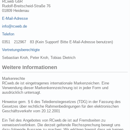
RCweb GbR
Rudolf-Breitscheid-Straße 76
01809 Heidenau
E-Mail-Adresse
info@rcweb.de
Telefon
0351 212967 83 (Kein Support! Bitte E-Mail-Adresse benutzen)
Vertretungsberechtigte
Sebastian Kroh, Peter Kroh, Tobias Dietrich
Weitere Informationen
Markenrechte
RCweb.de ist eingetragenes internationale Markenzeichen. Eine
Verwendung dieser Markenkennzeichnung ist in jeder Form und
ausdrücklich untersagt.
Hinweise gem. § 6 des Teledienstegesetzes (TDG) in der Fassung des
Gesetzes über rechtliche Rahmenbedingungen für den elektronischen
Geschäftsverkehr vom 20.12.2001
Ein Teil des Angebotes von RCweb.de ist auf Fremdseiten zu
verweisen/verlinken. Die derzeit geltende Rechssprechung bewegt uns
dazu folgende Aussage zu machen: Wir erklären hiermit dass wir keinen