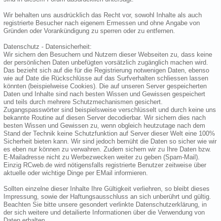
Wir behalten uns ausdrücklich das Recht vor, sowohl Inhalte als auch
registrierte Besucher nach eigenem Ermessen und ohne Angabe von
Gründen oder Vorankündigung zu sperren oder zu entfernen.
Datenschutz - Datensicherheit:
Wir sichern den Besuchern und Nutzern dieser Webseiten zu, dass keine
der persönlichen Daten unbefügten vorsätzlich zugänglich machen wird.
Das bezieht sich auf die für die Registrierung notwenigen Daten, ebenso
wie auf Date die Rückschlüsse auf das Surfverhalten schliessen lassen
könnten (beispielweise Cookies). Die auf unseren Server gespeicherten
Daten und Inhalte sind nach besten Wissen und Gewissen gespeichert
und teils durch mehrere Schutzmechanismen gesichert.
Zugangspasswörter sind beispielsweise verschlüsselt und durch keine uns
bekannte Routine auf diesen Server decodierbar. Wir sichern dies nach
besten Wissen und Gewissen zu, wenn obgleich heutzutage nach dem
Stand der Technik keine Schutzfunktion auf Server dieser Welt eine 100%
Sicherheit bieten kann. Wir sind jedoch bemüht die Daten so sicher wie wir
es eben nur können zu verwahren. Zudem sichern wir zu Ihre Daten bzw.
E-Mailadresse nicht zu Werbezwecken weiter zu geben (Spam-Mail).
Einzig RCweb.de wird nötigensfalls registrierte Benutzer zeitweise über
aktuelle oder wichtige Dinge per EMail informieren.
Sollten einzelne dieser Inhalte Ihre Gültigkeit verliehren, so bleibt dieses
Impressung, sowie der Haftungsausschluss an sich unberührt und gültig.
Beachten Sie bitte unsere gesondert verlinkte Datenschutzerklärung, in
der sich weitere und detailierte Informationen über die Verwendung von
Daten erhalten.