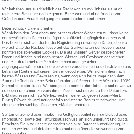
Wir behalten uns ausdrücklich das Recht vor, sowohl Inhalte als auch
registrierte Besucher nach eigenem Ermessen und ohne Angabe von
Gründen oder Vorankündigung zu sperren oder zu entfernen.
Datenschutz - Datensicherheit:
Wir sichern den Besuchern und Nutzern dieser Webseiten zu, dass keine
der persönlichen Daten unbefügten vorsätzlich zugänglich machen wird.
Das bezieht sich auf die für die Registrierung notwenigen Daten, ebenso
wie auf Date die Rückschlüsse auf das Surfverhalten schliessen lassen
könnten (beispielweise Cookies). Die auf unseren Server gespeicherten
Daten und Inhalte sind nach besten Wissen und Gewissen gespeichert
und teils durch mehrere Schutzmechanismen gesichert.
Zugangspasswörter sind beispielsweise verschlüsselt und durch keine uns
bekannte Routine auf diesen Server decodierbar. Wir sichern dies nach
besten Wissen und Gewissen zu, wenn obgleich heutzutage nach dem
Stand der Technik keine Schutzfunktion auf Server dieser Welt eine 100%
Sicherheit bieten kann. Wir sind jedoch bemüht die Daten so sicher wie wir
es eben nur können zu verwahren. Zudem sichern wir zu Ihre Daten bzw.
E-Mailadresse nicht zu Werbezwecken weiter zu geben (Spam-Mail).
Einzig RCweb.de wird nötigensfalls registrierte Benutzer zeitweise über
aktuelle oder wichtige Dinge per EMail informieren.
Sollten einzelne dieser Inhalte Ihre Gültigkeit verliehren, so bleibt dieses
Impressung, sowie der Haftungsausschluss an sich unberührt und gültig.
Beachten Sie bitte unsere gesondert verlinkte Datenschutzerklärung, in
der sich weitere und detailierte Informationen über die Verwendung von
Daten erhalten.