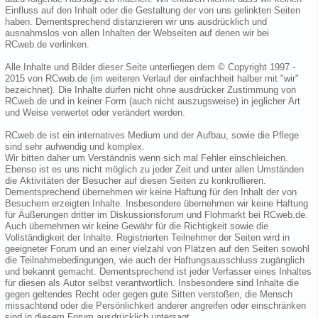
Einfluss auf den Inhalt oder die Gestaltung der von uns gelinkten Seiten
haben. Dementsprechend distanzieren wir uns ausdrücklich und
ausnahmslos von allen Inhalten der Webseiten auf denen wir bei
RCweb.de verlinken.
Alle Inhalte und Bilder dieser Seite unterliegen dem © Copyright 1997 -
2015 von RCweb.de (im weiteren Verlauf der einfachheit halber mit "wir"
bezeichnet). Die Inhalte dürfen nicht ohne ausdrücker Zustimmung von
RCweb.de und in keiner Form (auch nicht auszugsweise) in jeglicher Art
und Weise verwertet oder verändert werden.
RCweb.de ist ein internatives Medium und der Aufbau, sowie die Pflege
sind sehr aufwendig und komplex.
Wir bitten daher um Verständnis wenn sich mal Fehler einschleichen.
Ebenso ist es uns nicht möglich zu jeder Zeit und unter allen Umständen
die Aktivitäten der Besucher auf diesen Seiten zu konkrollieren.
Dementsprechend übernehmen wir keine Haftung für den Inhalt der von
Besuchern erzeigten Inhalte. Insbesondere übernehmen wir keine Haftung
für Äußerungen dritter im Diskussionsforum und Flohmarkt bei RCweb.de.
Auch übernehmen wir keine Gewähr für die Richtigkeit sowie die
Vollständigkeit der Inhalte. Registrierten Teilnehmer der Seiten wird in
geeigneter Forum und an einer vielzahl von Plätzen auf den Seiten sowohl
die Teilnahmebedingungen, wie auch der Haftungsausschluss zugänglich
und bekannt gemacht. Dementsprechend ist jeder Verfasser eines Inhaltes
für diesen als Autor selbst verantwortlich. Insbesondere sind Inhalte die
gegen geltendes Recht oder gegen gute Sitten verstoßen, die Mensch
missachtend oder die Persönlichkeit anderer angreifen oder einschränken
sind in diesem Forum ausdrücklich untersagt.