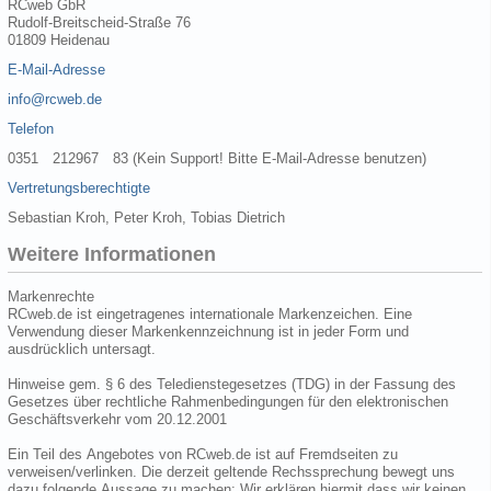
RCweb GbR
Rudolf-Breitscheid-Straße 76
01809 Heidenau
E-Mail-Adresse
info@rcweb.de
Telefon
0351 212967 83 (Kein Support! Bitte E-Mail-Adresse benutzen)
Vertretungsberechtigte
Sebastian Kroh, Peter Kroh, Tobias Dietrich
Weitere Informationen
Markenrechte
RCweb.de ist eingetragenes internationale Markenzeichen. Eine
Verwendung dieser Markenkennzeichnung ist in jeder Form und
ausdrücklich untersagt.
Hinweise gem. § 6 des Teledienstegesetzes (TDG) in der Fassung des
Gesetzes über rechtliche Rahmenbedingungen für den elektronischen
Geschäftsverkehr vom 20.12.2001
Ein Teil des Angebotes von RCweb.de ist auf Fremdseiten zu
verweisen/verlinken. Die derzeit geltende Rechssprechung bewegt uns
dazu folgende Aussage zu machen: Wir erklären hiermit dass wir keinen