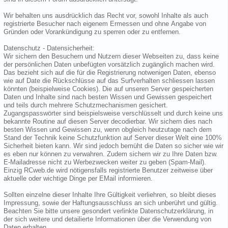
Wir behalten uns ausdrücklich das Recht vor, sowohl Inhalte als auch
registrierte Besucher nach eigenem Ermessen und ohne Angabe von
Gründen oder Vorankündigung zu sperren oder zu entfernen.
Datenschutz - Datensicherheit:
Wir sichern den Besuchern und Nutzern dieser Webseiten zu, dass keine
der persönlichen Daten unbefügten vorsätzlich zugänglich machen wird.
Das bezieht sich auf die für die Registrierung notwenigen Daten, ebenso
wie auf Date die Rückschlüsse auf das Surfverhalten schliessen lassen
könnten (beispielweise Cookies). Die auf unseren Server gespeicherten
Daten und Inhalte sind nach besten Wissen und Gewissen gespeichert
und teils durch mehrere Schutzmechanismen gesichert.
Zugangspasswörter sind beispielsweise verschlüsselt und durch keine uns
bekannte Routine auf diesen Server decodierbar. Wir sichern dies nach
besten Wissen und Gewissen zu, wenn obgleich heutzutage nach dem
Stand der Technik keine Schutzfunktion auf Server dieser Welt eine 100%
Sicherheit bieten kann. Wir sind jedoch bemüht die Daten so sicher wie wir
es eben nur können zu verwahren. Zudem sichern wir zu Ihre Daten bzw.
E-Mailadresse nicht zu Werbezwecken weiter zu geben (Spam-Mail).
Einzig RCweb.de wird nötigensfalls registrierte Benutzer zeitweise über
aktuelle oder wichtige Dinge per EMail informieren.
Sollten einzelne dieser Inhalte Ihre Gültigkeit verliehren, so bleibt dieses
Impressung, sowie der Haftungsausschluss an sich unberührt und gültig.
Beachten Sie bitte unsere gesondert verlinkte Datenschutzerklärung, in
der sich weitere und detailierte Informationen über die Verwendung von
Daten erhalten.