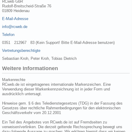
RCweb GbR
Rudolf-Breitscheid-Straße 76
01809 Heidenau
E-Mail-Adresse
info@rcweb.de
Telefon
0351 212967 83 (Kein Support! Bitte E-Mail-Adresse benutzen)
Vertretungsberechtigte
Sebastian Kroh, Peter Kroh, Tobias Dietrich
Weitere Informationen
Markenrechte
RCweb.de ist eingetragenes internationale Markenzeichen. Eine
Verwendung dieser Markenkennzeichnung ist in jeder Form und
ausdrücklich untersagt.
Hinweise gem. § 6 des Teledienstegesetzes (TDG) in der Fassung des
Gesetzes über rechtliche Rahmenbedingungen für den elektronischen
Geschäftsverkehr vom 20.12.2001
Ein Teil des Angebotes von RCweb.de ist auf Fremdseiten zu
verweisen/verlinken. Die derzeit geltende Rechssprechung bewegt uns
dazu folgende Aussage zu machen: Wir erklären hiermit dass wir keinen