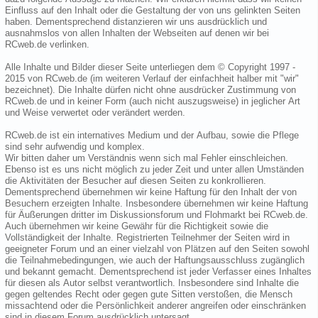
Einfluss auf den Inhalt oder die Gestaltung der von uns gelinkten Seiten
haben. Dementsprechend distanzieren wir uns ausdrücklich und
ausnahmslos von allen Inhalten der Webseiten auf denen wir bei
RCweb.de verlinken.
Alle Inhalte und Bilder dieser Seite unterliegen dem © Copyright 1997 -
2015 von RCweb.de (im weiteren Verlauf der einfachheit halber mit "wir"
bezeichnet). Die Inhalte dürfen nicht ohne ausdrücker Zustimmung von
RCweb.de und in keiner Form (auch nicht auszugsweise) in jeglicher Art
und Weise verwertet oder verändert werden.
RCweb.de ist ein internatives Medium und der Aufbau, sowie die Pflege
sind sehr aufwendig und komplex.
Wir bitten daher um Verständnis wenn sich mal Fehler einschleichen.
Ebenso ist es uns nicht möglich zu jeder Zeit und unter allen Umständen
die Aktivitäten der Besucher auf diesen Seiten zu konkrollieren.
Dementsprechend übernehmen wir keine Haftung für den Inhalt der von
Besuchern erzeigten Inhalte. Insbesondere übernehmen wir keine Haftung
für Äußerungen dritter im Diskussionsforum und Flohmarkt bei RCweb.de.
Auch übernehmen wir keine Gewähr für die Richtigkeit sowie die
Vollständigkeit der Inhalte. Registrierten Teilnehmer der Seiten wird in
geeigneter Forum und an einer vielzahl von Plätzen auf den Seiten sowohl
die Teilnahmebedingungen, wie auch der Haftungsausschluss zugänglich
und bekannt gemacht. Dementsprechend ist jeder Verfasser eines Inhaltes
für diesen als Autor selbst verantwortlich. Insbesondere sind Inhalte die
gegen geltendes Recht oder gegen gute Sitten verstoßen, die Mensch
missachtend oder die Persönlichkeit anderer angreifen oder einschränken
sind in diesem Forum ausdrücklich untersagt.