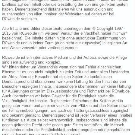
Einfluss auf den Inhalt oder die Gestaltung der von uns gelinkten Seiten
haben. Dementsprechend distanzieren wir uns ausdrücklich und
ausnahmslos von allen Inhalten der Webseiten auf denen wir bei
RCweb.de verlinken.
Alle Inhalte und Bilder dieser Seite unterliegen dem © Copyright 1997 -
2015 von RCweb.de (im weiteren Verlauf der einfachheit halber mit "wir"
bezeichnet). Die Inhalte dürfen nicht ohne ausdrücker Zustimmung von
RCweb.de und in keiner Form (auch nicht auszugsweise) in jeglicher Art
und Weise verwertet oder verändert werden.
RCweb.de ist ein internatives Medium und der Aufbau, sowie die Pflege
sind sehr aufwendig und komplex.
Wir bitten daher um Verständnis wenn sich mal Fehler einschleichen.
Ebenso ist es uns nicht möglich zu jeder Zeit und unter allen Umständen
die Aktivitäten der Besucher auf diesen Seiten zu konkrollieren.
Dementsprechend übernehmen wir keine Haftung für den Inhalt der von
Besuchern erzeigten Inhalte. Insbesondere übernehmen wir keine Haftung
für Äußerungen dritter im Diskussionsforum und Flohmarkt bei RCweb.de.
Auch übernehmen wir keine Gewähr für die Richtigkeit sowie die
Vollständigkeit der Inhalte. Registrierten Teilnehmer der Seiten wird in
geeigneter Forum und an einer vielzahl von Plätzen auf den Seiten sowohl
die Teilnahmebedingungen, wie auch der Haftungsausschluss zugänglich
und bekannt gemacht. Dementsprechend ist jeder Verfasser eines Inhaltes
für diesen als Autor selbst verantwortlich. Insbesondere sind Inhalte die
gegen geltendes Recht oder gegen gute Sitten verstoßen, die Mensch
missachtend oder die Persönlichkeit anderer angreifen oder einschränken
sind in diesem Forum ausdrücklich untersagt.