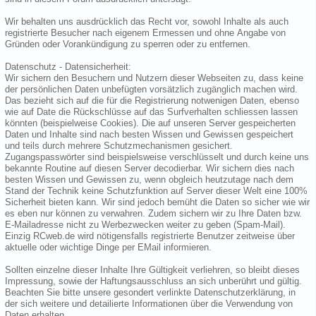
Wir behalten uns ausdrücklich das Recht vor, sowohl Inhalte als auch
registrierte Besucher nach eigenem Ermessen und ohne Angabe von
Gründen oder Vorankündigung zu sperren oder zu entfernen.
Datenschutz - Datensicherheit:
Wir sichern den Besuchern und Nutzern dieser Webseiten zu, dass keine
der persönlichen Daten unbefügten vorsätzlich zugänglich machen wird.
Das bezieht sich auf die für die Registrierung notwenigen Daten, ebenso
wie auf Date die Rückschlüsse auf das Surfverhalten schliessen lassen
könnten (beispielweise Cookies). Die auf unseren Server gespeicherten
Daten und Inhalte sind nach besten Wissen und Gewissen gespeichert
und teils durch mehrere Schutzmechanismen gesichert.
Zugangspasswörter sind beispielsweise verschlüsselt und durch keine uns
bekannte Routine auf diesen Server decodierbar. Wir sichern dies nach
besten Wissen und Gewissen zu, wenn obgleich heutzutage nach dem
Stand der Technik keine Schutzfunktion auf Server dieser Welt eine 100%
Sicherheit bieten kann. Wir sind jedoch bemüht die Daten so sicher wie wir
es eben nur können zu verwahren. Zudem sichern wir zu Ihre Daten bzw.
E-Mailadresse nicht zu Werbezwecken weiter zu geben (Spam-Mail).
Einzig RCweb.de wird nötigensfalls registrierte Benutzer zeitweise über
aktuelle oder wichtige Dinge per EMail informieren.
Sollten einzelne dieser Inhalte Ihre Gültigkeit verliehren, so bleibt dieses
Impressung, sowie der Haftungsausschluss an sich unberührt und gültig.
Beachten Sie bitte unsere gesondert verlinkte Datenschutzerklärung, in
der sich weitere und detailierte Informationen über die Verwendung von
Daten erhalten.