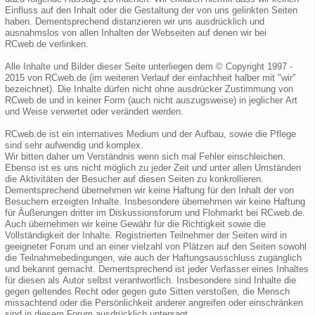
Einfluss auf den Inhalt oder die Gestaltung der von uns gelinkten Seiten
haben. Dementsprechend distanzieren wir uns ausdrücklich und
ausnahmslos von allen Inhalten der Webseiten auf denen wir bei
RCweb.de verlinken.
Alle Inhalte und Bilder dieser Seite unterliegen dem © Copyright 1997 -
2015 von RCweb.de (im weiteren Verlauf der einfachheit halber mit "wir"
bezeichnet). Die Inhalte dürfen nicht ohne ausdrücker Zustimmung von
RCweb.de und in keiner Form (auch nicht auszugsweise) in jeglicher Art
und Weise verwertet oder verändert werden.
RCweb.de ist ein internatives Medium und der Aufbau, sowie die Pflege
sind sehr aufwendig und komplex.
Wir bitten daher um Verständnis wenn sich mal Fehler einschleichen.
Ebenso ist es uns nicht möglich zu jeder Zeit und unter allen Umständen
die Aktivitäten der Besucher auf diesen Seiten zu konkrollieren.
Dementsprechend übernehmen wir keine Haftung für den Inhalt der von
Besuchern erzeigten Inhalte. Insbesondere übernehmen wir keine Haftung
für Äußerungen dritter im Diskussionsforum und Flohmarkt bei RCweb.de.
Auch übernehmen wir keine Gewähr für die Richtigkeit sowie die
Vollständigkeit der Inhalte. Registrierten Teilnehmer der Seiten wird in
geeigneter Forum und an einer vielzahl von Plätzen auf den Seiten sowohl
die Teilnahmebedingungen, wie auch der Haftungsausschluss zugänglich
und bekannt gemacht. Dementsprechend ist jeder Verfasser eines Inhaltes
für diesen als Autor selbst verantwortlich. Insbesondere sind Inhalte die
gegen geltendes Recht oder gegen gute Sitten verstoßen, die Mensch
missachtend oder die Persönlichkeit anderer angreifen oder einschränken
sind in diesem Forum ausdrücklich untersagt.