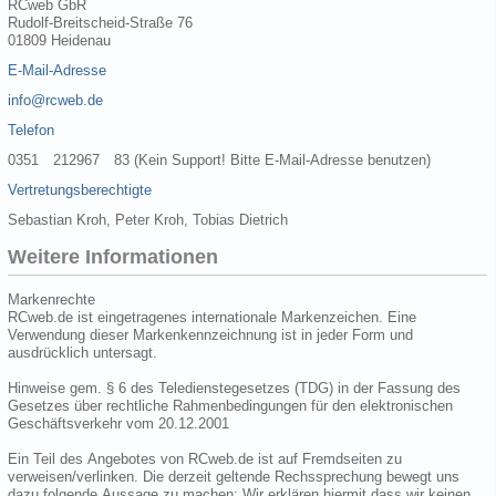
RCweb GbR
Rudolf-Breitscheid-Straße 76
01809 Heidenau
E-Mail-Adresse
info@rcweb.de
Telefon
0351 212967 83 (Kein Support! Bitte E-Mail-Adresse benutzen)
Vertretungsberechtigte
Sebastian Kroh, Peter Kroh, Tobias Dietrich
Weitere Informationen
Markenrechte
RCweb.de ist eingetragenes internationale Markenzeichen. Eine
Verwendung dieser Markenkennzeichnung ist in jeder Form und
ausdrücklich untersagt.
Hinweise gem. § 6 des Teledienstegesetzes (TDG) in der Fassung des
Gesetzes über rechtliche Rahmenbedingungen für den elektronischen
Geschäftsverkehr vom 20.12.2001
Ein Teil des Angebotes von RCweb.de ist auf Fremdseiten zu
verweisen/verlinken. Die derzeit geltende Rechssprechung bewegt uns
dazu folgende Aussage zu machen: Wir erklären hiermit dass wir keinen