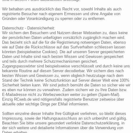
Wir behalten uns ausdrücklich das Recht vor, sowohl Inhalte als auch
registrierte Besucher nach eigenem Ermessen und ohne Angabe von
Gründen oder Vorankündigung zu sperren oder zu entfernen.
Datenschutz - Datensicherheit:
Wir sichern den Besuchern und Nutzern dieser Webseiten zu, dass keine
der persönlichen Daten unbefügten vorsätzlich zugänglich machen wird.
Das bezieht sich auf die für die Registrierung notwenigen Daten, ebenso
wie auf Date die Rückschlüsse auf das Surfverhalten schliessen lassen
könnten (beispielweise Cookies). Die auf unseren Server gespeicherten
Daten und Inhalte sind nach besten Wissen und Gewissen gespeichert
und teils durch mehrere Schutzmechanismen gesichert.
Zugangspasswörter sind beispielsweise verschlüsselt und durch keine uns
bekannte Routine auf diesen Server decodierbar. Wir sichern dies nach
besten Wissen und Gewissen zu, wenn obgleich heutzutage nach dem
Stand der Technik keine Schutzfunktion auf Server dieser Welt eine 100%
Sicherheit bieten kann. Wir sind jedoch bemüht die Daten so sicher wie wir
es eben nur können zu verwahren. Zudem sichern wir zu Ihre Daten bzw.
E-Mailadresse nicht zu Werbezwecken weiter zu geben (Spam-Mail).
Einzig RCweb.de wird nötigensfalls registrierte Benutzer zeitweise über
aktuelle oder wichtige Dinge per EMail informieren.
Sollten einzelne dieser Inhalte Ihre Gültigkeit verliehren, so bleibt dieses
Impressung, sowie der Haftungsausschluss an sich unberührt und gültig.
Beachten Sie bitte unsere gesondert verlinkte Datenschutzerklärung, in
der sich weitere und detailierte Informationen über die Verwendung von
Daten erhalten.