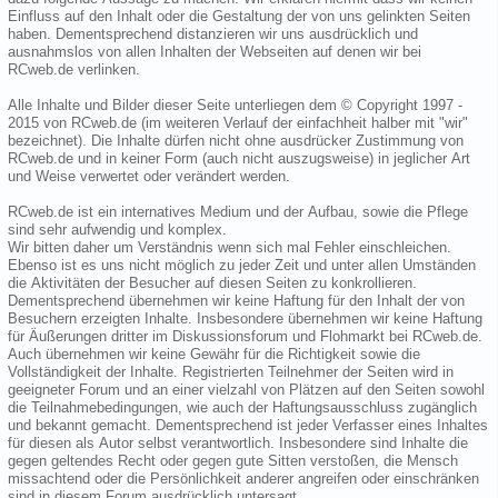
Einfluss auf den Inhalt oder die Gestaltung der von uns gelinkten Seiten
haben. Dementsprechend distanzieren wir uns ausdrücklich und
ausnahmslos von allen Inhalten der Webseiten auf denen wir bei
RCweb.de verlinken.
Alle Inhalte und Bilder dieser Seite unterliegen dem © Copyright 1997 -
2015 von RCweb.de (im weiteren Verlauf der einfachheit halber mit "wir"
bezeichnet). Die Inhalte dürfen nicht ohne ausdrücker Zustimmung von
RCweb.de und in keiner Form (auch nicht auszugsweise) in jeglicher Art
und Weise verwertet oder verändert werden.
RCweb.de ist ein internatives Medium und der Aufbau, sowie die Pflege
sind sehr aufwendig und komplex.
Wir bitten daher um Verständnis wenn sich mal Fehler einschleichen.
Ebenso ist es uns nicht möglich zu jeder Zeit und unter allen Umständen
die Aktivitäten der Besucher auf diesen Seiten zu konkrollieren.
Dementsprechend übernehmen wir keine Haftung für den Inhalt der von
Besuchern erzeigten Inhalte. Insbesondere übernehmen wir keine Haftung
für Äußerungen dritter im Diskussionsforum und Flohmarkt bei RCweb.de.
Auch übernehmen wir keine Gewähr für die Richtigkeit sowie die
Vollständigkeit der Inhalte. Registrierten Teilnehmer der Seiten wird in
geeigneter Forum und an einer vielzahl von Plätzen auf den Seiten sowohl
die Teilnahmebedingungen, wie auch der Haftungsausschluss zugänglich
und bekannt gemacht. Dementsprechend ist jeder Verfasser eines Inhaltes
für diesen als Autor selbst verantwortlich. Insbesondere sind Inhalte die
gegen geltendes Recht oder gegen gute Sitten verstoßen, die Mensch
missachtend oder die Persönlichkeit anderer angreifen oder einschränken
sind in diesem Forum ausdrücklich untersagt.