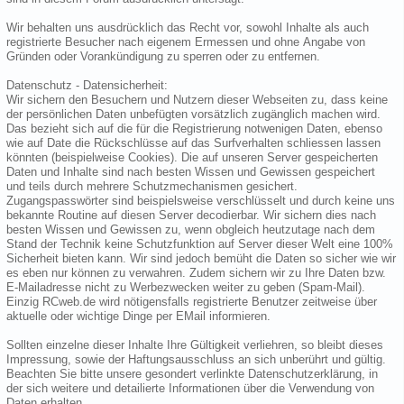
Wir behalten uns ausdrücklich das Recht vor, sowohl Inhalte als auch
registrierte Besucher nach eigenem Ermessen und ohne Angabe von
Gründen oder Vorankündigung zu sperren oder zu entfernen.
Datenschutz - Datensicherheit:
Wir sichern den Besuchern und Nutzern dieser Webseiten zu, dass keine
der persönlichen Daten unbefügten vorsätzlich zugänglich machen wird.
Das bezieht sich auf die für die Registrierung notwenigen Daten, ebenso
wie auf Date die Rückschlüsse auf das Surfverhalten schliessen lassen
könnten (beispielweise Cookies). Die auf unseren Server gespeicherten
Daten und Inhalte sind nach besten Wissen und Gewissen gespeichert
und teils durch mehrere Schutzmechanismen gesichert.
Zugangspasswörter sind beispielsweise verschlüsselt und durch keine uns
bekannte Routine auf diesen Server decodierbar. Wir sichern dies nach
besten Wissen und Gewissen zu, wenn obgleich heutzutage nach dem
Stand der Technik keine Schutzfunktion auf Server dieser Welt eine 100%
Sicherheit bieten kann. Wir sind jedoch bemüht die Daten so sicher wie wir
es eben nur können zu verwahren. Zudem sichern wir zu Ihre Daten bzw.
E-Mailadresse nicht zu Werbezwecken weiter zu geben (Spam-Mail).
Einzig RCweb.de wird nötigensfalls registrierte Benutzer zeitweise über
aktuelle oder wichtige Dinge per EMail informieren.
Sollten einzelne dieser Inhalte Ihre Gültigkeit verliehren, so bleibt dieses
Impressung, sowie der Haftungsausschluss an sich unberührt und gültig.
Beachten Sie bitte unsere gesondert verlinkte Datenschutzerklärung, in
der sich weitere und detailierte Informationen über die Verwendung von
Daten erhalten.