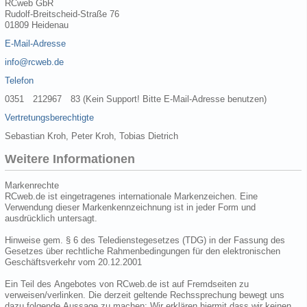
RCweb GbR
Rudolf-Breitscheid-Straße 76
01809 Heidenau
E-Mail-Adresse
info@rcweb.de
Telefon
0351 212967 83 (Kein Support! Bitte E-Mail-Adresse benutzen)
Vertretungsberechtigte
Sebastian Kroh, Peter Kroh, Tobias Dietrich
Weitere Informationen
Markenrechte
RCweb.de ist eingetragenes internationale Markenzeichen. Eine
Verwendung dieser Markenkennzeichnung ist in jeder Form und
ausdrücklich untersagt.
Hinweise gem. § 6 des Teledienstegesetzes (TDG) in der Fassung des
Gesetzes über rechtliche Rahmenbedingungen für den elektronischen
Geschäftsverkehr vom 20.12.2001
Ein Teil des Angebotes von RCweb.de ist auf Fremdseiten zu
verweisen/verlinken. Die derzeit geltende Rechssprechung bewegt uns
dazu folgende Aussage zu machen: Wir erklären hiermit dass wir keinen