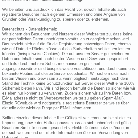
Wir behalten uns ausdrücklich das Recht vor, sowohl Inhalte als auch
registrierte Besucher nach eigenem Ermessen und ohne Angabe von
Gründen oder Vorankündigung zu sperren oder zu entfernen.
Datenschutz - Datensicherheit:
Wir sichern den Besuchern und Nutzern dieser Webseiten zu, dass keine
der persönlichen Daten unbefügten vorsätzlich zugänglich machen wird.
Das bezieht sich auf die für die Registrierung notwenigen Daten, ebenso
wie auf Date die Rückschlüsse auf das Surfverhalten schliessen lassen
könnten (beispielweise Cookies). Die auf unseren Server gespeicherten
Daten und Inhalte sind nach besten Wissen und Gewissen gespeichert
und teils durch mehrere Schutzmechanismen gesichert.
Zugangspasswörter sind beispielsweise verschlüsselt und durch keine uns
bekannte Routine auf diesen Server decodierbar. Wir sichern dies nach
besten Wissen und Gewissen zu, wenn obgleich heutzutage nach dem
Stand der Technik keine Schutzfunktion auf Server dieser Welt eine 100%
Sicherheit bieten kann. Wir sind jedoch bemüht die Daten so sicher wie wir
es eben nur können zu verwahren. Zudem sichern wir zu Ihre Daten bzw.
E-Mailadresse nicht zu Werbezwecken weiter zu geben (Spam-Mail).
Einzig RCweb.de wird nötigensfalls registrierte Benutzer zeitweise über
aktuelle oder wichtige Dinge per EMail informieren.
Sollten einzelne dieser Inhalte Ihre Gültigkeit verliehren, so bleibt dieses
Impressung, sowie der Haftungsausschluss an sich unberührt und gültig.
Beachten Sie bitte unsere gesondert verlinkte Datenschutzerklärung, in
der sich weitere und detailierte Informationen über die Verwendung von
Daten erhalten.