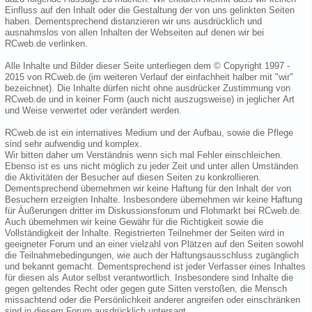
Einfluss auf den Inhalt oder die Gestaltung der von uns gelinkten Seiten
haben. Dementsprechend distanzieren wir uns ausdrücklich und
ausnahmslos von allen Inhalten der Webseiten auf denen wir bei
RCweb.de verlinken.
Alle Inhalte und Bilder dieser Seite unterliegen dem © Copyright 1997 -
2015 von RCweb.de (im weiteren Verlauf der einfachheit halber mit "wir"
bezeichnet). Die Inhalte dürfen nicht ohne ausdrücker Zustimmung von
RCweb.de und in keiner Form (auch nicht auszugsweise) in jeglicher Art
und Weise verwertet oder verändert werden.
RCweb.de ist ein internatives Medium und der Aufbau, sowie die Pflege
sind sehr aufwendig und komplex.
Wir bitten daher um Verständnis wenn sich mal Fehler einschleichen.
Ebenso ist es uns nicht möglich zu jeder Zeit und unter allen Umständen
die Aktivitäten der Besucher auf diesen Seiten zu konkrollieren.
Dementsprechend übernehmen wir keine Haftung für den Inhalt der von
Besuchern erzeigten Inhalte. Insbesondere übernehmen wir keine Haftung
für Äußerungen dritter im Diskussionsforum und Flohmarkt bei RCweb.de.
Auch übernehmen wir keine Gewähr für die Richtigkeit sowie die
Vollständigkeit der Inhalte. Registrierten Teilnehmer der Seiten wird in
geeigneter Forum und an einer vielzahl von Plätzen auf den Seiten sowohl
die Teilnahmebedingungen, wie auch der Haftungsausschluss zugänglich
und bekannt gemacht. Dementsprechend ist jeder Verfasser eines Inhaltes
für diesen als Autor selbst verantwortlich. Insbesondere sind Inhalte die
gegen geltendes Recht oder gegen gute Sitten verstoßen, die Mensch
missachtend oder die Persönlichkeit anderer angreifen oder einschränken
sind in diesem Forum ausdrücklich untersagt.