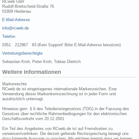
RCweb GbR
Rudolf-Breitscheid-Straße 76
01809 Heidenau
E-Mail-Adresse
info@rcweb.de
Telefon
0351 212967 83 (Kein Support! Bitte E-Mail-Adresse benutzen)
Vertretungsberechtigte
Sebastian Kroh, Peter Kroh, Tobias Dietrich
Weitere Informationen
Markenrechte
RCweb.de ist eingetragenes internationale Markenzeichen. Eine
Verwendung dieser Markenkennzeichnung ist in jeder Form und
ausdrücklich untersagt.
Hinweise gem. § 6 des Teledienstegesetzes (TDG) in der Fassung des
Gesetzes über rechtliche Rahmenbedingungen für den elektronischen
Geschäftsverkehr vom 20.12.2001
Ein Teil des Angebotes von RCweb.de ist auf Fremdseiten zu
verweisen/verlinken. Die derzeit geltende Rechssprechung bewegt uns
dazu folgende Aussage zu machen: Wir erklären hiermit dass wir keinen