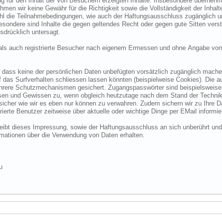
 für den Inhalt der von Besuchern erzeigten Inhalte. Insbesondere übernehme
 wir keine Gewähr für die Richtigkeit sowie die Vollständigkeit der Inhalte.
ohl die Teilnahmebedingungen, wie auch der Haftungsausschluss zugänglich 
nsbesondere sind Inhalte die gegen geltendes Recht oder gegen gute Sitten ve
sdrücklich untersagt.
e als auch registrierte Besucher nach eigenem Ermessen und ohne Angabe von
dass keine der persönlichen Daten unbefügten vorsätzlich zugänglich machen w
das Surfverhalten schliessen lassen könnten (beispielweise Cookies). Die a
hrere Schutzmechanismen gesichert. Zugangspasswörter sind beispielsweise 
ssen und Gewissen zu, wenn obgleich heutzutage nach dem Stand der Technik
 sicher wie wir es eben nur können zu verwahren. Zudem sichern wir zu Ihre
ierte Benutzer zeitweise über aktuelle oder wichtige Dinge per EMail informie
o bleibt dieses Impressung, sowie der Haftungsausschluss an sich unberührt und
formationen über die Verwendung von Daten erhalten.
u