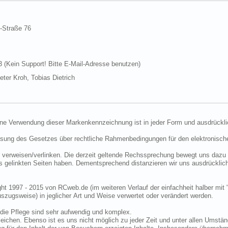
d-Straße 76
Kein Support! Bitte E-Mail-Adresse benutzen)
ter Kroh, Tobias Dietrich
ine Verwendung dieser Markenkennzeichnung ist in jeder Form und ausdrückli
ssung des Gesetzes über rechtliche Rahmenbedingungen für den elektronisc
 verweisen/verlinken. Die derzeit geltende Rechssprechung bewegt uns dazu 
uns gelinkten Seiten haben. Dementsprechend distanzieren wir uns ausdrückli
ght 1997 - 2015 von RCweb.de (im weiteren Verlauf der einfachheit halber mit 
zugsweise) in jeglicher Art und Weise verwertet oder verändert werden.
die Pflege sind sehr aufwendig und komplex.
eichen. Ebenso ist es uns nicht möglich zu jeder Zeit und unter allen Umstän