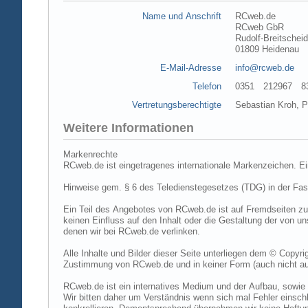
Name und Anschrift
RCweb.de
RCweb GbR
Rudolf-Breitschei
01809 Heidenau
E-Mail-Adresse
info@rcweb.de
Telefon
0351 212967 83 (
Vertretungsberechtigte
Sebastian Kroh, Pe
Weitere Informationen
Markenrechte
RCweb.de ist eingetragenes internationale Markenzeichen. E
Hinweise gem. § 6 des Teledienstegesetzes (TDG) in der Fa
Ein Teil des Angebotes von RCweb.de ist auf Fremdseiten zu
keinen Einfluss auf den Inhalt oder die Gestaltung der von 
denen wir bei RCweb.de verlinken.
Alle Inhalte und Bilder dieser Seite unterliegen dem © Copyri
Zustimmung von RCweb.de und in keiner Form (auch nicht aus
RCweb.de ist ein internatives Medium und der Aufbau, sowie 
Wir bitten daher um Verständnis wenn sich mal Fehler einschl