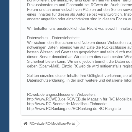
konkrollieren. Dementsprechend übernehmen wir keine Haftung
Diskussionsforum und Flohmarkt bei RCweb.de. Auch übernehmen
Forum und an einer vielzahl von Plätzen auf den Seiten sow
eines Inhaltes für diesen als Autor selbst verantwortlich. I
anderer angreifen oder einschränken sind in diesem Forum au
Wir behalten uns ausdrücklich das Recht vor, sowohl Inhalt
Datenschutz - Datensicherheit:
Wir sichern den Besuchern und Nutzern dieser Webseiten zu, 
notwenigen Daten, ebenso wie auf Date die Rückschlüsse auf 
besten Wissen und Gewissen gespeichert und teils durch me
diesen Server decodierbar. Wir sichern dies nach besten Wi
Sicherheit bieten kann. Wir sind jedoch bemüht die Daten so
geben (Spam-Mail). Einzig RCweb.de wird nötigensfalls registr
Sollten einzelne dieser Inhalte Ihre Gültigkeit verliehren, s
Datenschutzerklärung, in der sich weitere und detailierte In
RCweb.de angeschlossenen Webseiten:
http://www.RCWEB.de RCWEB.de Magazin für R/C Modellba
http://www.RC-Boerse.de Modellbau-Flohmarkt
http://www.RCRanking.net/RCRanking.de RC Rangliste
RCweb.de RC-Modellbau-Portal