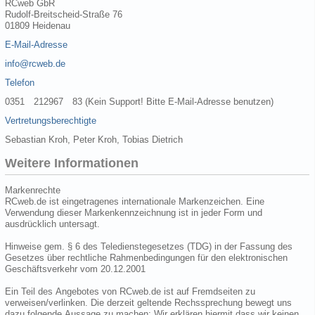
RCweb GbR
Rudolf-Breitscheid-Straße 76
01809 Heidenau
E-Mail-Adresse
info@rcweb.de
Telefon
0351 212967 83 (Kein Support! Bitte E-Mail-Adresse benutzen)
Vertretungsberechtigte
Sebastian Kroh, Peter Kroh, Tobias Dietrich
Weitere Informationen
Markenrechte
RCweb.de ist eingetragenes internationale Markenzeichen. Eine
Verwendung dieser Markenkennzeichnung ist in jeder Form und
ausdrücklich untersagt.
Hinweise gem. § 6 des Teledienstegesetzes (TDG) in der Fassung des
Gesetzes über rechtliche Rahmenbedingungen für den elektronischen
Geschäftsverkehr vom 20.12.2001
Ein Teil des Angebotes von RCweb.de ist auf Fremdseiten zu
verweisen/verlinken. Die derzeit geltende Rechssprechung bewegt uns
dazu folgende Aussage zu machen: Wir erklären hiermit dass wir keinen