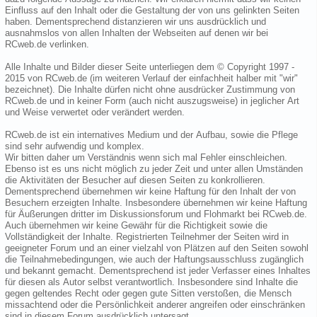
Einfluss auf den Inhalt oder die Gestaltung der von uns gelinkten Seiten
haben. Dementsprechend distanzieren wir uns ausdrücklich und
ausnahmslos von allen Inhalten der Webseiten auf denen wir bei
RCweb.de verlinken.
Alle Inhalte und Bilder dieser Seite unterliegen dem © Copyright 1997 -
2015 von RCweb.de (im weiteren Verlauf der einfachheit halber mit "wir"
bezeichnet). Die Inhalte dürfen nicht ohne ausdrücker Zustimmung von
RCweb.de und in keiner Form (auch nicht auszugsweise) in jeglicher Art
und Weise verwertet oder verändert werden.
RCweb.de ist ein internatives Medium und der Aufbau, sowie die Pflege
sind sehr aufwendig und komplex.
Wir bitten daher um Verständnis wenn sich mal Fehler einschleichen.
Ebenso ist es uns nicht möglich zu jeder Zeit und unter allen Umständen
die Aktivitäten der Besucher auf diesen Seiten zu konkrollieren.
Dementsprechend übernehmen wir keine Haftung für den Inhalt der von
Besuchern erzeigten Inhalte. Insbesondere übernehmen wir keine Haftung
für Äußerungen dritter im Diskussionsforum und Flohmarkt bei RCweb.de.
Auch übernehmen wir keine Gewähr für die Richtigkeit sowie die
Vollständigkeit der Inhalte. Registrierten Teilnehmer der Seiten wird in
geeigneter Forum und an einer vielzahl von Plätzen auf den Seiten sowohl
die Teilnahmebedingungen, wie auch der Haftungsausschluss zugänglich
und bekannt gemacht. Dementsprechend ist jeder Verfasser eines Inhaltes
für diesen als Autor selbst verantwortlich. Insbesondere sind Inhalte die
gegen geltendes Recht oder gegen gute Sitten verstoßen, die Mensch
missachtend oder die Persönlichkeit anderer angreifen oder einschränken
sind in diesem Forum ausdrücklich untersagt.