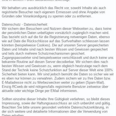
Wir behalten uns ausdrücklich das Recht vor, sowohl Inhalte als auch
registrierte Besucher nach eigenem Ermessen und ohne Angabe von
Gründen oder Vorankündigung zu sperren oder zu entfernen.
Datenschutz - Datensicherheit:
Wir sichern den Besuchern und Nutzern dieser Webseiten zu, dass keine
der persönlichen Daten unbefügten vorsätzlich zugänglich machen wird.
Das bezieht sich auf die für die Registrierung notwenigen Daten, ebenso
wie auf Date die Rückschlüsse auf das Surfverhalten schliessen lassen
könnten (beispielweise Cookies). Die auf unseren Server gespeicherten
Daten und Inhalte sind nach besten Wissen und Gewissen gespeichert
und teils durch mehrere Schutzmechanismen gesichert.
Zugangspasswörter sind beispielsweise verschlüsselt und durch keine uns
bekannte Routine auf diesen Server decodierbar. Wir sichern dies nach
besten Wissen und Gewissen zu, wenn obgleich heutzutage nach dem
Stand der Technik keine Schutzfunktion auf Server dieser Welt eine 100%
Sicherheit bieten kann. Wir sind jedoch bemüht die Daten so sicher wie wir
es eben nur können zu verwahren. Zudem sichern wir zu Ihre Daten bzw.
E-Mailadresse nicht zu Werbezwecken weiter zu geben (Spam-Mail).
Einzig RCweb.de wird nötigensfalls registrierte Benutzer zeitweise über
aktuelle oder wichtige Dinge per EMail informieren.
Sollten einzelne dieser Inhalte Ihre Gültigkeit verliehren, so bleibt dieses
Impressung, sowie der Haftungsausschluss an sich unberührt und gültig.
Beachten Sie bitte unsere gesondert verlinkte Datenschutzerklärung, in
der sich weitere und detailierte Informationen über die Verwendung von
Daten erhalten.