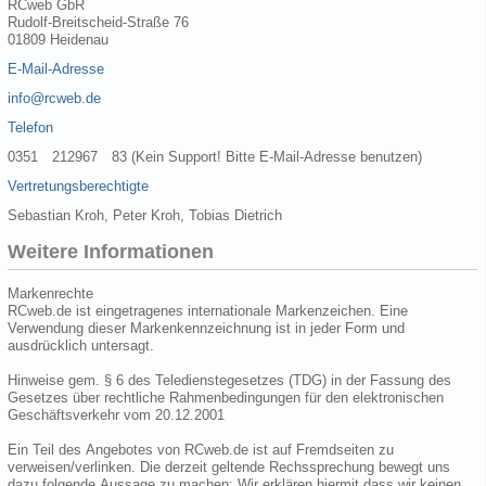
RCweb GbR
Rudolf-Breitscheid-Straße 76
01809 Heidenau
E-Mail-Adresse
info@rcweb.de
Telefon
0351 212967 83 (Kein Support! Bitte E-Mail-Adresse benutzen)
Vertretungsberechtigte
Sebastian Kroh, Peter Kroh, Tobias Dietrich
Weitere Informationen
Markenrechte
RCweb.de ist eingetragenes internationale Markenzeichen. Eine
Verwendung dieser Markenkennzeichnung ist in jeder Form und
ausdrücklich untersagt.
Hinweise gem. § 6 des Teledienstegesetzes (TDG) in der Fassung des
Gesetzes über rechtliche Rahmenbedingungen für den elektronischen
Geschäftsverkehr vom 20.12.2001
Ein Teil des Angebotes von RCweb.de ist auf Fremdseiten zu
verweisen/verlinken. Die derzeit geltende Rechssprechung bewegt uns
dazu folgende Aussage zu machen: Wir erklären hiermit dass wir keinen