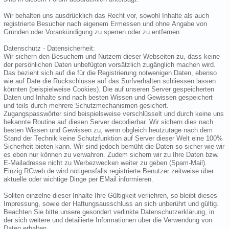
Wir behalten uns ausdrücklich das Recht vor, sowohl Inhalte als auch
registrierte Besucher nach eigenem Ermessen und ohne Angabe von
Gründen oder Vorankündigung zu sperren oder zu entfernen.
Datenschutz - Datensicherheit:
Wir sichern den Besuchern und Nutzern dieser Webseiten zu, dass keine
der persönlichen Daten unbefügten vorsätzlich zugänglich machen wird.
Das bezieht sich auf die für die Registrierung notwenigen Daten, ebenso
wie auf Date die Rückschlüsse auf das Surfverhalten schliessen lassen
könnten (beispielweise Cookies). Die auf unseren Server gespeicherten
Daten und Inhalte sind nach besten Wissen und Gewissen gespeichert
und teils durch mehrere Schutzmechanismen gesichert.
Zugangspasswörter sind beispielsweise verschlüsselt und durch keine uns
bekannte Routine auf diesen Server decodierbar. Wir sichern dies nach
besten Wissen und Gewissen zu, wenn obgleich heutzutage nach dem
Stand der Technik keine Schutzfunktion auf Server dieser Welt eine 100%
Sicherheit bieten kann. Wir sind jedoch bemüht die Daten so sicher wie wir
es eben nur können zu verwahren. Zudem sichern wir zu Ihre Daten bzw.
E-Mailadresse nicht zu Werbezwecken weiter zu geben (Spam-Mail).
Einzig RCweb.de wird nötigensfalls registrierte Benutzer zeitweise über
aktuelle oder wichtige Dinge per EMail informieren.
Sollten einzelne dieser Inhalte Ihre Gültigkeit verliehren, so bleibt dieses
Impressung, sowie der Haftungsausschluss an sich unberührt und gültig.
Beachten Sie bitte unsere gesondert verlinkte Datenschutzerklärung, in
der sich weitere und detailierte Informationen über die Verwendung von
Daten erhalten.