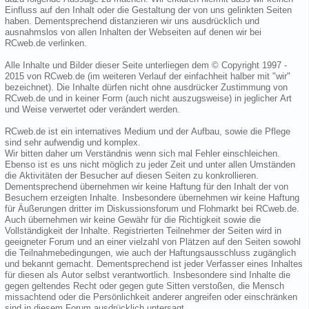
Einfluss auf den Inhalt oder die Gestaltung der von uns gelinkten Seiten
haben. Dementsprechend distanzieren wir uns ausdrücklich und
ausnahmslos von allen Inhalten der Webseiten auf denen wir bei
RCweb.de verlinken.
Alle Inhalte und Bilder dieser Seite unterliegen dem © Copyright 1997 -
2015 von RCweb.de (im weiteren Verlauf der einfachheit halber mit "wir"
bezeichnet). Die Inhalte dürfen nicht ohne ausdrücker Zustimmung von
RCweb.de und in keiner Form (auch nicht auszugsweise) in jeglicher Art
und Weise verwertet oder verändert werden.
RCweb.de ist ein internatives Medium und der Aufbau, sowie die Pflege
sind sehr aufwendig und komplex.
Wir bitten daher um Verständnis wenn sich mal Fehler einschleichen.
Ebenso ist es uns nicht möglich zu jeder Zeit und unter allen Umständen
die Aktivitäten der Besucher auf diesen Seiten zu konkrollieren.
Dementsprechend übernehmen wir keine Haftung für den Inhalt der von
Besuchern erzeigten Inhalte. Insbesondere übernehmen wir keine Haftung
für Äußerungen dritter im Diskussionsforum und Flohmarkt bei RCweb.de.
Auch übernehmen wir keine Gewähr für die Richtigkeit sowie die
Vollständigkeit der Inhalte. Registrierten Teilnehmer der Seiten wird in
geeigneter Forum und an einer vielzahl von Plätzen auf den Seiten sowohl
die Teilnahmebedingungen, wie auch der Haftungsausschluss zugänglich
und bekannt gemacht. Dementsprechend ist jeder Verfasser eines Inhaltes
für diesen als Autor selbst verantwortlich. Insbesondere sind Inhalte die
gegen geltendes Recht oder gegen gute Sitten verstoßen, die Mensch
missachtend oder die Persönlichkeit anderer angreifen oder einschränken
sind in diesem Forum ausdrücklich untersagt.