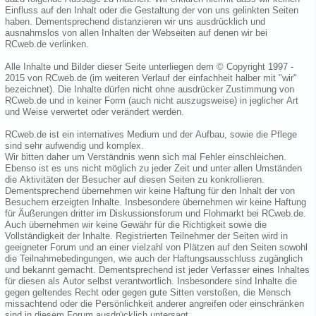
Einfluss auf den Inhalt oder die Gestaltung der von uns gelinkten Seiten
haben. Dementsprechend distanzieren wir uns ausdrücklich und
ausnahmslos von allen Inhalten der Webseiten auf denen wir bei
RCweb.de verlinken.
Alle Inhalte und Bilder dieser Seite unterliegen dem © Copyright 1997 -
2015 von RCweb.de (im weiteren Verlauf der einfachheit halber mit "wir"
bezeichnet). Die Inhalte dürfen nicht ohne ausdrücker Zustimmung von
RCweb.de und in keiner Form (auch nicht auszugsweise) in jeglicher Art
und Weise verwertet oder verändert werden.
RCweb.de ist ein internatives Medium und der Aufbau, sowie die Pflege
sind sehr aufwendig und komplex.
Wir bitten daher um Verständnis wenn sich mal Fehler einschleichen.
Ebenso ist es uns nicht möglich zu jeder Zeit und unter allen Umständen
die Aktivitäten der Besucher auf diesen Seiten zu konkrollieren.
Dementsprechend übernehmen wir keine Haftung für den Inhalt der von
Besuchern erzeigten Inhalte. Insbesondere übernehmen wir keine Haftung
für Äußerungen dritter im Diskussionsforum und Flohmarkt bei RCweb.de.
Auch übernehmen wir keine Gewähr für die Richtigkeit sowie die
Vollständigkeit der Inhalte. Registrierten Teilnehmer der Seiten wird in
geeigneter Forum und an einer vielzahl von Plätzen auf den Seiten sowohl
die Teilnahmebedingungen, wie auch der Haftungsausschluss zugänglich
und bekannt gemacht. Dementsprechend ist jeder Verfasser eines Inhaltes
für diesen als Autor selbst verantwortlich. Insbesondere sind Inhalte die
gegen geltendes Recht oder gegen gute Sitten verstoßen, die Mensch
missachtend oder die Persönlichkeit anderer angreifen oder einschränken
sind in diesem Forum ausdrücklich untersagt.