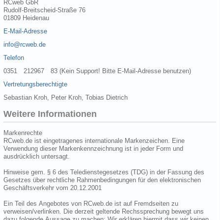
RCweb GbR
Rudolf-Breitscheid-Straße 76
01809 Heidenau
E-Mail-Adresse
info@rcweb.de
Telefon
0351 212967 83 (Kein Support! Bitte E-Mail-Adresse benutzen)
Vertretungsberechtigte
Sebastian Kroh, Peter Kroh, Tobias Dietrich
Weitere Informationen
Markenrechte
RCweb.de ist eingetragenes internationale Markenzeichen. Eine
Verwendung dieser Markenkennzeichnung ist in jeder Form und
ausdrücklich untersagt.
Hinweise gem. § 6 des Teledienstegesetzes (TDG) in der Fassung des
Gesetzes über rechtliche Rahmenbedingungen für den elektronischen
Geschäftsverkehr vom 20.12.2001
Ein Teil des Angebotes von RCweb.de ist auf Fremdseiten zu
verweisen/verlinken. Die derzeit geltende Rechssprechung bewegt uns
dazu folgende Aussage zu machen: Wir erklären hiermit dass wir keinen