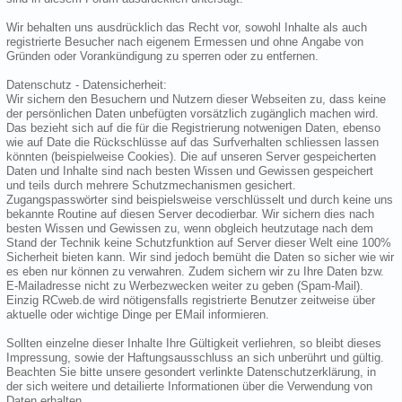
Wir behalten uns ausdrücklich das Recht vor, sowohl Inhalte als auch
registrierte Besucher nach eigenem Ermessen und ohne Angabe von
Gründen oder Vorankündigung zu sperren oder zu entfernen.
Datenschutz - Datensicherheit:
Wir sichern den Besuchern und Nutzern dieser Webseiten zu, dass keine
der persönlichen Daten unbefügten vorsätzlich zugänglich machen wird.
Das bezieht sich auf die für die Registrierung notwenigen Daten, ebenso
wie auf Date die Rückschlüsse auf das Surfverhalten schliessen lassen
könnten (beispielweise Cookies). Die auf unseren Server gespeicherten
Daten und Inhalte sind nach besten Wissen und Gewissen gespeichert
und teils durch mehrere Schutzmechanismen gesichert.
Zugangspasswörter sind beispielsweise verschlüsselt und durch keine uns
bekannte Routine auf diesen Server decodierbar. Wir sichern dies nach
besten Wissen und Gewissen zu, wenn obgleich heutzutage nach dem
Stand der Technik keine Schutzfunktion auf Server dieser Welt eine 100%
Sicherheit bieten kann. Wir sind jedoch bemüht die Daten so sicher wie wir
es eben nur können zu verwahren. Zudem sichern wir zu Ihre Daten bzw.
E-Mailadresse nicht zu Werbezwecken weiter zu geben (Spam-Mail).
Einzig RCweb.de wird nötigensfalls registrierte Benutzer zeitweise über
aktuelle oder wichtige Dinge per EMail informieren.
Sollten einzelne dieser Inhalte Ihre Gültigkeit verliehren, so bleibt dieses
Impressung, sowie der Haftungsausschluss an sich unberührt und gültig.
Beachten Sie bitte unsere gesondert verlinkte Datenschutzerklärung, in
der sich weitere und detailierte Informationen über die Verwendung von
Daten erhalten.