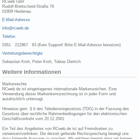
RCweb GbR
Rudolf-Breitscheid-Straße 76
01809 Heidenau
E-Mail-Adresse
info@rcweb.de
Telefon
0351 212967 83 (Kein Support! Bitte E-Mail-Adresse benutzen)
Vertretungsberechtigte
Sebastian Kroh, Peter Kroh, Tobias Dietrich
Weitere Informationen
Markenrechte
RCweb.de ist eingetragenes internationale Markenzeichen. Eine
Verwendung dieser Markenkennzeichnung ist in jeder Form und
ausdrücklich untersagt.
Hinweise gem. § 6 des Teledienstegesetzes (TDG) in der Fassung des
Gesetzes über rechtliche Rahmenbedingungen für den elektronischen
Geschäftsverkehr vom 20.12.2001
Ein Teil des Angebotes von RCweb.de ist auf Fremdseiten zu
verweisen/verlinken. Die derzeit geltende Rechssprechung bewegt uns
dazu folgende Aussage zu machen: Wir erklären hiermit dass wir keinen