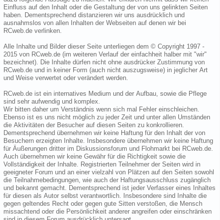
Einfluss auf den Inhalt oder die Gestaltung der von uns gelinkten Seiten
haben. Dementsprechend distanzieren wir uns ausdrücklich und
ausnahmslos von allen Inhalten der Webseiten auf denen wir bei
RCweb.de verlinken.
Alle Inhalte und Bilder dieser Seite unterliegen dem © Copyright 1997 -
2015 von RCweb.de (im weiteren Verlauf der einfachheit halber mit "wir"
bezeichnet). Die Inhalte dürfen nicht ohne ausdrücker Zustimmung von
RCweb.de und in keiner Form (auch nicht auszugsweise) in jeglicher Art
und Weise verwertet oder verändert werden.
RCweb.de ist ein internatives Medium und der Aufbau, sowie die Pflege
sind sehr aufwendig und komplex.
Wir bitten daher um Verständnis wenn sich mal Fehler einschleichen.
Ebenso ist es uns nicht möglich zu jeder Zeit und unter allen Umständen
die Aktivitäten der Besucher auf diesen Seiten zu konkrollieren.
Dementsprechend übernehmen wir keine Haftung für den Inhalt der von
Besuchern erzeigten Inhalte. Insbesondere übernehmen wir keine Haftung
für Äußerungen dritter im Diskussionsforum und Flohmarkt bei RCweb.de.
Auch übernehmen wir keine Gewähr für die Richtigkeit sowie die
Vollständigkeit der Inhalte. Registrierten Teilnehmer der Seiten wird in
geeigneter Forum und an einer vielzahl von Plätzen auf den Seiten sowohl
die Teilnahmebedingungen, wie auch der Haftungsausschluss zugänglich
und bekannt gemacht. Dementsprechend ist jeder Verfasser eines Inhaltes
für diesen als Autor selbst verantwortlich. Insbesondere sind Inhalte die
gegen geltendes Recht oder gegen gute Sitten verstoßen, die Mensch
missachtend oder die Persönlichkeit anderer angreifen oder einschränken
sind in diesem Forum ausdrücklich untersagt.