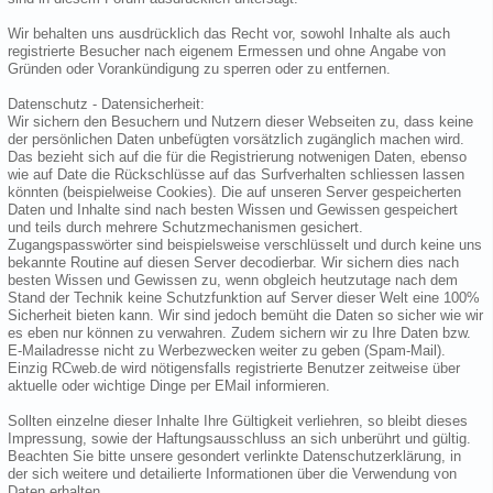
Wir behalten uns ausdrücklich das Recht vor, sowohl Inhalte als auch
registrierte Besucher nach eigenem Ermessen und ohne Angabe von
Gründen oder Vorankündigung zu sperren oder zu entfernen.
Datenschutz - Datensicherheit:
Wir sichern den Besuchern und Nutzern dieser Webseiten zu, dass keine
der persönlichen Daten unbefügten vorsätzlich zugänglich machen wird.
Das bezieht sich auf die für die Registrierung notwenigen Daten, ebenso
wie auf Date die Rückschlüsse auf das Surfverhalten schliessen lassen
könnten (beispielweise Cookies). Die auf unseren Server gespeicherten
Daten und Inhalte sind nach besten Wissen und Gewissen gespeichert
und teils durch mehrere Schutzmechanismen gesichert.
Zugangspasswörter sind beispielsweise verschlüsselt und durch keine uns
bekannte Routine auf diesen Server decodierbar. Wir sichern dies nach
besten Wissen und Gewissen zu, wenn obgleich heutzutage nach dem
Stand der Technik keine Schutzfunktion auf Server dieser Welt eine 100%
Sicherheit bieten kann. Wir sind jedoch bemüht die Daten so sicher wie wir
es eben nur können zu verwahren. Zudem sichern wir zu Ihre Daten bzw.
E-Mailadresse nicht zu Werbezwecken weiter zu geben (Spam-Mail).
Einzig RCweb.de wird nötigensfalls registrierte Benutzer zeitweise über
aktuelle oder wichtige Dinge per EMail informieren.
Sollten einzelne dieser Inhalte Ihre Gültigkeit verliehren, so bleibt dieses
Impressung, sowie der Haftungsausschluss an sich unberührt und gültig.
Beachten Sie bitte unsere gesondert verlinkte Datenschutzerklärung, in
der sich weitere und detailierte Informationen über die Verwendung von
Daten erhalten.