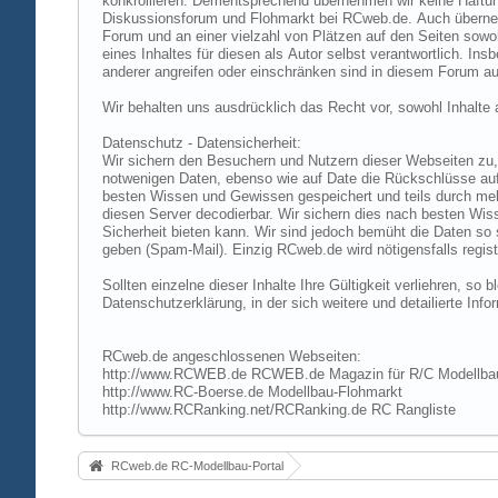
konkrollieren. Dementsprechend übernehmen wir keine Haftung
Diskussionsforum und Flohmarkt bei RCweb.de. Auch übernehmen
Forum und an einer vielzahl von Plätzen auf den Seiten sow
eines Inhaltes für diesen als Autor selbst verantwortlich. I
anderer angreifen oder einschränken sind in diesem Forum au
Wir behalten uns ausdrücklich das Recht vor, sowohl Inhalt
Datenschutz - Datensicherheit:
Wir sichern den Besuchern und Nutzern dieser Webseiten zu, 
notwenigen Daten, ebenso wie auf Date die Rückschlüsse auf 
besten Wissen und Gewissen gespeichert und teils durch me
diesen Server decodierbar. Wir sichern dies nach besten Wi
Sicherheit bieten kann. Wir sind jedoch bemüht die Daten so
geben (Spam-Mail). Einzig RCweb.de wird nötigensfalls registr
Sollten einzelne dieser Inhalte Ihre Gültigkeit verliehren, s
Datenschutzerklärung, in der sich weitere und detailierte In
RCweb.de angeschlossenen Webseiten:
http://www.RCWEB.de RCWEB.de Magazin für R/C Modellba
http://www.RC-Boerse.de Modellbau-Flohmarkt
http://www.RCRanking.net/RCRanking.de RC Rangliste
RCweb.de RC-Modellbau-Portal