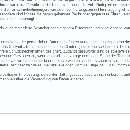
 für den Inhalt der von Besuchern erzeigten Inhalte. Insbesondere übernehme
 wir keine Gewähr für die Richtigkeit sowie die Vollständigkeit der Inhalte.
ohl die Teilnahmebedingungen, wie auch der Haftungsausschluss zugänglich 
nsbesondere sind Inhalte die gegen geltendes Recht oder gegen gute Sitten ve
sdrücklich untersagt.
e als auch registrierte Besucher nach eigenem Ermessen und ohne Angabe von
dass keine der persönlichen Daten unbefügten vorsätzlich zugänglich machen w
das Surfverhalten schliessen lassen könnten (beispielweise Cookies). Die a
hrere Schutzmechanismen gesichert. Zugangspasswörter sind beispielsweise 
ssen und Gewissen zu, wenn obgleich heutzutage nach dem Stand der Technik
 sicher wie wir es eben nur können zu verwahren. Zudem sichern wir zu Ihre
ierte Benutzer zeitweise über aktuelle oder wichtige Dinge per EMail informie
o bleibt dieses Impressung, sowie der Haftungsausschluss an sich unberührt und
formationen über die Verwendung von Daten erhalten.
u