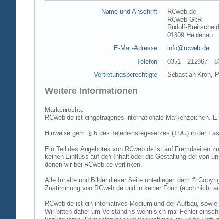
Name und Anschrift
RCweb.de
RCweb GbR
Rudolf-Breitschei
01809 Heidenau
E-Mail-Adresse
info@rcweb.de
Telefon
0351 212967 83 (
Vertretungsberechtigte
Sebastian Kroh, Pe
Weitere Informationen
Markenrechte
RCweb.de ist eingetragenes internationale Markenzeichen. E
Hinweise gem. § 6 des Teledienstegesetzes (TDG) in der Fa
Ein Teil des Angebotes von RCweb.de ist auf Fremdseiten zu
keinen Einfluss auf den Inhalt oder die Gestaltung der von 
denen wir bei RCweb.de verlinken.
Alle Inhalte und Bilder dieser Seite unterliegen dem © Copyri
Zustimmung von RCweb.de und in keiner Form (auch nicht aus
RCweb.de ist ein internatives Medium und der Aufbau, sowie 
Wir bitten daher um Verständnis wenn sich mal Fehler einschl