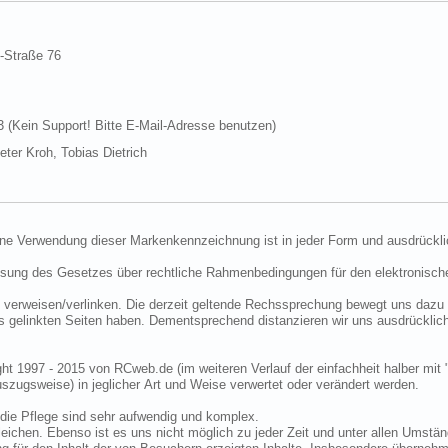
d-Straße 76
Kein Support! Bitte E-Mail-Adresse benutzen)
ter Kroh, Tobias Dietrich
ine Verwendung dieser Markenkennzeichnung ist in jeder Form und ausdrückli
ssung des Gesetzes über rechtliche Rahmenbedingungen für den elektronisc
 verweisen/verlinken. Die derzeit geltende Rechssprechung bewegt uns dazu 
uns gelinkten Seiten haben. Dementsprechend distanzieren wir uns ausdrückli
ght 1997 - 2015 von RCweb.de (im weiteren Verlauf der einfachheit halber mit 
zugsweise) in jeglicher Art und Weise verwertet oder verändert werden.
die Pflege sind sehr aufwendig und komplex.
eichen. Ebenso ist es uns nicht möglich zu jeder Zeit und unter allen Umstän