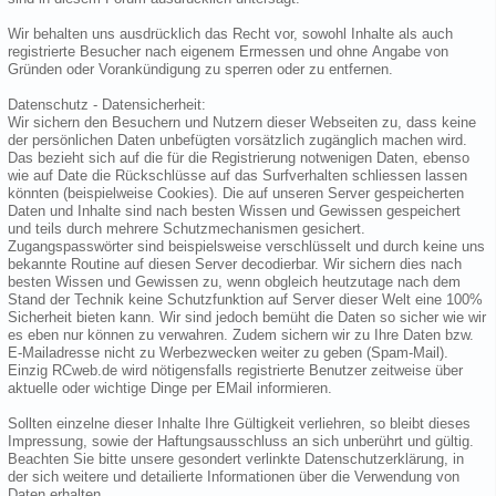
Wir behalten uns ausdrücklich das Recht vor, sowohl Inhalte als auch
registrierte Besucher nach eigenem Ermessen und ohne Angabe von
Gründen oder Vorankündigung zu sperren oder zu entfernen.
Datenschutz - Datensicherheit:
Wir sichern den Besuchern und Nutzern dieser Webseiten zu, dass keine
der persönlichen Daten unbefügten vorsätzlich zugänglich machen wird.
Das bezieht sich auf die für die Registrierung notwenigen Daten, ebenso
wie auf Date die Rückschlüsse auf das Surfverhalten schliessen lassen
könnten (beispielweise Cookies). Die auf unseren Server gespeicherten
Daten und Inhalte sind nach besten Wissen und Gewissen gespeichert
und teils durch mehrere Schutzmechanismen gesichert.
Zugangspasswörter sind beispielsweise verschlüsselt und durch keine uns
bekannte Routine auf diesen Server decodierbar. Wir sichern dies nach
besten Wissen und Gewissen zu, wenn obgleich heutzutage nach dem
Stand der Technik keine Schutzfunktion auf Server dieser Welt eine 100%
Sicherheit bieten kann. Wir sind jedoch bemüht die Daten so sicher wie wir
es eben nur können zu verwahren. Zudem sichern wir zu Ihre Daten bzw.
E-Mailadresse nicht zu Werbezwecken weiter zu geben (Spam-Mail).
Einzig RCweb.de wird nötigensfalls registrierte Benutzer zeitweise über
aktuelle oder wichtige Dinge per EMail informieren.
Sollten einzelne dieser Inhalte Ihre Gültigkeit verliehren, so bleibt dieses
Impressung, sowie der Haftungsausschluss an sich unberührt und gültig.
Beachten Sie bitte unsere gesondert verlinkte Datenschutzerklärung, in
der sich weitere und detailierte Informationen über die Verwendung von
Daten erhalten.