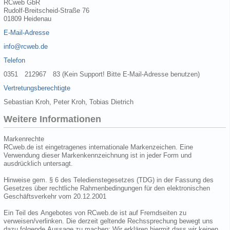
RCweb GbR
Rudolf-Breitscheid-Straße 76
01809 Heidenau
E-Mail-Adresse
info@rcweb.de
Telefon
0351 212967 83 (Kein Support! Bitte E-Mail-Adresse benutzen)
Vertretungsberechtigte
Sebastian Kroh, Peter Kroh, Tobias Dietrich
Weitere Informationen
Markenrechte
RCweb.de ist eingetragenes internationale Markenzeichen. Eine
Verwendung dieser Markenkennzeichnung ist in jeder Form und
ausdrücklich untersagt.
Hinweise gem. § 6 des Teledienstegesetzes (TDG) in der Fassung des
Gesetzes über rechtliche Rahmenbedingungen für den elektronischen
Geschäftsverkehr vom 20.12.2001
Ein Teil des Angebotes von RCweb.de ist auf Fremdseiten zu
verweisen/verlinken. Die derzeit geltende Rechssprechung bewegt uns
dazu folgende Aussage zu machen: Wir erklären hiermit dass wir keinen