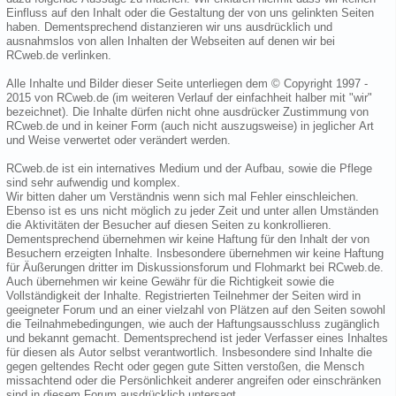
Einfluss auf den Inhalt oder die Gestaltung der von uns gelinkten Seiten
haben. Dementsprechend distanzieren wir uns ausdrücklich und
ausnahmslos von allen Inhalten der Webseiten auf denen wir bei
RCweb.de verlinken.
Alle Inhalte und Bilder dieser Seite unterliegen dem © Copyright 1997 -
2015 von RCweb.de (im weiteren Verlauf der einfachheit halber mit "wir"
bezeichnet). Die Inhalte dürfen nicht ohne ausdrücker Zustimmung von
RCweb.de und in keiner Form (auch nicht auszugsweise) in jeglicher Art
und Weise verwertet oder verändert werden.
RCweb.de ist ein internatives Medium und der Aufbau, sowie die Pflege
sind sehr aufwendig und komplex.
Wir bitten daher um Verständnis wenn sich mal Fehler einschleichen.
Ebenso ist es uns nicht möglich zu jeder Zeit und unter allen Umständen
die Aktivitäten der Besucher auf diesen Seiten zu konkrollieren.
Dementsprechend übernehmen wir keine Haftung für den Inhalt der von
Besuchern erzeigten Inhalte. Insbesondere übernehmen wir keine Haftung
für Äußerungen dritter im Diskussionsforum und Flohmarkt bei RCweb.de.
Auch übernehmen wir keine Gewähr für die Richtigkeit sowie die
Vollständigkeit der Inhalte. Registrierten Teilnehmer der Seiten wird in
geeigneter Forum und an einer vielzahl von Plätzen auf den Seiten sowohl
die Teilnahmebedingungen, wie auch der Haftungsausschluss zugänglich
und bekannt gemacht. Dementsprechend ist jeder Verfasser eines Inhaltes
für diesen als Autor selbst verantwortlich. Insbesondere sind Inhalte die
gegen geltendes Recht oder gegen gute Sitten verstoßen, die Mensch
missachtend oder die Persönlichkeit anderer angreifen oder einschränken
sind in diesem Forum ausdrücklich untersagt.