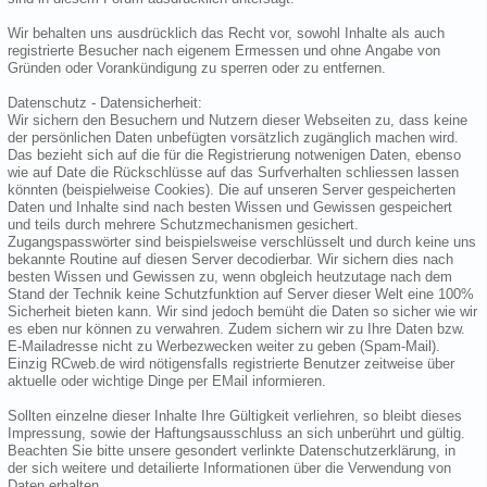
Wir behalten uns ausdrücklich das Recht vor, sowohl Inhalte als auch
registrierte Besucher nach eigenem Ermessen und ohne Angabe von
Gründen oder Vorankündigung zu sperren oder zu entfernen.
Datenschutz - Datensicherheit:
Wir sichern den Besuchern und Nutzern dieser Webseiten zu, dass keine
der persönlichen Daten unbefügten vorsätzlich zugänglich machen wird.
Das bezieht sich auf die für die Registrierung notwenigen Daten, ebenso
wie auf Date die Rückschlüsse auf das Surfverhalten schliessen lassen
könnten (beispielweise Cookies). Die auf unseren Server gespeicherten
Daten und Inhalte sind nach besten Wissen und Gewissen gespeichert
und teils durch mehrere Schutzmechanismen gesichert.
Zugangspasswörter sind beispielsweise verschlüsselt und durch keine uns
bekannte Routine auf diesen Server decodierbar. Wir sichern dies nach
besten Wissen und Gewissen zu, wenn obgleich heutzutage nach dem
Stand der Technik keine Schutzfunktion auf Server dieser Welt eine 100%
Sicherheit bieten kann. Wir sind jedoch bemüht die Daten so sicher wie wir
es eben nur können zu verwahren. Zudem sichern wir zu Ihre Daten bzw.
E-Mailadresse nicht zu Werbezwecken weiter zu geben (Spam-Mail).
Einzig RCweb.de wird nötigensfalls registrierte Benutzer zeitweise über
aktuelle oder wichtige Dinge per EMail informieren.
Sollten einzelne dieser Inhalte Ihre Gültigkeit verliehren, so bleibt dieses
Impressung, sowie der Haftungsausschluss an sich unberührt und gültig.
Beachten Sie bitte unsere gesondert verlinkte Datenschutzerklärung, in
der sich weitere und detailierte Informationen über die Verwendung von
Daten erhalten.