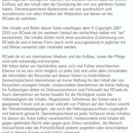
Einfluss auf den Inhalt oder die Gestaltung der von uns gelinkten Seiten
haben. Dementsprechend distanzieren wir uns ausdrücklich und
ausnahmslos von allen Inhalten der Webseiten auf denen wir bei
RCweb.de verlinken.
Alle Inhalte und Bilder dieser Seite unterliegen dem © Copyright 1997 -
2015 von RCweb.de (im weiteren Verlauf der einfachheit halber mit "wir"
bezeichnet). Die Inhalte dürfen nicht ohne ausdrücker Zustimmung von
RCweb.de und in keiner Form (auch nicht auszugsweise) in jeglicher Art
und Weise verwertet oder verändert werden.
RCweb.de ist ein internatives Medium und der Aufbau, sowie die Pflege
sind sehr aufwendig und komplex.
Wir bitten daher um Verständnis wenn sich mal Fehler einschleichen.
Ebenso ist es uns nicht möglich zu jeder Zeit und unter allen Umständen
die Aktivitäten der Besucher auf diesen Seiten zu konkrollieren.
Dementsprechend übernehmen wir keine Haftung für den Inhalt der von
Besuchern erzeigten Inhalte. Insbesondere übernehmen wir keine Haftung
für Äußerungen dritter im Diskussionsforum und Flohmarkt bei RCweb.de.
Auch übernehmen wir keine Gewähr für die Richtigkeit sowie die
Vollständigkeit der Inhalte. Registrierten Teilnehmer der Seiten wird in
geeigneter Forum und an einer vielzahl von Plätzen auf den Seiten sowohl
die Teilnahmebedingungen, wie auch der Haftungsausschluss zugänglich
und bekannt gemacht. Dementsprechend ist jeder Verfasser eines Inhaltes
für diesen als Autor selbst verantwortlich. Insbesondere sind Inhalte die
gegen geltendes Recht oder gegen gute Sitten verstoßen, die Mensch
missachtend oder die Persönlichkeit anderer angreifen oder einschränken
sind in diesem Forum ausdrücklich untersagt.