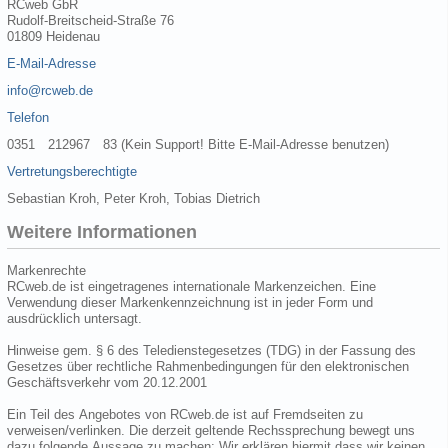
RCweb GbR
Rudolf-Breitscheid-Straße 76
01809 Heidenau
E-Mail-Adresse
info@rcweb.de
Telefon
0351 212967 83 (Kein Support! Bitte E-Mail-Adresse benutzen)
Vertretungsberechtigte
Sebastian Kroh, Peter Kroh, Tobias Dietrich
Weitere Informationen
Markenrechte
RCweb.de ist eingetragenes internationale Markenzeichen. Eine
Verwendung dieser Markenkennzeichnung ist in jeder Form und
ausdrücklich untersagt.
Hinweise gem. § 6 des Teledienstegesetzes (TDG) in der Fassung des
Gesetzes über rechtliche Rahmenbedingungen für den elektronischen
Geschäftsverkehr vom 20.12.2001
Ein Teil des Angebotes von RCweb.de ist auf Fremdseiten zu
verweisen/verlinken. Die derzeit geltende Rechssprechung bewegt uns
dazu folgende Aussage zu machen: Wir erklären hiermit dass wir keinen