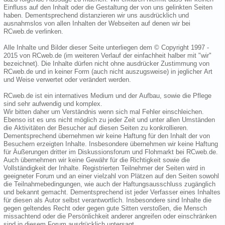
Einfluss auf den Inhalt oder die Gestaltung der von uns gelinkten Seiten
haben. Dementsprechend distanzieren wir uns ausdrücklich und
ausnahmslos von allen Inhalten der Webseiten auf denen wir bei
RCweb.de verlinken.
Alle Inhalte und Bilder dieser Seite unterliegen dem © Copyright 1997 -
2015 von RCweb.de (im weiteren Verlauf der einfachheit halber mit "wir"
bezeichnet). Die Inhalte dürfen nicht ohne ausdrücker Zustimmung von
RCweb.de und in keiner Form (auch nicht auszugsweise) in jeglicher Art
und Weise verwertet oder verändert werden.
RCweb.de ist ein internatives Medium und der Aufbau, sowie die Pflege
sind sehr aufwendig und komplex.
Wir bitten daher um Verständnis wenn sich mal Fehler einschleichen.
Ebenso ist es uns nicht möglich zu jeder Zeit und unter allen Umständen
die Aktivitäten der Besucher auf diesen Seiten zu konkrollieren.
Dementsprechend übernehmen wir keine Haftung für den Inhalt der von
Besuchern erzeigten Inhalte. Insbesondere übernehmen wir keine Haftung
für Äußerungen dritter im Diskussionsforum und Flohmarkt bei RCweb.de.
Auch übernehmen wir keine Gewähr für die Richtigkeit sowie die
Vollständigkeit der Inhalte. Registrierten Teilnehmer der Seiten wird in
geeigneter Forum und an einer vielzahl von Plätzen auf den Seiten sowohl
die Teilnahmebedingungen, wie auch der Haftungsausschluss zugänglich
und bekannt gemacht. Dementsprechend ist jeder Verfasser eines Inhaltes
für diesen als Autor selbst verantwortlich. Insbesondere sind Inhalte die
gegen geltendes Recht oder gegen gute Sitten verstoßen, die Mensch
missachtend oder die Persönlichkeit anderer angreifen oder einschränken
sind in diesem Forum ausdrücklich untersagt.