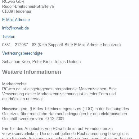
RCweb GbR
Rudolf-Breitscheid-Straße 76
01809 Heidenau
E-Mail-Adresse
info@rcweb.de
Telefon
0351 212967 83 (Kein Support! Bitte E-Mail-Adresse benutzen)
Vertretungsberechtigte
Sebastian Kroh, Peter Kroh, Tobias Dietrich
Weitere Informationen
Markenrechte
RCweb.de ist eingetragenes internationale Markenzeichen. Eine
Verwendung dieser Markenkennzeichnung ist in jeder Form und
ausdrücklich untersagt.
Hinweise gem. § 6 des Teledienstegesetzes (TDG) in der Fassung des
Gesetzes über rechtliche Rahmenbedingungen für den elektronischen
Geschäftsverkehr vom 20.12.2001
Ein Teil des Angebotes von RCweb.de ist auf Fremdseiten zu
verweisen/verlinken. Die derzeit geltende Rechssprechung bewegt uns
dazu folgende Aussage zu machen: Wir erklären hiermit dass wir keinen