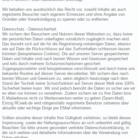
Wir behalten uns ausdrücklich das Recht vor, sowohl Inhalte als auch
registrierte Besucher nach eigenem Ermessen und ohne Angabe von
Gründen oder Vorankündigung zu sperren oder zu entfernen.
Datenschutz - Datensicherheit:
Wir sichern den Besuchern und Nutzern dieser Webseiten zu, dass keine
der persönlichen Daten unbefügten vorsätzlich zugänglich machen wird.
Das bezieht sich auf die für die Registrierung notwenigen Daten, ebenso
wie auf Date die Rückschlüsse auf das Surfverhalten schliessen lassen
könnten (beispielweise Cookies). Die auf unseren Server gespeicherten
Daten und Inhalte sind nach besten Wissen und Gewissen gespeichert
und teils durch mehrere Schutzmechanismen gesichert.
Zugangspasswörter sind beispielsweise verschlüsselt und durch keine uns
bekannte Routine auf diesen Server decodierbar. Wir sichern dies nach
besten Wissen und Gewissen zu, wenn obgleich heutzutage nach dem
Stand der Technik keine Schutzfunktion auf Server dieser Welt eine 100%
Sicherheit bieten kann. Wir sind jedoch bemüht die Daten so sicher wie wir
es eben nur können zu verwahren. Zudem sichern wir zu Ihre Daten bzw.
E-Mailadresse nicht zu Werbezwecken weiter zu geben (Spam-Mail).
Einzig RCweb.de wird nötigensfalls registrierte Benutzer zeitweise über
aktuelle oder wichtige Dinge per EMail informieren.
Sollten einzelne dieser Inhalte Ihre Gültigkeit verliehren, so bleibt dieses
Impressung, sowie der Haftungsausschluss an sich unberührt und gültig.
Beachten Sie bitte unsere gesondert verlinkte Datenschutzerklärung, in
der sich weitere und detailierte Informationen über die Verwendung von
Daten erhalten.