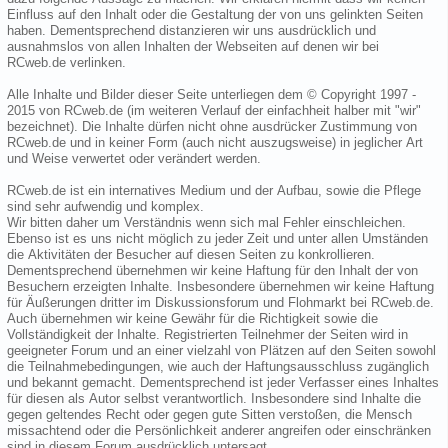
Einfluss auf den Inhalt oder die Gestaltung der von uns gelinkten Seiten
haben. Dementsprechend distanzieren wir uns ausdrücklich und
ausnahmslos von allen Inhalten der Webseiten auf denen wir bei
RCweb.de verlinken.
Alle Inhalte und Bilder dieser Seite unterliegen dem © Copyright 1997 -
2015 von RCweb.de (im weiteren Verlauf der einfachheit halber mit "wir"
bezeichnet). Die Inhalte dürfen nicht ohne ausdrücker Zustimmung von
RCweb.de und in keiner Form (auch nicht auszugsweise) in jeglicher Art
und Weise verwertet oder verändert werden.
RCweb.de ist ein internatives Medium und der Aufbau, sowie die Pflege
sind sehr aufwendig und komplex.
Wir bitten daher um Verständnis wenn sich mal Fehler einschleichen.
Ebenso ist es uns nicht möglich zu jeder Zeit und unter allen Umständen
die Aktivitäten der Besucher auf diesen Seiten zu konkrollieren.
Dementsprechend übernehmen wir keine Haftung für den Inhalt der von
Besuchern erzeigten Inhalte. Insbesondere übernehmen wir keine Haftung
für Äußerungen dritter im Diskussionsforum und Flohmarkt bei RCweb.de.
Auch übernehmen wir keine Gewähr für die Richtigkeit sowie die
Vollständigkeit der Inhalte. Registrierten Teilnehmer der Seiten wird in
geeigneter Forum und an einer vielzahl von Plätzen auf den Seiten sowohl
die Teilnahmebedingungen, wie auch der Haftungsausschluss zugänglich
und bekannt gemacht. Dementsprechend ist jeder Verfasser eines Inhaltes
für diesen als Autor selbst verantwortlich. Insbesondere sind Inhalte die
gegen geltendes Recht oder gegen gute Sitten verstoßen, die Mensch
missachtend oder die Persönlichkeit anderer angreifen oder einschränken
sind in diesem Forum ausdrücklich untersagt.