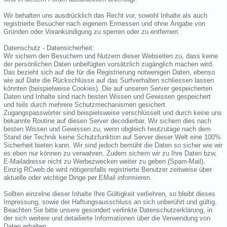
Wir behalten uns ausdrücklich das Recht vor, sowohl Inhalte als auch
registrierte Besucher nach eigenem Ermessen und ohne Angabe von
Gründen oder Vorankündigung zu sperren oder zu entfernen.
Datenschutz - Datensicherheit:
Wir sichern den Besuchern und Nutzern dieser Webseiten zu, dass keine
der persönlichen Daten unbefügten vorsätzlich zugänglich machen wird.
Das bezieht sich auf die für die Registrierung notwenigen Daten, ebenso
wie auf Date die Rückschlüsse auf das Surfverhalten schliessen lassen
könnten (beispielweise Cookies). Die auf unseren Server gespeicherten
Daten und Inhalte sind nach besten Wissen und Gewissen gespeichert
und teils durch mehrere Schutzmechanismen gesichert.
Zugangspasswörter sind beispielsweise verschlüsselt und durch keine uns
bekannte Routine auf diesen Server decodierbar. Wir sichern dies nach
besten Wissen und Gewissen zu, wenn obgleich heutzutage nach dem
Stand der Technik keine Schutzfunktion auf Server dieser Welt eine 100%
Sicherheit bieten kann. Wir sind jedoch bemüht die Daten so sicher wie wir
es eben nur können zu verwahren. Zudem sichern wir zu Ihre Daten bzw.
E-Mailadresse nicht zu Werbezwecken weiter zu geben (Spam-Mail).
Einzig RCweb.de wird nötigensfalls registrierte Benutzer zeitweise über
aktuelle oder wichtige Dinge per EMail informieren.
Sollten einzelne dieser Inhalte Ihre Gültigkeit verliehren, so bleibt dieses
Impressung, sowie der Haftungsausschluss an sich unberührt und gültig.
Beachten Sie bitte unsere gesondert verlinkte Datenschutzerklärung, in
der sich weitere und detailierte Informationen über die Verwendung von
Daten erhalten.