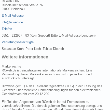
RCweb GbR
Rudolf-Breitscheid-Straße 76
01809 Heidenau
E-Mail-Adresse
info@rcweb.de
Telefon
0351 212967 83 (Kein Support! Bitte E-Mail-Adresse benutzen)
Vertretungsberechtigte
Sebastian Kroh, Peter Kroh, Tobias Dietrich
Weitere Informationen
Markenrechte
RCweb.de ist eingetragenes internationale Markenzeichen. Eine
Verwendung dieser Markenkennzeichnung ist in jeder Form und
ausdrücklich untersagt.
Hinweise gem. § 6 des Teledienstegesetzes (TDG) in der Fassung des
Gesetzes über rechtliche Rahmenbedingungen für den elektronischen
Geschäftsverkehr vom 20.12.2001
Ein Teil des Angebotes von RCweb.de ist auf Fremdseiten zu
verweisen/verlinken. Die derzeit geltende Rechssprechung bewegt uns
dazu folgende Aussage zu machen: Wir erklären hiermit dass wir keinen