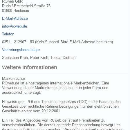
RCweb GbR
Rudolf-Breitscheid-Straße 76
01809 Heidenau
E-Mail-Adresse
info@rcweb.de
Telefon
0351 212967 83 (Kein Support! Bitte E-Mail-Adresse benutzen)
Vertretungsberechtigte
Sebastian Kroh, Peter Kroh, Tobias Dietrich
Weitere Informationen
Markenrechte
RCweb.de ist eingetragenes internationale Markenzeichen. Eine
Verwendung dieser Markenkennzeichnung ist in jeder Form und
ausdrücklich untersagt.
Hinweise gem. § 6 des Teledienstegesetzes (TDG) in der Fassung des
Gesetzes über rechtliche Rahmenbedingungen für den elektronischen
Geschäftsverkehr vom 20.12.2001
Ein Teil des Angebotes von RCweb.de ist auf Fremdseiten zu
verweisen/verlinken. Die derzeit geltende Rechssprechung bewegt uns
dazu folgende Aussage zu machen: Wir erklären hiermit dass wir keinen