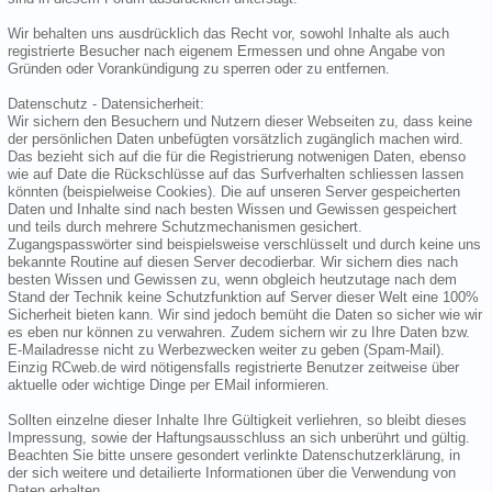
Wir behalten uns ausdrücklich das Recht vor, sowohl Inhalte als auch
registrierte Besucher nach eigenem Ermessen und ohne Angabe von
Gründen oder Vorankündigung zu sperren oder zu entfernen.
Datenschutz - Datensicherheit:
Wir sichern den Besuchern und Nutzern dieser Webseiten zu, dass keine
der persönlichen Daten unbefügten vorsätzlich zugänglich machen wird.
Das bezieht sich auf die für die Registrierung notwenigen Daten, ebenso
wie auf Date die Rückschlüsse auf das Surfverhalten schliessen lassen
könnten (beispielweise Cookies). Die auf unseren Server gespeicherten
Daten und Inhalte sind nach besten Wissen und Gewissen gespeichert
und teils durch mehrere Schutzmechanismen gesichert.
Zugangspasswörter sind beispielsweise verschlüsselt und durch keine uns
bekannte Routine auf diesen Server decodierbar. Wir sichern dies nach
besten Wissen und Gewissen zu, wenn obgleich heutzutage nach dem
Stand der Technik keine Schutzfunktion auf Server dieser Welt eine 100%
Sicherheit bieten kann. Wir sind jedoch bemüht die Daten so sicher wie wir
es eben nur können zu verwahren. Zudem sichern wir zu Ihre Daten bzw.
E-Mailadresse nicht zu Werbezwecken weiter zu geben (Spam-Mail).
Einzig RCweb.de wird nötigensfalls registrierte Benutzer zeitweise über
aktuelle oder wichtige Dinge per EMail informieren.
Sollten einzelne dieser Inhalte Ihre Gültigkeit verliehren, so bleibt dieses
Impressung, sowie der Haftungsausschluss an sich unberührt und gültig.
Beachten Sie bitte unsere gesondert verlinkte Datenschutzerklärung, in
der sich weitere und detailierte Informationen über die Verwendung von
Daten erhalten.