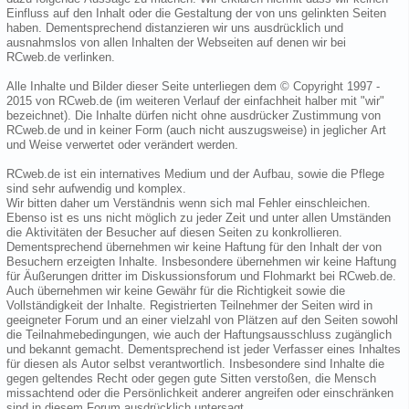
Einfluss auf den Inhalt oder die Gestaltung der von uns gelinkten Seiten
haben. Dementsprechend distanzieren wir uns ausdrücklich und
ausnahmslos von allen Inhalten der Webseiten auf denen wir bei
RCweb.de verlinken.
Alle Inhalte und Bilder dieser Seite unterliegen dem © Copyright 1997 -
2015 von RCweb.de (im weiteren Verlauf der einfachheit halber mit "wir"
bezeichnet). Die Inhalte dürfen nicht ohne ausdrücker Zustimmung von
RCweb.de und in keiner Form (auch nicht auszugsweise) in jeglicher Art
und Weise verwertet oder verändert werden.
RCweb.de ist ein internatives Medium und der Aufbau, sowie die Pflege
sind sehr aufwendig und komplex.
Wir bitten daher um Verständnis wenn sich mal Fehler einschleichen.
Ebenso ist es uns nicht möglich zu jeder Zeit und unter allen Umständen
die Aktivitäten der Besucher auf diesen Seiten zu konkrollieren.
Dementsprechend übernehmen wir keine Haftung für den Inhalt der von
Besuchern erzeigten Inhalte. Insbesondere übernehmen wir keine Haftung
für Äußerungen dritter im Diskussionsforum und Flohmarkt bei RCweb.de.
Auch übernehmen wir keine Gewähr für die Richtigkeit sowie die
Vollständigkeit der Inhalte. Registrierten Teilnehmer der Seiten wird in
geeigneter Forum und an einer vielzahl von Plätzen auf den Seiten sowohl
die Teilnahmebedingungen, wie auch der Haftungsausschluss zugänglich
und bekannt gemacht. Dementsprechend ist jeder Verfasser eines Inhaltes
für diesen als Autor selbst verantwortlich. Insbesondere sind Inhalte die
gegen geltendes Recht oder gegen gute Sitten verstoßen, die Mensch
missachtend oder die Persönlichkeit anderer angreifen oder einschränken
sind in diesem Forum ausdrücklich untersagt.