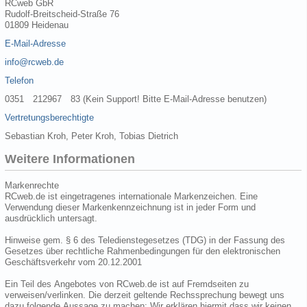
RCweb GbR
Rudolf-Breitscheid-Straße 76
01809 Heidenau
E-Mail-Adresse
info@rcweb.de
Telefon
0351 212967 83 (Kein Support! Bitte E-Mail-Adresse benutzen)
Vertretungsberechtigte
Sebastian Kroh, Peter Kroh, Tobias Dietrich
Weitere Informationen
Markenrechte
RCweb.de ist eingetragenes internationale Markenzeichen. Eine
Verwendung dieser Markenkennzeichnung ist in jeder Form und
ausdrücklich untersagt.
Hinweise gem. § 6 des Teledienstegesetzes (TDG) in der Fassung des
Gesetzes über rechtliche Rahmenbedingungen für den elektronischen
Geschäftsverkehr vom 20.12.2001
Ein Teil des Angebotes von RCweb.de ist auf Fremdseiten zu
verweisen/verlinken. Die derzeit geltende Rechssprechung bewegt uns
dazu folgende Aussage zu machen: Wir erklären hiermit dass wir keinen