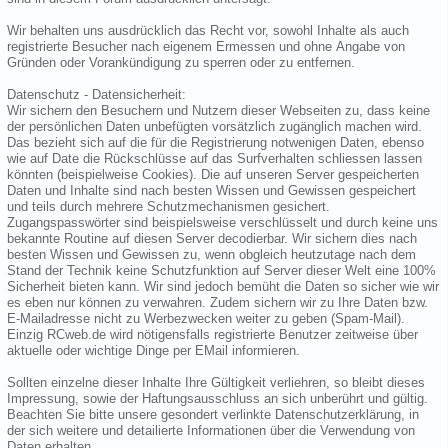
Wir behalten uns ausdrücklich das Recht vor, sowohl Inhalte als auch
registrierte Besucher nach eigenem Ermessen und ohne Angabe von
Gründen oder Vorankündigung zu sperren oder zu entfernen.
Datenschutz - Datensicherheit:
Wir sichern den Besuchern und Nutzern dieser Webseiten zu, dass keine
der persönlichen Daten unbefügten vorsätzlich zugänglich machen wird.
Das bezieht sich auf die für die Registrierung notwenigen Daten, ebenso
wie auf Date die Rückschlüsse auf das Surfverhalten schliessen lassen
könnten (beispielweise Cookies). Die auf unseren Server gespeicherten
Daten und Inhalte sind nach besten Wissen und Gewissen gespeichert
und teils durch mehrere Schutzmechanismen gesichert.
Zugangspasswörter sind beispielsweise verschlüsselt und durch keine uns
bekannte Routine auf diesen Server decodierbar. Wir sichern dies nach
besten Wissen und Gewissen zu, wenn obgleich heutzutage nach dem
Stand der Technik keine Schutzfunktion auf Server dieser Welt eine 100%
Sicherheit bieten kann. Wir sind jedoch bemüht die Daten so sicher wie wir
es eben nur können zu verwahren. Zudem sichern wir zu Ihre Daten bzw.
E-Mailadresse nicht zu Werbezwecken weiter zu geben (Spam-Mail).
Einzig RCweb.de wird nötigensfalls registrierte Benutzer zeitweise über
aktuelle oder wichtige Dinge per EMail informieren.
Sollten einzelne dieser Inhalte Ihre Gültigkeit verliehren, so bleibt dieses
Impressung, sowie der Haftungsausschluss an sich unberührt und gültig.
Beachten Sie bitte unsere gesondert verlinkte Datenschutzerklärung, in
der sich weitere und detailierte Informationen über die Verwendung von
Daten erhalten.