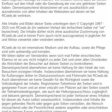
Einfluss auf den Inhalt oder die Gestaltung der von uns gelinkten Seiten
haben. Dementsprechend distanzieren wir uns ausdrücklich und
ausnahmslos von allen Inhalten der Webseiten auf denen wir bei
RCweb.de verlinken.
Alle Inhalte und Bilder dieser Seite unterliegen dem © Copyright 1997 -
2015 von RCweb.de (im weiteren Verlauf der einfachheit halber mit "wir"
bezeichnet). Die Inhalte dürfen nicht ohne ausdrücker Zustimmung von
RCweb.de und in keiner Form (auch nicht auszugsweise) in jeglicher Art
und Weise verwertet oder verändert werden.
RCweb.de ist ein internatives Medium und der Aufbau, sowie die Pflege
sind sehr aufwendig und komplex.
Wir bitten daher um Verständnis wenn sich mal Fehler einschleichen.
Ebenso ist es uns nicht möglich zu jeder Zeit und unter allen Umständen
die Aktivitäten der Besucher auf diesen Seiten zu konkrollieren.
Dementsprechend übernehmen wir keine Haftung für den Inhalt der von
Besuchern erzeigten Inhalte. Insbesondere übernehmen wir keine Haftung
für Äußerungen dritter im Diskussionsforum und Flohmarkt bei RCweb.de.
Auch übernehmen wir keine Gewähr für die Richtigkeit sowie die
Vollständigkeit der Inhalte. Registrierten Teilnehmer der Seiten wird in
geeigneter Forum und an einer vielzahl von Plätzen auf den Seiten sowohl
die Teilnahmebedingungen, wie auch der Haftungsausschluss zugänglich
und bekannt gemacht. Dementsprechend ist jeder Verfasser eines Inhaltes
für diesen als Autor selbst verantwortlich. Insbesondere sind Inhalte die
gegen geltendes Recht oder gegen gute Sitten verstoßen, die Mensch
missachtend oder die Persönlichkeit anderer angreifen oder einschränken
sind in diesem Forum ausdrücklich untersagt.