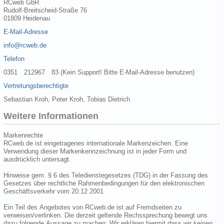
RCweb GbR
Rudolf-Breitscheid-Straße 76
01809 Heidenau
E-Mail-Adresse
info@rcweb.de
Telefon
0351 212967 83 (Kein Support! Bitte E-Mail-Adresse benutzen)
Vertretungsberechtigte
Sebastian Kroh, Peter Kroh, Tobias Dietrich
Weitere Informationen
Markenrechte
RCweb.de ist eingetragenes internationale Markenzeichen. Eine
Verwendung dieser Markenkennzeichnung ist in jeder Form und
ausdrücklich untersagt.
Hinweise gem. § 6 des Teledienstegesetzes (TDG) in der Fassung des
Gesetzes über rechtliche Rahmenbedingungen für den elektronischen
Geschäftsverkehr vom 20.12.2001
Ein Teil des Angebotes von RCweb.de ist auf Fremdseiten zu
verweisen/verlinken. Die derzeit geltende Rechssprechung bewegt uns
dazu folgende Aussage zu machen: Wir erklären hiermit dass wir keinen