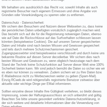
Wir behalten uns ausdrücklich das Recht vor, sowohl Inhalte als auch
registrierte Besucher nach eigenem Ermessen und ohne Angabe von
Gründen oder Vorankündigung zu sperren oder zu entfernen.
Datenschutz - Datensicherheit:
Wir sichern den Besuchern und Nutzern dieser Webseiten zu, dass keine
der persönlichen Daten unbefügten vorsätzlich zugänglich machen wird.
Das bezieht sich auf die für die Registrierung notwenigen Daten, ebenso
wie auf Date die Rückschlüsse auf das Surfverhalten schliessen lassen
könnten (beispielweise Cookies). Die auf unseren Server gespeicherten
Daten und Inhalte sind nach besten Wissen und Gewissen gespeichert
und teils durch mehrere Schutzmechanismen gesichert.
Zugangspasswörter sind beispielsweise verschlüsselt und durch keine uns
bekannte Routine auf diesen Server decodierbar. Wir sichern dies nach
besten Wissen und Gewissen zu, wenn obgleich heutzutage nach dem
Stand der Technik keine Schutzfunktion auf Server dieser Welt eine 100%
Sicherheit bieten kann. Wir sind jedoch bemüht die Daten so sicher wie wir
es eben nur können zu verwahren. Zudem sichern wir zu Ihre Daten bzw.
E-Mailadresse nicht zu Werbezwecken weiter zu geben (Spam-Mail).
Einzig RCweb.de wird nötigensfalls registrierte Benutzer zeitweise über
aktuelle oder wichtige Dinge per EMail informieren.
Sollten einzelne dieser Inhalte Ihre Gültigkeit verliehren, so bleibt dieses
Impressung, sowie der Haftungsausschluss an sich unberührt und gültig.
Beachten Sie bitte unsere gesondert verlinkte Datenschutzerklärung, in
der sich weitere und detailierte Informationen über die Verwendung von
Daten erhalten.