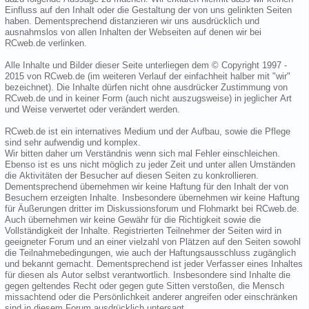
Einfluss auf den Inhalt oder die Gestaltung der von uns gelinkten Seiten
haben. Dementsprechend distanzieren wir uns ausdrücklich und
ausnahmslos von allen Inhalten der Webseiten auf denen wir bei
RCweb.de verlinken.
Alle Inhalte und Bilder dieser Seite unterliegen dem © Copyright 1997 -
2015 von RCweb.de (im weiteren Verlauf der einfachheit halber mit "wir"
bezeichnet). Die Inhalte dürfen nicht ohne ausdrücker Zustimmung von
RCweb.de und in keiner Form (auch nicht auszugsweise) in jeglicher Art
und Weise verwertet oder verändert werden.
RCweb.de ist ein internatives Medium und der Aufbau, sowie die Pflege
sind sehr aufwendig und komplex.
Wir bitten daher um Verständnis wenn sich mal Fehler einschleichen.
Ebenso ist es uns nicht möglich zu jeder Zeit und unter allen Umständen
die Aktivitäten der Besucher auf diesen Seiten zu konkrollieren.
Dementsprechend übernehmen wir keine Haftung für den Inhalt der von
Besuchern erzeigten Inhalte. Insbesondere übernehmen wir keine Haftung
für Äußerungen dritter im Diskussionsforum und Flohmarkt bei RCweb.de.
Auch übernehmen wir keine Gewähr für die Richtigkeit sowie die
Vollständigkeit der Inhalte. Registrierten Teilnehmer der Seiten wird in
geeigneter Forum und an einer vielzahl von Plätzen auf den Seiten sowohl
die Teilnahmebedingungen, wie auch der Haftungsausschluss zugänglich
und bekannt gemacht. Dementsprechend ist jeder Verfasser eines Inhaltes
für diesen als Autor selbst verantwortlich. Insbesondere sind Inhalte die
gegen geltendes Recht oder gegen gute Sitten verstoßen, die Mensch
missachtend oder die Persönlichkeit anderer angreifen oder einschränken
sind in diesem Forum ausdrücklich untersagt.