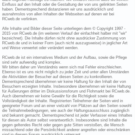
Einfluss auf den Inhalt oder die Gestaltung der von uns gelinkten Seiten
haben. Dementsprechend distanzieren wir uns ausdrücklich und
ausnahmslos von allen Inhalten der Webseiten auf denen wir bei
RCweb.de verlinken.
Alle Inhalte und Bilder dieser Seite unterliegen dem © Copyright 1997 -
2015 von RCweb.de (im weiteren Verlauf der einfachheit halber mit "wir"
bezeichnet). Die Inhalte dürfen nicht ohne ausdrücker Zustimmung von
RCweb.de und in keiner Form (auch nicht auszugsweise) in jeglicher Art
und Weise verwertet oder verändert werden.
RCweb.de ist ein internatives Medium und der Aufbau, sowie die Pflege
sind sehr aufwendig und komplex.
Wir bitten daher um Verständnis wenn sich mal Fehler einschleichen.
Ebenso ist es uns nicht möglich zu jeder Zeit und unter allen Umständen
die Aktivitäten der Besucher auf diesen Seiten zu konkrollieren.
Dementsprechend übernehmen wir keine Haftung für den Inhalt der von
Besuchern erzeigten Inhalte. Insbesondere übernehmen wir keine Haftung
für Äußerungen dritter im Diskussionsforum und Flohmarkt bei RCweb.de.
Auch übernehmen wir keine Gewähr für die Richtigkeit sowie die
Vollständigkeit der Inhalte. Registrierten Teilnehmer der Seiten wird in
geeigneter Forum und an einer vielzahl von Plätzen auf den Seiten sowohl
die Teilnahmebedingungen, wie auch der Haftungsausschluss zugänglich
und bekannt gemacht. Dementsprechend ist jeder Verfasser eines Inhaltes
für diesen als Autor selbst verantwortlich. Insbesondere sind Inhalte die
gegen geltendes Recht oder gegen gute Sitten verstoßen, die Mensch
missachtend oder die Persönlichkeit anderer angreifen oder einschränken
sind in diesem Forum ausdrücklich untersagt.