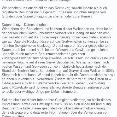
Wir behalten uns ausdrücklich das Recht vor, sowohl Inhalte als auch
registrierte Besucher nach eigenem Ermessen und ohne Angabe von
Gründen oder Vorankündigung zu sperren oder zu entfernen.
Datenschutz - Datensicherheit:
Wir sichern den Besuchern und Nutzern dieser Webseiten zu, dass keine
der persönlichen Daten unbefügten vorsätzlich zugänglich machen wird.
Das bezieht sich auf die für die Registrierung notwenigen Daten, ebenso
wie auf Date die Rückschlüsse auf das Surfverhalten schliessen lassen
könnten (beispielweise Cookies). Die auf unseren Server gespeicherten
Daten und Inhalte sind nach besten Wissen und Gewissen gespeichert
und teils durch mehrere Schutzmechanismen gesichert.
Zugangspasswörter sind beispielsweise verschlüsselt und durch keine uns
bekannte Routine auf diesen Server decodierbar. Wir sichern dies nach
besten Wissen und Gewissen zu, wenn obgleich heutzutage nach dem
Stand der Technik keine Schutzfunktion auf Server dieser Welt eine 100%
Sicherheit bieten kann. Wir sind jedoch bemüht die Daten so sicher wie wir
es eben nur können zu verwahren. Zudem sichern wir zu Ihre Daten bzw.
E-Mailadresse nicht zu Werbezwecken weiter zu geben (Spam-Mail).
Einzig RCweb.de wird nötigensfalls registrierte Benutzer zeitweise über
aktuelle oder wichtige Dinge per EMail informieren.
Sollten einzelne dieser Inhalte Ihre Gültigkeit verliehren, so bleibt dieses
Impressung, sowie der Haftungsausschluss an sich unberührt und gültig.
Beachten Sie bitte unsere gesondert verlinkte Datenschutzerklärung, in
der sich weitere und detailierte Informationen über die Verwendung von
Daten erhalten.