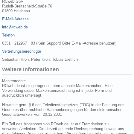
RCweb GbR
Rudolf-Breitscheid-Straße 76
01809 Heidenau
E-Mail-Adresse
info@rcweb.de
Telefon
0351 212967 83 (Kein Support! Bitte E-Mail-Adresse benutzen)
Vertretungsberechtigte
Sebastian Kroh, Peter Kroh, Tobias Dietrich
Weitere Informationen
Markenrechte
RCweb.de ist eingetragenes internationale Markenzeichen. Eine
Verwendung dieser Markenkennzeichnung ist in jeder Form und
ausdrücklich untersagt.
Hinweise gem. § 6 des Teledienstegesetzes (TDG) in der Fassung des
Gesetzes über rechtliche Rahmenbedingungen für den elektronischen
Geschäftsverkehr vom 20.12.2001
Ein Teil des Angebotes von RCweb.de ist auf Fremdseiten zu
verweisen/verlinken. Die derzeit geltende Rechssprechung bewegt uns
dazu folgende Aussage zu machen: Wir erklären hiermit dass wir keinen