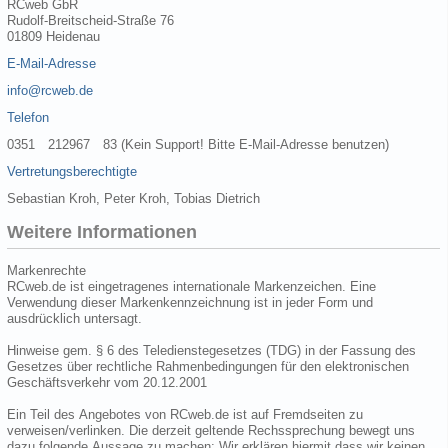
RCweb GbR
Rudolf-Breitscheid-Straße 76
01809 Heidenau
E-Mail-Adresse
info@rcweb.de
Telefon
0351 212967 83 (Kein Support! Bitte E-Mail-Adresse benutzen)
Vertretungsberechtigte
Sebastian Kroh, Peter Kroh, Tobias Dietrich
Weitere Informationen
Markenrechte
RCweb.de ist eingetragenes internationale Markenzeichen. Eine
Verwendung dieser Markenkennzeichnung ist in jeder Form und
ausdrücklich untersagt.
Hinweise gem. § 6 des Teledienstegesetzes (TDG) in der Fassung des
Gesetzes über rechtliche Rahmenbedingungen für den elektronischen
Geschäftsverkehr vom 20.12.2001
Ein Teil des Angebotes von RCweb.de ist auf Fremdseiten zu
verweisen/verlinken. Die derzeit geltende Rechssprechung bewegt uns
dazu folgende Aussage zu machen: Wir erklären hiermit dass wir keinen