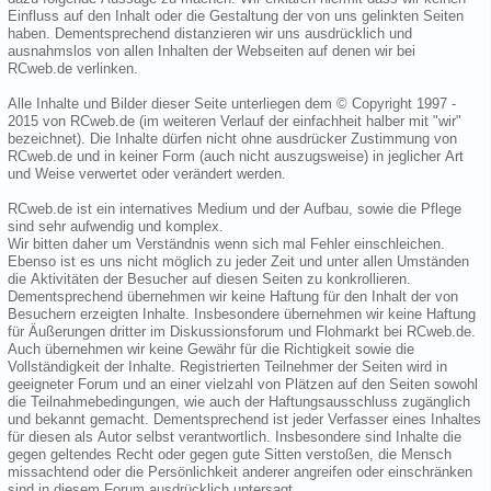
Einfluss auf den Inhalt oder die Gestaltung der von uns gelinkten Seiten
haben. Dementsprechend distanzieren wir uns ausdrücklich und
ausnahmslos von allen Inhalten der Webseiten auf denen wir bei
RCweb.de verlinken.
Alle Inhalte und Bilder dieser Seite unterliegen dem © Copyright 1997 -
2015 von RCweb.de (im weiteren Verlauf der einfachheit halber mit "wir"
bezeichnet). Die Inhalte dürfen nicht ohne ausdrücker Zustimmung von
RCweb.de und in keiner Form (auch nicht auszugsweise) in jeglicher Art
und Weise verwertet oder verändert werden.
RCweb.de ist ein internatives Medium und der Aufbau, sowie die Pflege
sind sehr aufwendig und komplex.
Wir bitten daher um Verständnis wenn sich mal Fehler einschleichen.
Ebenso ist es uns nicht möglich zu jeder Zeit und unter allen Umständen
die Aktivitäten der Besucher auf diesen Seiten zu konkrollieren.
Dementsprechend übernehmen wir keine Haftung für den Inhalt der von
Besuchern erzeigten Inhalte. Insbesondere übernehmen wir keine Haftung
für Äußerungen dritter im Diskussionsforum und Flohmarkt bei RCweb.de.
Auch übernehmen wir keine Gewähr für die Richtigkeit sowie die
Vollständigkeit der Inhalte. Registrierten Teilnehmer der Seiten wird in
geeigneter Forum und an einer vielzahl von Plätzen auf den Seiten sowohl
die Teilnahmebedingungen, wie auch der Haftungsausschluss zugänglich
und bekannt gemacht. Dementsprechend ist jeder Verfasser eines Inhaltes
für diesen als Autor selbst verantwortlich. Insbesondere sind Inhalte die
gegen geltendes Recht oder gegen gute Sitten verstoßen, die Mensch
missachtend oder die Persönlichkeit anderer angreifen oder einschränken
sind in diesem Forum ausdrücklich untersagt.