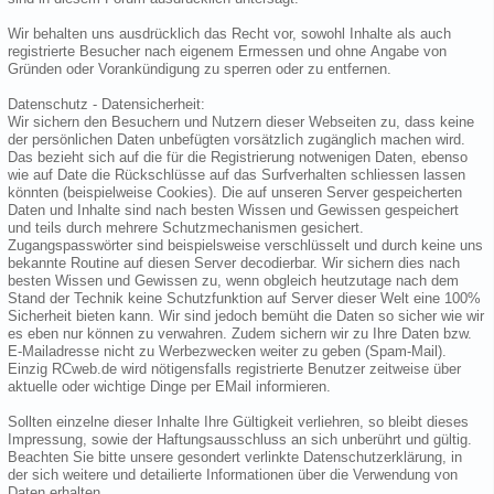
Wir behalten uns ausdrücklich das Recht vor, sowohl Inhalte als auch
registrierte Besucher nach eigenem Ermessen und ohne Angabe von
Gründen oder Vorankündigung zu sperren oder zu entfernen.
Datenschutz - Datensicherheit:
Wir sichern den Besuchern und Nutzern dieser Webseiten zu, dass keine
der persönlichen Daten unbefügten vorsätzlich zugänglich machen wird.
Das bezieht sich auf die für die Registrierung notwenigen Daten, ebenso
wie auf Date die Rückschlüsse auf das Surfverhalten schliessen lassen
könnten (beispielweise Cookies). Die auf unseren Server gespeicherten
Daten und Inhalte sind nach besten Wissen und Gewissen gespeichert
und teils durch mehrere Schutzmechanismen gesichert.
Zugangspasswörter sind beispielsweise verschlüsselt und durch keine uns
bekannte Routine auf diesen Server decodierbar. Wir sichern dies nach
besten Wissen und Gewissen zu, wenn obgleich heutzutage nach dem
Stand der Technik keine Schutzfunktion auf Server dieser Welt eine 100%
Sicherheit bieten kann. Wir sind jedoch bemüht die Daten so sicher wie wir
es eben nur können zu verwahren. Zudem sichern wir zu Ihre Daten bzw.
E-Mailadresse nicht zu Werbezwecken weiter zu geben (Spam-Mail).
Einzig RCweb.de wird nötigensfalls registrierte Benutzer zeitweise über
aktuelle oder wichtige Dinge per EMail informieren.
Sollten einzelne dieser Inhalte Ihre Gültigkeit verliehren, so bleibt dieses
Impressung, sowie der Haftungsausschluss an sich unberührt und gültig.
Beachten Sie bitte unsere gesondert verlinkte Datenschutzerklärung, in
der sich weitere und detailierte Informationen über die Verwendung von
Daten erhalten.