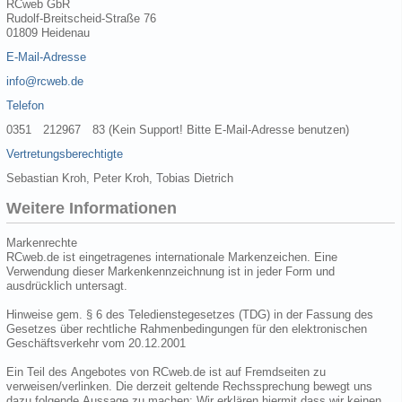
RCweb GbR
Rudolf-Breitscheid-Straße 76
01809 Heidenau
E-Mail-Adresse
info@rcweb.de
Telefon
0351 212967 83 (Kein Support! Bitte E-Mail-Adresse benutzen)
Vertretungsberechtigte
Sebastian Kroh, Peter Kroh, Tobias Dietrich
Weitere Informationen
Markenrechte
RCweb.de ist eingetragenes internationale Markenzeichen. Eine
Verwendung dieser Markenkennzeichnung ist in jeder Form und
ausdrücklich untersagt.
Hinweise gem. § 6 des Teledienstegesetzes (TDG) in der Fassung des
Gesetzes über rechtliche Rahmenbedingungen für den elektronischen
Geschäftsverkehr vom 20.12.2001
Ein Teil des Angebotes von RCweb.de ist auf Fremdseiten zu
verweisen/verlinken. Die derzeit geltende Rechssprechung bewegt uns
dazu folgende Aussage zu machen: Wir erklären hiermit dass wir keinen