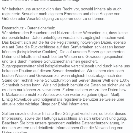
Wir behalten uns ausdrücklich das Recht vor, sowohl Inhalte als auch
registrierte Besucher nach eigenem Ermessen und ohne Angabe von
Gründen oder Vorankündigung zu sperren oder zu entfernen.
Datenschutz - Datensicherheit:
Wir sichern den Besuchern und Nutzern dieser Webseiten zu, dass keine
der persönlichen Daten unbefügten vorsätzlich zugänglich machen wird.
Das bezieht sich auf die für die Registrierung notwenigen Daten, ebenso
wie auf Date die Rückschlüsse auf das Surfverhalten schliessen lassen
könnten (beispielweise Cookies). Die auf unseren Server gespeicherten
Daten und Inhalte sind nach besten Wissen und Gewissen gespeichert
und teils durch mehrere Schutzmechanismen gesichert.
Zugangspasswörter sind beispielsweise verschlüsselt und durch keine uns
bekannte Routine auf diesen Server decodierbar. Wir sichern dies nach
besten Wissen und Gewissen zu, wenn obgleich heutzutage nach dem
Stand der Technik keine Schutzfunktion auf Server dieser Welt eine 100%
Sicherheit bieten kann. Wir sind jedoch bemüht die Daten so sicher wie wir
es eben nur können zu verwahren. Zudem sichern wir zu Ihre Daten bzw.
E-Mailadresse nicht zu Werbezwecken weiter zu geben (Spam-Mail).
Einzig RCweb.de wird nötigensfalls registrierte Benutzer zeitweise über
aktuelle oder wichtige Dinge per EMail informieren.
Sollten einzelne dieser Inhalte Ihre Gültigkeit verliehren, so bleibt dieses
Impressung, sowie der Haftungsausschluss an sich unberührt und gültig.
Beachten Sie bitte unsere gesondert verlinkte Datenschutzerklärung, in
der sich weitere und detailierte Informationen über die Verwendung von
Daten erhalten.