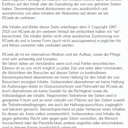
Einfluss auf den Inhalt oder die Gestaltung der von uns gelinkten Seiten
haben. Dementsprechend distanzieren wir uns ausdrücklich und
ausnahmslos von allen Inhalten der Webseiten auf denen wir bei
RCweb.de verlinken.
Alle Inhalte und Bilder dieser Seite unterliegen dem © Copyright 1997 -
2015 von RCweb.de (im weiteren Verlauf der einfachheit halber mit "wir"
bezeichnet). Die Inhalte dürfen nicht ohne ausdrücker Zustimmung von
RCweb.de und in keiner Form (auch nicht auszugsweise) in jeglicher Art
und Weise verwertet oder verändert werden.
RCweb.de ist ein internatives Medium und der Aufbau, sowie die Pflege
sind sehr aufwendig und komplex.
Wir bitten daher um Verständnis wenn sich mal Fehler einschleichen.
Ebenso ist es uns nicht möglich zu jeder Zeit und unter allen Umständen
die Aktivitäten der Besucher auf diesen Seiten zu konkrollieren.
Dementsprechend übernehmen wir keine Haftung für den Inhalt der von
Besuchern erzeigten Inhalte. Insbesondere übernehmen wir keine Haftung
für Äußerungen dritter im Diskussionsforum und Flohmarkt bei RCweb.de.
Auch übernehmen wir keine Gewähr für die Richtigkeit sowie die
Vollständigkeit der Inhalte. Registrierten Teilnehmer der Seiten wird in
geeigneter Forum und an einer vielzahl von Plätzen auf den Seiten sowohl
die Teilnahmebedingungen, wie auch der Haftungsausschluss zugänglich
und bekannt gemacht. Dementsprechend ist jeder Verfasser eines Inhaltes
für diesen als Autor selbst verantwortlich. Insbesondere sind Inhalte die
gegen geltendes Recht oder gegen gute Sitten verstoßen, die Mensch
missachtend oder die Persönlichkeit anderer angreifen oder einschränken
sind in diesem Forum ausdrücklich untersagt.