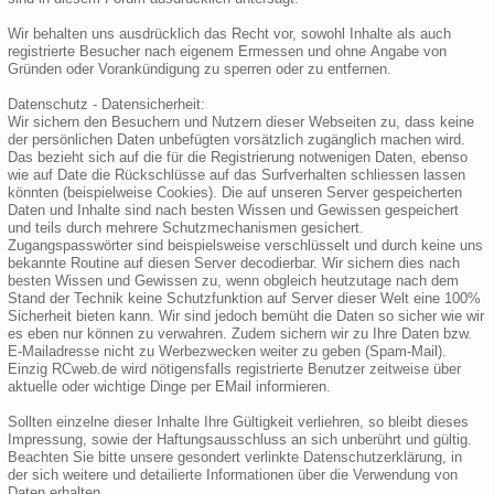
Wir behalten uns ausdrücklich das Recht vor, sowohl Inhalte als auch
registrierte Besucher nach eigenem Ermessen und ohne Angabe von
Gründen oder Vorankündigung zu sperren oder zu entfernen.
Datenschutz - Datensicherheit:
Wir sichern den Besuchern und Nutzern dieser Webseiten zu, dass keine
der persönlichen Daten unbefügten vorsätzlich zugänglich machen wird.
Das bezieht sich auf die für die Registrierung notwenigen Daten, ebenso
wie auf Date die Rückschlüsse auf das Surfverhalten schliessen lassen
könnten (beispielweise Cookies). Die auf unseren Server gespeicherten
Daten und Inhalte sind nach besten Wissen und Gewissen gespeichert
und teils durch mehrere Schutzmechanismen gesichert.
Zugangspasswörter sind beispielsweise verschlüsselt und durch keine uns
bekannte Routine auf diesen Server decodierbar. Wir sichern dies nach
besten Wissen und Gewissen zu, wenn obgleich heutzutage nach dem
Stand der Technik keine Schutzfunktion auf Server dieser Welt eine 100%
Sicherheit bieten kann. Wir sind jedoch bemüht die Daten so sicher wie wir
es eben nur können zu verwahren. Zudem sichern wir zu Ihre Daten bzw.
E-Mailadresse nicht zu Werbezwecken weiter zu geben (Spam-Mail).
Einzig RCweb.de wird nötigensfalls registrierte Benutzer zeitweise über
aktuelle oder wichtige Dinge per EMail informieren.
Sollten einzelne dieser Inhalte Ihre Gültigkeit verliehren, so bleibt dieses
Impressung, sowie der Haftungsausschluss an sich unberührt und gültig.
Beachten Sie bitte unsere gesondert verlinkte Datenschutzerklärung, in
der sich weitere und detailierte Informationen über die Verwendung von
Daten erhalten.