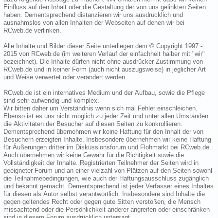
Einfluss auf den Inhalt oder die Gestaltung der von uns gelinkten Seiten
haben. Dementsprechend distanzieren wir uns ausdrücklich und
ausnahmslos von allen Inhalten der Webseiten auf denen wir bei
RCweb.de verlinken.
Alle Inhalte und Bilder dieser Seite unterliegen dem © Copyright 1997 -
2015 von RCweb.de (im weiteren Verlauf der einfachheit halber mit "wir"
bezeichnet). Die Inhalte dürfen nicht ohne ausdrücker Zustimmung von
RCweb.de und in keiner Form (auch nicht auszugsweise) in jeglicher Art
und Weise verwertet oder verändert werden.
RCweb.de ist ein internatives Medium und der Aufbau, sowie die Pflege
sind sehr aufwendig und komplex.
Wir bitten daher um Verständnis wenn sich mal Fehler einschleichen.
Ebenso ist es uns nicht möglich zu jeder Zeit und unter allen Umständen
die Aktivitäten der Besucher auf diesen Seiten zu konkrollieren.
Dementsprechend übernehmen wir keine Haftung für den Inhalt der von
Besuchern erzeigten Inhalte. Insbesondere übernehmen wir keine Haftung
für Äußerungen dritter im Diskussionsforum und Flohmarkt bei RCweb.de.
Auch übernehmen wir keine Gewähr für die Richtigkeit sowie die
Vollständigkeit der Inhalte. Registrierten Teilnehmer der Seiten wird in
geeigneter Forum und an einer vielzahl von Plätzen auf den Seiten sowohl
die Teilnahmebedingungen, wie auch der Haftungsausschluss zugänglich
und bekannt gemacht. Dementsprechend ist jeder Verfasser eines Inhaltes
für diesen als Autor selbst verantwortlich. Insbesondere sind Inhalte die
gegen geltendes Recht oder gegen gute Sitten verstoßen, die Mensch
missachtend oder die Persönlichkeit anderer angreifen oder einschränken
sind in diesem Forum ausdrücklich untersagt.