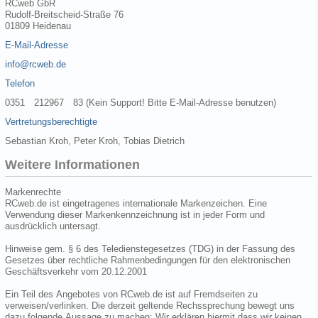
RCweb GbR
Rudolf-Breitscheid-Straße 76
01809 Heidenau
E-Mail-Adresse
info@rcweb.de
Telefon
0351 212967 83 (Kein Support! Bitte E-Mail-Adresse benutzen)
Vertretungsberechtigte
Sebastian Kroh, Peter Kroh, Tobias Dietrich
Weitere Informationen
Markenrechte
RCweb.de ist eingetragenes internationale Markenzeichen. Eine
Verwendung dieser Markenkennzeichnung ist in jeder Form und
ausdrücklich untersagt.
Hinweise gem. § 6 des Teledienstegesetzes (TDG) in der Fassung des
Gesetzes über rechtliche Rahmenbedingungen für den elektronischen
Geschäftsverkehr vom 20.12.2001
Ein Teil des Angebotes von RCweb.de ist auf Fremdseiten zu
verweisen/verlinken. Die derzeit geltende Rechssprechung bewegt uns
dazu folgende Aussage zu machen: Wir erklären hiermit dass wir keinen