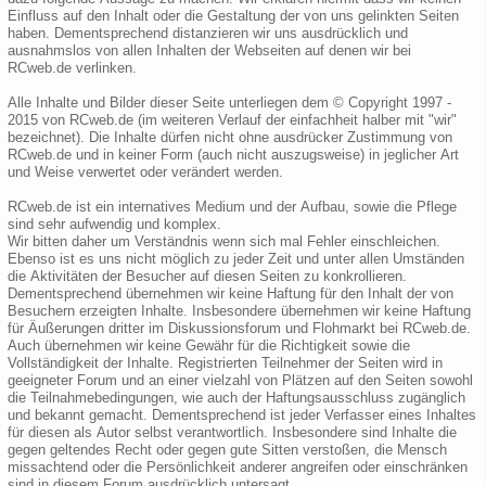
Einfluss auf den Inhalt oder die Gestaltung der von uns gelinkten Seiten
haben. Dementsprechend distanzieren wir uns ausdrücklich und
ausnahmslos von allen Inhalten der Webseiten auf denen wir bei
RCweb.de verlinken.
Alle Inhalte und Bilder dieser Seite unterliegen dem © Copyright 1997 -
2015 von RCweb.de (im weiteren Verlauf der einfachheit halber mit "wir"
bezeichnet). Die Inhalte dürfen nicht ohne ausdrücker Zustimmung von
RCweb.de und in keiner Form (auch nicht auszugsweise) in jeglicher Art
und Weise verwertet oder verändert werden.
RCweb.de ist ein internatives Medium und der Aufbau, sowie die Pflege
sind sehr aufwendig und komplex.
Wir bitten daher um Verständnis wenn sich mal Fehler einschleichen.
Ebenso ist es uns nicht möglich zu jeder Zeit und unter allen Umständen
die Aktivitäten der Besucher auf diesen Seiten zu konkrollieren.
Dementsprechend übernehmen wir keine Haftung für den Inhalt der von
Besuchern erzeigten Inhalte. Insbesondere übernehmen wir keine Haftung
für Äußerungen dritter im Diskussionsforum und Flohmarkt bei RCweb.de.
Auch übernehmen wir keine Gewähr für die Richtigkeit sowie die
Vollständigkeit der Inhalte. Registrierten Teilnehmer der Seiten wird in
geeigneter Forum und an einer vielzahl von Plätzen auf den Seiten sowohl
die Teilnahmebedingungen, wie auch der Haftungsausschluss zugänglich
und bekannt gemacht. Dementsprechend ist jeder Verfasser eines Inhaltes
für diesen als Autor selbst verantwortlich. Insbesondere sind Inhalte die
gegen geltendes Recht oder gegen gute Sitten verstoßen, die Mensch
missachtend oder die Persönlichkeit anderer angreifen oder einschränken
sind in diesem Forum ausdrücklich untersagt.