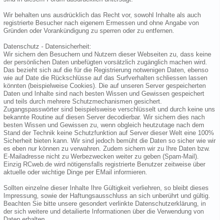
Wir behalten uns ausdrücklich das Recht vor, sowohl Inhalte als auch
registrierte Besucher nach eigenem Ermessen und ohne Angabe von
Gründen oder Vorankündigung zu sperren oder zu entfernen.
Datenschutz - Datensicherheit:
Wir sichern den Besuchern und Nutzern dieser Webseiten zu, dass keine
der persönlichen Daten unbefügten vorsätzlich zugänglich machen wird.
Das bezieht sich auf die für die Registrierung notwenigen Daten, ebenso
wie auf Date die Rückschlüsse auf das Surfverhalten schliessen lassen
könnten (beispielweise Cookies). Die auf unseren Server gespeicherten
Daten und Inhalte sind nach besten Wissen und Gewissen gespeichert
und teils durch mehrere Schutzmechanismen gesichert.
Zugangspasswörter sind beispielsweise verschlüsselt und durch keine uns
bekannte Routine auf diesen Server decodierbar. Wir sichern dies nach
besten Wissen und Gewissen zu, wenn obgleich heutzutage nach dem
Stand der Technik keine Schutzfunktion auf Server dieser Welt eine 100%
Sicherheit bieten kann. Wir sind jedoch bemüht die Daten so sicher wie wir
es eben nur können zu verwahren. Zudem sichern wir zu Ihre Daten bzw.
E-Mailadresse nicht zu Werbezwecken weiter zu geben (Spam-Mail).
Einzig RCweb.de wird nötigensfalls registrierte Benutzer zeitweise über
aktuelle oder wichtige Dinge per EMail informieren.
Sollten einzelne dieser Inhalte Ihre Gültigkeit verliehren, so bleibt dieses
Impressung, sowie der Haftungsausschluss an sich unberührt und gültig.
Beachten Sie bitte unsere gesondert verlinkte Datenschutzerklärung, in
der sich weitere und detailierte Informationen über die Verwendung von
Daten erhalten.