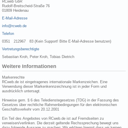
RCweb GbR
Rudolf-Breitscheid-Straße 76
01809 Heidenau
E-Mail-Adresse
info@rcweb.de
Telefon
0351 212967 83 (Kein Support! Bitte E-Mail-Adresse benutzen)
Vertretungsberechtigte
Sebastian Kroh, Peter Kroh, Tobias Dietrich
Weitere Informationen
Markenrechte
RCweb.de ist eingetragenes internationale Markenzeichen. Eine
Verwendung dieser Markenkennzeichnung ist in jeder Form und
ausdrücklich untersagt.
Hinweise gem. § 6 des Teledienstegesetzes (TDG) in der Fassung des
Gesetzes über rechtliche Rahmenbedingungen für den elektronischen
Geschäftsverkehr vom 20.12.2001
Ein Teil des Angebotes von RCweb.de ist auf Fremdseiten zu
verweisen/verlinken. Die derzeit geltende Rechssprechung bewegt uns
dazu folgende Aussage zu machen: Wir erklären hiermit dass wir keinen