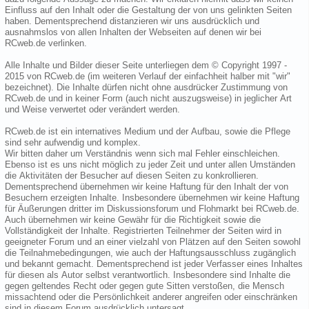
Einfluss auf den Inhalt oder die Gestaltung der von uns gelinkten Seiten
haben. Dementsprechend distanzieren wir uns ausdrücklich und
ausnahmslos von allen Inhalten der Webseiten auf denen wir bei
RCweb.de verlinken.
Alle Inhalte und Bilder dieser Seite unterliegen dem © Copyright 1997 -
2015 von RCweb.de (im weiteren Verlauf der einfachheit halber mit "wir"
bezeichnet). Die Inhalte dürfen nicht ohne ausdrücker Zustimmung von
RCweb.de und in keiner Form (auch nicht auszugsweise) in jeglicher Art
und Weise verwertet oder verändert werden.
RCweb.de ist ein internatives Medium und der Aufbau, sowie die Pflege
sind sehr aufwendig und komplex.
Wir bitten daher um Verständnis wenn sich mal Fehler einschleichen.
Ebenso ist es uns nicht möglich zu jeder Zeit und unter allen Umständen
die Aktivitäten der Besucher auf diesen Seiten zu konkrollieren.
Dementsprechend übernehmen wir keine Haftung für den Inhalt der von
Besuchern erzeigten Inhalte. Insbesondere übernehmen wir keine Haftung
für Äußerungen dritter im Diskussionsforum und Flohmarkt bei RCweb.de.
Auch übernehmen wir keine Gewähr für die Richtigkeit sowie die
Vollständigkeit der Inhalte. Registrierten Teilnehmer der Seiten wird in
geeigneter Forum und an einer vielzahl von Plätzen auf den Seiten sowohl
die Teilnahmebedingungen, wie auch der Haftungsausschluss zugänglich
und bekannt gemacht. Dementsprechend ist jeder Verfasser eines Inhaltes
für diesen als Autor selbst verantwortlich. Insbesondere sind Inhalte die
gegen geltendes Recht oder gegen gute Sitten verstoßen, die Mensch
missachtend oder die Persönlichkeit anderer angreifen oder einschränken
sind in diesem Forum ausdrücklich untersagt.