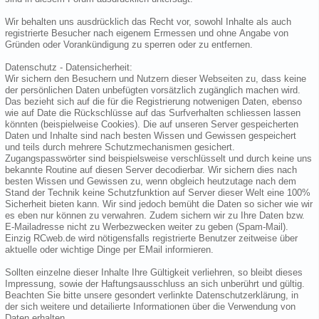
Wir behalten uns ausdrücklich das Recht vor, sowohl Inhalte als auch
registrierte Besucher nach eigenem Ermessen und ohne Angabe von
Gründen oder Vorankündigung zu sperren oder zu entfernen.
Datenschutz - Datensicherheit:
Wir sichern den Besuchern und Nutzern dieser Webseiten zu, dass keine
der persönlichen Daten unbefügten vorsätzlich zugänglich machen wird.
Das bezieht sich auf die für die Registrierung notwenigen Daten, ebenso
wie auf Date die Rückschlüsse auf das Surfverhalten schliessen lassen
könnten (beispielweise Cookies). Die auf unseren Server gespeicherten
Daten und Inhalte sind nach besten Wissen und Gewissen gespeichert
und teils durch mehrere Schutzmechanismen gesichert.
Zugangspasswörter sind beispielsweise verschlüsselt und durch keine uns
bekannte Routine auf diesen Server decodierbar. Wir sichern dies nach
besten Wissen und Gewissen zu, wenn obgleich heutzutage nach dem
Stand der Technik keine Schutzfunktion auf Server dieser Welt eine 100%
Sicherheit bieten kann. Wir sind jedoch bemüht die Daten so sicher wie wir
es eben nur können zu verwahren. Zudem sichern wir zu Ihre Daten bzw.
E-Mailadresse nicht zu Werbezwecken weiter zu geben (Spam-Mail).
Einzig RCweb.de wird nötigensfalls registrierte Benutzer zeitweise über
aktuelle oder wichtige Dinge per EMail informieren.
Sollten einzelne dieser Inhalte Ihre Gültigkeit verliehren, so bleibt dieses
Impressung, sowie der Haftungsausschluss an sich unberührt und gültig.
Beachten Sie bitte unsere gesondert verlinkte Datenschutzerklärung, in
der sich weitere und detailierte Informationen über die Verwendung von
Daten erhalten.