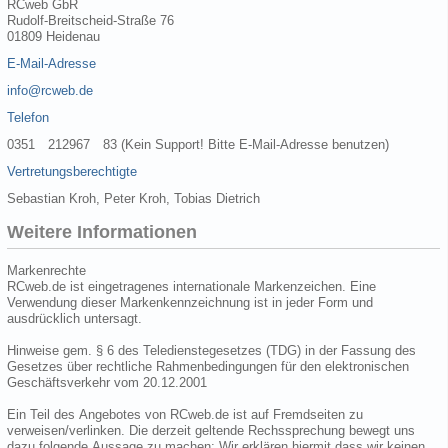
RCweb GbR
Rudolf-Breitscheid-Straße 76
01809 Heidenau
E-Mail-Adresse
info@rcweb.de
Telefon
0351 212967 83 (Kein Support! Bitte E-Mail-Adresse benutzen)
Vertretungsberechtigte
Sebastian Kroh, Peter Kroh, Tobias Dietrich
Weitere Informationen
Markenrechte
RCweb.de ist eingetragenes internationale Markenzeichen. Eine
Verwendung dieser Markenkennzeichnung ist in jeder Form und
ausdrücklich untersagt.
Hinweise gem. § 6 des Teledienstegesetzes (TDG) in der Fassung des
Gesetzes über rechtliche Rahmenbedingungen für den elektronischen
Geschäftsverkehr vom 20.12.2001
Ein Teil des Angebotes von RCweb.de ist auf Fremdseiten zu
verweisen/verlinken. Die derzeit geltende Rechssprechung bewegt uns
dazu folgende Aussage zu machen: Wir erklären hiermit dass wir keinen