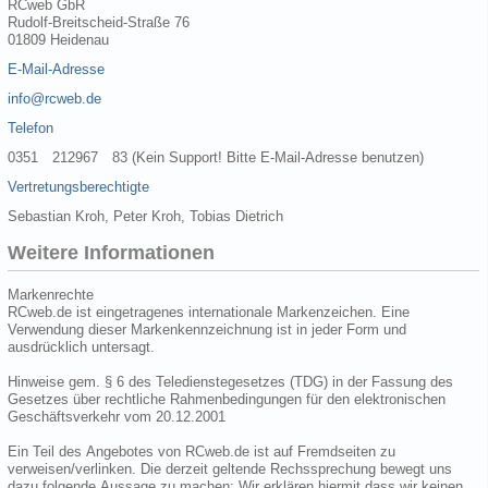
RCweb GbR
Rudolf-Breitscheid-Straße 76
01809 Heidenau
E-Mail-Adresse
info@rcweb.de
Telefon
0351 212967 83 (Kein Support! Bitte E-Mail-Adresse benutzen)
Vertretungsberechtigte
Sebastian Kroh, Peter Kroh, Tobias Dietrich
Weitere Informationen
Markenrechte
RCweb.de ist eingetragenes internationale Markenzeichen. Eine
Verwendung dieser Markenkennzeichnung ist in jeder Form und
ausdrücklich untersagt.
Hinweise gem. § 6 des Teledienstegesetzes (TDG) in der Fassung des
Gesetzes über rechtliche Rahmenbedingungen für den elektronischen
Geschäftsverkehr vom 20.12.2001
Ein Teil des Angebotes von RCweb.de ist auf Fremdseiten zu
verweisen/verlinken. Die derzeit geltende Rechssprechung bewegt uns
dazu folgende Aussage zu machen: Wir erklären hiermit dass wir keinen