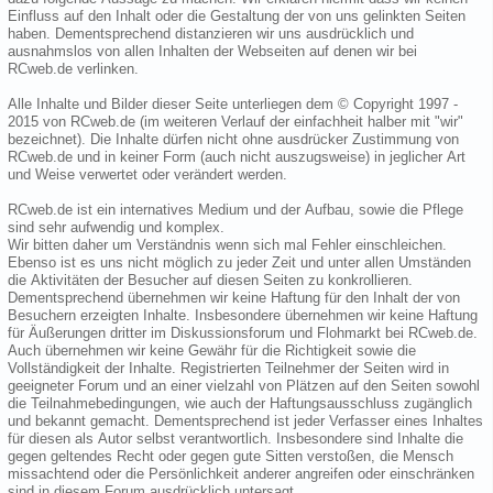
Einfluss auf den Inhalt oder die Gestaltung der von uns gelinkten Seiten
haben. Dementsprechend distanzieren wir uns ausdrücklich und
ausnahmslos von allen Inhalten der Webseiten auf denen wir bei
RCweb.de verlinken.
Alle Inhalte und Bilder dieser Seite unterliegen dem © Copyright 1997 -
2015 von RCweb.de (im weiteren Verlauf der einfachheit halber mit "wir"
bezeichnet). Die Inhalte dürfen nicht ohne ausdrücker Zustimmung von
RCweb.de und in keiner Form (auch nicht auszugsweise) in jeglicher Art
und Weise verwertet oder verändert werden.
RCweb.de ist ein internatives Medium und der Aufbau, sowie die Pflege
sind sehr aufwendig und komplex.
Wir bitten daher um Verständnis wenn sich mal Fehler einschleichen.
Ebenso ist es uns nicht möglich zu jeder Zeit und unter allen Umständen
die Aktivitäten der Besucher auf diesen Seiten zu konkrollieren.
Dementsprechend übernehmen wir keine Haftung für den Inhalt der von
Besuchern erzeigten Inhalte. Insbesondere übernehmen wir keine Haftung
für Äußerungen dritter im Diskussionsforum und Flohmarkt bei RCweb.de.
Auch übernehmen wir keine Gewähr für die Richtigkeit sowie die
Vollständigkeit der Inhalte. Registrierten Teilnehmer der Seiten wird in
geeigneter Forum und an einer vielzahl von Plätzen auf den Seiten sowohl
die Teilnahmebedingungen, wie auch der Haftungsausschluss zugänglich
und bekannt gemacht. Dementsprechend ist jeder Verfasser eines Inhaltes
für diesen als Autor selbst verantwortlich. Insbesondere sind Inhalte die
gegen geltendes Recht oder gegen gute Sitten verstoßen, die Mensch
missachtend oder die Persönlichkeit anderer angreifen oder einschränken
sind in diesem Forum ausdrücklich untersagt.