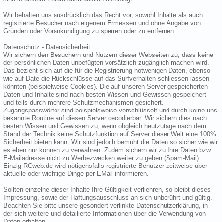
Wir behalten uns ausdrücklich das Recht vor, sowohl Inhalte als auch
registrierte Besucher nach eigenem Ermessen und ohne Angabe von
Gründen oder Vorankündigung zu sperren oder zu entfernen.
Datenschutz - Datensicherheit:
Wir sichern den Besuchern und Nutzern dieser Webseiten zu, dass keine
der persönlichen Daten unbefügten vorsätzlich zugänglich machen wird.
Das bezieht sich auf die für die Registrierung notwenigen Daten, ebenso
wie auf Date die Rückschlüsse auf das Surfverhalten schliessen lassen
könnten (beispielweise Cookies). Die auf unseren Server gespeicherten
Daten und Inhalte sind nach besten Wissen und Gewissen gespeichert
und teils durch mehrere Schutzmechanismen gesichert.
Zugangspasswörter sind beispielsweise verschlüsselt und durch keine uns
bekannte Routine auf diesen Server decodierbar. Wir sichern dies nach
besten Wissen und Gewissen zu, wenn obgleich heutzutage nach dem
Stand der Technik keine Schutzfunktion auf Server dieser Welt eine 100%
Sicherheit bieten kann. Wir sind jedoch bemüht die Daten so sicher wie wir
es eben nur können zu verwahren. Zudem sichern wir zu Ihre Daten bzw.
E-Mailadresse nicht zu Werbezwecken weiter zu geben (Spam-Mail).
Einzig RCweb.de wird nötigensfalls registrierte Benutzer zeitweise über
aktuelle oder wichtige Dinge per EMail informieren.
Sollten einzelne dieser Inhalte Ihre Gültigkeit verliehren, so bleibt dieses
Impressung, sowie der Haftungsausschluss an sich unberührt und gültig.
Beachten Sie bitte unsere gesondert verlinkte Datenschutzerklärung, in
der sich weitere und detailierte Informationen über die Verwendung von
Daten erhalten.