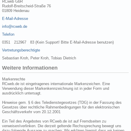
RCweb GbR
Rudolf-Breitscheid-Straße 76
01809 Heidenau
E-Mail-Adresse
info@rcweb.de
Telefon
0351 212967 83 (Kein Support! Bitte E-Mail-Adresse benutzen)
Vertretungsberechtigte
Sebastian Kroh, Peter Kroh, Tobias Dietrich
Weitere Informationen
Markenrechte
RCweb.de ist eingetragenes internationale Markenzeichen. Eine
Verwendung dieser Markenkennzeichnung ist in jeder Form und
ausdrücklich untersagt.
Hinweise gem. § 6 des Teledienstegesetzes (TDG) in der Fassung des
Gesetzes über rechtliche Rahmenbedingungen für den elektronischen
Geschäftsverkehr vom 20.12.2001
Ein Teil des Angebotes von RCweb.de ist auf Fremdseiten zu
verweisen/verlinken. Die derzeit geltende Rechssprechung bewegt uns
dazu folgende Aussage zu machen: Wir erklären hiermit dass wir keinen