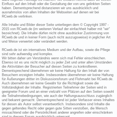
Einfluss auf den Inhalt oder die Gestaltung der von uns gelinkten Seiten
haben. Dementsprechend distanzieren wir uns ausdrücklich und
ausnahmslos von allen Inhalten der Webseiten auf denen wir bei
RCweb.de verlinken.
Alle Inhalte und Bilder dieser Seite unterliegen dem © Copyright 1997 -
2015 von RCweb.de (im weiteren Verlauf der einfachheit halber mit "wir"
bezeichnet). Die Inhalte dürfen nicht ohne ausdrücker Zustimmung von
RCweb.de und in keiner Form (auch nicht auszugsweise) in jeglicher Art
und Weise verwertet oder verändert werden.
RCweb.de ist ein internatives Medium und der Aufbau, sowie die Pflege
sind sehr aufwendig und komplex.
Wir bitten daher um Verständnis wenn sich mal Fehler einschleichen.
Ebenso ist es uns nicht möglich zu jeder Zeit und unter allen Umständen
die Aktivitäten der Besucher auf diesen Seiten zu konkrollieren.
Dementsprechend übernehmen wir keine Haftung für den Inhalt der von
Besuchern erzeigten Inhalte. Insbesondere übernehmen wir keine Haftung
für Äußerungen dritter im Diskussionsforum und Flohmarkt bei RCweb.de.
Auch übernehmen wir keine Gewähr für die Richtigkeit sowie die
Vollständigkeit der Inhalte. Registrierten Teilnehmer der Seiten wird in
geeigneter Forum und an einer vielzahl von Plätzen auf den Seiten sowohl
die Teilnahmebedingungen, wie auch der Haftungsausschluss zugänglich
und bekannt gemacht. Dementsprechend ist jeder Verfasser eines Inhaltes
für diesen als Autor selbst verantwortlich. Insbesondere sind Inhalte die
gegen geltendes Recht oder gegen gute Sitten verstoßen, die Mensch
missachtend oder die Persönlichkeit anderer angreifen oder einschränken
sind in diesem Forum ausdrücklich untersagt.