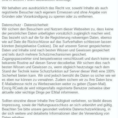
Wir behalten uns ausdrücklich das Recht vor, sowohl Inhalte als auch
registrierte Besucher nach eigenem Ermessen und ohne Angabe von
Gründen oder Vorankündigung zu sperren oder zu entfernen.
Datenschutz - Datensicherheit:
Wir sichern den Besuchern und Nutzern dieser Webseiten zu, dass keine
der persönlichen Daten unbefügten vorsätzlich zugänglich machen wird.
Das bezieht sich auf die für die Registrierung notwenigen Daten, ebenso
wie auf Date die Rückschlüsse auf das Surfverhalten schliessen lassen
könnten (beispielweise Cookies). Die auf unseren Server gespeicherten
Daten und Inhalte sind nach besten Wissen und Gewissen gespeichert
und teils durch mehrere Schutzmechanismen gesichert.
Zugangspasswörter sind beispielsweise verschlüsselt und durch keine uns
bekannte Routine auf diesen Server decodierbar. Wir sichern dies nach
besten Wissen und Gewissen zu, wenn obgleich heutzutage nach dem
Stand der Technik keine Schutzfunktion auf Server dieser Welt eine 100%
Sicherheit bieten kann. Wir sind jedoch bemüht die Daten so sicher wie wir
es eben nur können zu verwahren. Zudem sichern wir zu Ihre Daten bzw.
E-Mailadresse nicht zu Werbezwecken weiter zu geben (Spam-Mail).
Einzig RCweb.de wird nötigensfalls registrierte Benutzer zeitweise über
aktuelle oder wichtige Dinge per EMail informieren.
Sollten einzelne dieser Inhalte Ihre Gültigkeit verliehren, so bleibt dieses
Impressung, sowie der Haftungsausschluss an sich unberührt und gültig.
Beachten Sie bitte unsere gesondert verlinkte Datenschutzerklärung, in
der sich weitere und detailierte Informationen über die Verwendung von
Daten erhalten.