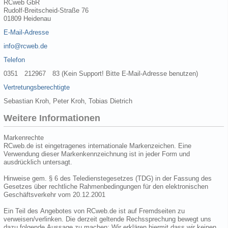
RCweb GbR
Rudolf-Breitscheid-Straße 76
01809 Heidenau
E-Mail-Adresse
info@rcweb.de
Telefon
0351 212967 83 (Kein Support! Bitte E-Mail-Adresse benutzen)
Vertretungsberechtigte
Sebastian Kroh, Peter Kroh, Tobias Dietrich
Weitere Informationen
Markenrechte
RCweb.de ist eingetragenes internationale Markenzeichen. Eine
Verwendung dieser Markenkennzeichnung ist in jeder Form und
ausdrücklich untersagt.
Hinweise gem. § 6 des Teledienstegesetzes (TDG) in der Fassung des
Gesetzes über rechtliche Rahmenbedingungen für den elektronischen
Geschäftsverkehr vom 20.12.2001
Ein Teil des Angebotes von RCweb.de ist auf Fremdseiten zu
verweisen/verlinken. Die derzeit geltende Rechssprechung bewegt uns
dazu folgende Aussage zu machen: Wir erklären hiermit dass wir keinen