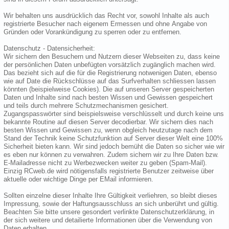
Wir behalten uns ausdrücklich das Recht vor, sowohl Inhalte als auch
registrierte Besucher nach eigenem Ermessen und ohne Angabe von
Gründen oder Vorankündigung zu sperren oder zu entfernen.
Datenschutz - Datensicherheit:
Wir sichern den Besuchern und Nutzern dieser Webseiten zu, dass keine
der persönlichen Daten unbefügten vorsätzlich zugänglich machen wird.
Das bezieht sich auf die für die Registrierung notwenigen Daten, ebenso
wie auf Date die Rückschlüsse auf das Surfverhalten schliessen lassen
könnten (beispielweise Cookies). Die auf unseren Server gespeicherten
Daten und Inhalte sind nach besten Wissen und Gewissen gespeichert
und teils durch mehrere Schutzmechanismen gesichert.
Zugangspasswörter sind beispielsweise verschlüsselt und durch keine uns
bekannte Routine auf diesen Server decodierbar. Wir sichern dies nach
besten Wissen und Gewissen zu, wenn obgleich heutzutage nach dem
Stand der Technik keine Schutzfunktion auf Server dieser Welt eine 100%
Sicherheit bieten kann. Wir sind jedoch bemüht die Daten so sicher wie wir
es eben nur können zu verwahren. Zudem sichern wir zu Ihre Daten bzw.
E-Mailadresse nicht zu Werbezwecken weiter zu geben (Spam-Mail).
Einzig RCweb.de wird nötigensfalls registrierte Benutzer zeitweise über
aktuelle oder wichtige Dinge per EMail informieren.
Sollten einzelne dieser Inhalte Ihre Gültigkeit verliehren, so bleibt dieses
Impressung, sowie der Haftungsausschluss an sich unberührt und gültig.
Beachten Sie bitte unsere gesondert verlinkte Datenschutzerklärung, in
der sich weitere und detailierte Informationen über die Verwendung von
Daten erhalten.