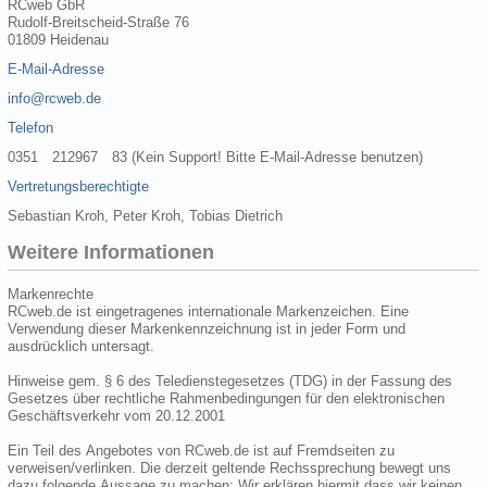
RCweb GbR
Rudolf-Breitscheid-Straße 76
01809 Heidenau
E-Mail-Adresse
info@rcweb.de
Telefon
0351 212967 83 (Kein Support! Bitte E-Mail-Adresse benutzen)
Vertretungsberechtigte
Sebastian Kroh, Peter Kroh, Tobias Dietrich
Weitere Informationen
Markenrechte
RCweb.de ist eingetragenes internationale Markenzeichen. Eine
Verwendung dieser Markenkennzeichnung ist in jeder Form und
ausdrücklich untersagt.
Hinweise gem. § 6 des Teledienstegesetzes (TDG) in der Fassung des
Gesetzes über rechtliche Rahmenbedingungen für den elektronischen
Geschäftsverkehr vom 20.12.2001
Ein Teil des Angebotes von RCweb.de ist auf Fremdseiten zu
verweisen/verlinken. Die derzeit geltende Rechssprechung bewegt uns
dazu folgende Aussage zu machen: Wir erklären hiermit dass wir keinen