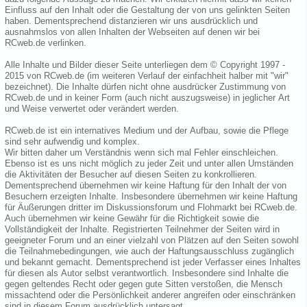
Einfluss auf den Inhalt oder die Gestaltung der von uns gelinkten Seiten
haben. Dementsprechend distanzieren wir uns ausdrücklich und
ausnahmslos von allen Inhalten der Webseiten auf denen wir bei
RCweb.de verlinken.
Alle Inhalte und Bilder dieser Seite unterliegen dem © Copyright 1997 -
2015 von RCweb.de (im weiteren Verlauf der einfachheit halber mit "wir"
bezeichnet). Die Inhalte dürfen nicht ohne ausdrücker Zustimmung von
RCweb.de und in keiner Form (auch nicht auszugsweise) in jeglicher Art
und Weise verwertet oder verändert werden.
RCweb.de ist ein internatives Medium und der Aufbau, sowie die Pflege
sind sehr aufwendig und komplex.
Wir bitten daher um Verständnis wenn sich mal Fehler einschleichen.
Ebenso ist es uns nicht möglich zu jeder Zeit und unter allen Umständen
die Aktivitäten der Besucher auf diesen Seiten zu konkrollieren.
Dementsprechend übernehmen wir keine Haftung für den Inhalt der von
Besuchern erzeigten Inhalte. Insbesondere übernehmen wir keine Haftung
für Äußerungen dritter im Diskussionsforum und Flohmarkt bei RCweb.de.
Auch übernehmen wir keine Gewähr für die Richtigkeit sowie die
Vollständigkeit der Inhalte. Registrierten Teilnehmer der Seiten wird in
geeigneter Forum und an einer vielzahl von Plätzen auf den Seiten sowohl
die Teilnahmebedingungen, wie auch der Haftungsausschluss zugänglich
und bekannt gemacht. Dementsprechend ist jeder Verfasser eines Inhaltes
für diesen als Autor selbst verantwortlich. Insbesondere sind Inhalte die
gegen geltendes Recht oder gegen gute Sitten verstoßen, die Mensch
missachtend oder die Persönlichkeit anderer angreifen oder einschränken
sind in diesem Forum ausdrücklich untersagt.