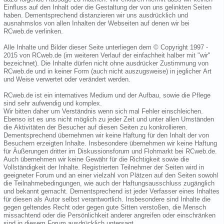
Einfluss auf den Inhalt oder die Gestaltung der von uns gelinkten Seiten
haben. Dementsprechend distanzieren wir uns ausdrücklich und
ausnahmslos von allen Inhalten der Webseiten auf denen wir bei
RCweb.de verlinken.
Alle Inhalte und Bilder dieser Seite unterliegen dem © Copyright 1997 -
2015 von RCweb.de (im weiteren Verlauf der einfachheit halber mit "wir"
bezeichnet). Die Inhalte dürfen nicht ohne ausdrücker Zustimmung von
RCweb.de und in keiner Form (auch nicht auszugsweise) in jeglicher Art
und Weise verwertet oder verändert werden.
RCweb.de ist ein internatives Medium und der Aufbau, sowie die Pflege
sind sehr aufwendig und komplex.
Wir bitten daher um Verständnis wenn sich mal Fehler einschleichen.
Ebenso ist es uns nicht möglich zu jeder Zeit und unter allen Umständen
die Aktivitäten der Besucher auf diesen Seiten zu konkrollieren.
Dementsprechend übernehmen wir keine Haftung für den Inhalt der von
Besuchern erzeigten Inhalte. Insbesondere übernehmen wir keine Haftung
für Äußerungen dritter im Diskussionsforum und Flohmarkt bei RCweb.de.
Auch übernehmen wir keine Gewähr für die Richtigkeit sowie die
Vollständigkeit der Inhalte. Registrierten Teilnehmer der Seiten wird in
geeigneter Forum und an einer vielzahl von Plätzen auf den Seiten sowohl
die Teilnahmebedingungen, wie auch der Haftungsausschluss zugänglich
und bekannt gemacht. Dementsprechend ist jeder Verfasser eines Inhaltes
für diesen als Autor selbst verantwortlich. Insbesondere sind Inhalte die
gegen geltendes Recht oder gegen gute Sitten verstoßen, die Mensch
missachtend oder die Persönlichkeit anderer angreifen oder einschränken
sind in diesem Forum ausdrücklich untersagt.