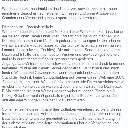
Wir behalten uns ausdrücklich das Recht vor, sowohl Inhalte als auch
registrierte Besucher nach eigenem Ermessen und ohne Angabe von
Gründen oder Vorankündigung zu sperren oder zu entfernen.
Datenschutz - Datensicherheit:
Wir sichern den Besuchern und Nutzern dieser Webseiten zu, dass keine
der persönlichen Daten unbefügten vorsätzlich zugänglich machen wird.
Das bezieht sich auf die für die Registrierung notwenigen Daten, ebenso
wie auf Date die Rückschlüsse auf das Surfverhalten schliessen lassen
könnten (beispielweise Cookies). Die auf unseren Server gespeicherten
Daten und Inhalte sind nach besten Wissen und Gewissen gespeichert
und teils durch mehrere Schutzmechanismen gesichert.
Zugangspasswörter sind beispielsweise verschlüsselt und durch keine uns
bekannte Routine auf diesen Server decodierbar. Wir sichern dies nach
besten Wissen und Gewissen zu, wenn obgleich heutzutage nach dem
Stand der Technik keine Schutzfunktion auf Server dieser Welt eine 100%
Sicherheit bieten kann. Wir sind jedoch bemüht die Daten so sicher wie wir
es eben nur können zu verwahren. Zudem sichern wir zu Ihre Daten bzw.
E-Mailadresse nicht zu Werbezwecken weiter zu geben (Spam-Mail).
Einzig RCweb.de wird nötigensfalls registrierte Benutzer zeitweise über
aktuelle oder wichtige Dinge per EMail informieren.
Sollten einzelne dieser Inhalte Ihre Gültigkeit verliehren, so bleibt dieses
Impressung, sowie der Haftungsausschluss an sich unberührt und gültig.
Beachten Sie bitte unsere gesondert verlinkte Datenschutzerklärung, in
der sich weitere und detailierte Informationen über die Verwendung von
Daten erhalten.