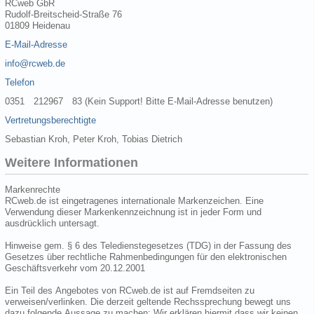
RCweb GbR
Rudolf-Breitscheid-Straße 76
01809 Heidenau
E-Mail-Adresse
info@rcweb.de
Telefon
0351 212967 83 (Kein Support! Bitte E-Mail-Adresse benutzen)
Vertretungsberechtigte
Sebastian Kroh, Peter Kroh, Tobias Dietrich
Weitere Informationen
Markenrechte
RCweb.de ist eingetragenes internationale Markenzeichen. Eine
Verwendung dieser Markenkennzeichnung ist in jeder Form und
ausdrücklich untersagt.
Hinweise gem. § 6 des Teledienstegesetzes (TDG) in der Fassung des
Gesetzes über rechtliche Rahmenbedingungen für den elektronischen
Geschäftsverkehr vom 20.12.2001
Ein Teil des Angebotes von RCweb.de ist auf Fremdseiten zu
verweisen/verlinken. Die derzeit geltende Rechssprechung bewegt uns
dazu folgende Aussage zu machen: Wir erklären hiermit dass wir keinen