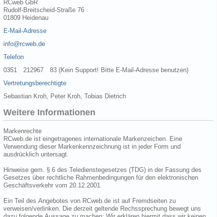
RCweb GbR
Rudolf-Breitscheid-Straße 76
01809 Heidenau
E-Mail-Adresse
info@rcweb.de
Telefon
0351 212967 83 (Kein Support! Bitte E-Mail-Adresse benutzen)
Vertretungsberechtigte
Sebastian Kroh, Peter Kroh, Tobias Dietrich
Weitere Informationen
Markenrechte
RCweb.de ist eingetragenes internationale Markenzeichen. Eine
Verwendung dieser Markenkennzeichnung ist in jeder Form und
ausdrücklich untersagt.
Hinweise gem. § 6 des Teledienstegesetzes (TDG) in der Fassung des
Gesetzes über rechtliche Rahmenbedingungen für den elektronischen
Geschäftsverkehr vom 20.12.2001
Ein Teil des Angebotes von RCweb.de ist auf Fremdseiten zu
verweisen/verlinken. Die derzeit geltende Rechssprechung bewegt uns
dazu folgende Aussage zu machen: Wir erklären hiermit dass wir keinen