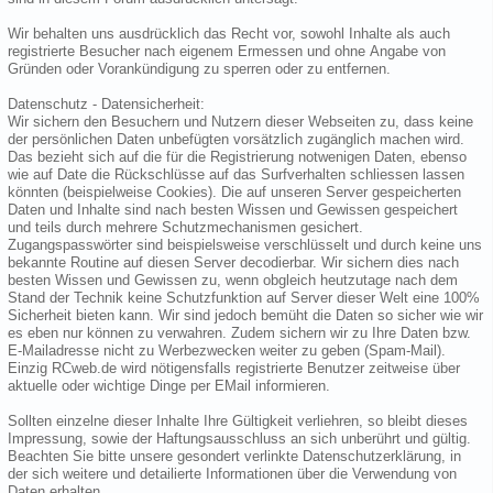
Wir behalten uns ausdrücklich das Recht vor, sowohl Inhalte als auch
registrierte Besucher nach eigenem Ermessen und ohne Angabe von
Gründen oder Vorankündigung zu sperren oder zu entfernen.
Datenschutz - Datensicherheit:
Wir sichern den Besuchern und Nutzern dieser Webseiten zu, dass keine
der persönlichen Daten unbefügten vorsätzlich zugänglich machen wird.
Das bezieht sich auf die für die Registrierung notwenigen Daten, ebenso
wie auf Date die Rückschlüsse auf das Surfverhalten schliessen lassen
könnten (beispielweise Cookies). Die auf unseren Server gespeicherten
Daten und Inhalte sind nach besten Wissen und Gewissen gespeichert
und teils durch mehrere Schutzmechanismen gesichert.
Zugangspasswörter sind beispielsweise verschlüsselt und durch keine uns
bekannte Routine auf diesen Server decodierbar. Wir sichern dies nach
besten Wissen und Gewissen zu, wenn obgleich heutzutage nach dem
Stand der Technik keine Schutzfunktion auf Server dieser Welt eine 100%
Sicherheit bieten kann. Wir sind jedoch bemüht die Daten so sicher wie wir
es eben nur können zu verwahren. Zudem sichern wir zu Ihre Daten bzw.
E-Mailadresse nicht zu Werbezwecken weiter zu geben (Spam-Mail).
Einzig RCweb.de wird nötigensfalls registrierte Benutzer zeitweise über
aktuelle oder wichtige Dinge per EMail informieren.
Sollten einzelne dieser Inhalte Ihre Gültigkeit verliehren, so bleibt dieses
Impressung, sowie der Haftungsausschluss an sich unberührt und gültig.
Beachten Sie bitte unsere gesondert verlinkte Datenschutzerklärung, in
der sich weitere und detailierte Informationen über die Verwendung von
Daten erhalten.