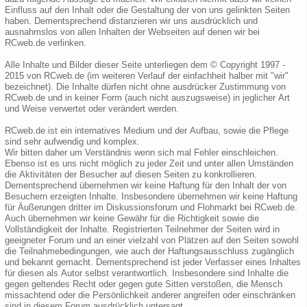
Einfluss auf den Inhalt oder die Gestaltung der von uns gelinkten Seiten
haben. Dementsprechend distanzieren wir uns ausdrücklich und
ausnahmslos von allen Inhalten der Webseiten auf denen wir bei
RCweb.de verlinken.
Alle Inhalte und Bilder dieser Seite unterliegen dem © Copyright 1997 -
2015 von RCweb.de (im weiteren Verlauf der einfachheit halber mit "wir"
bezeichnet). Die Inhalte dürfen nicht ohne ausdrücker Zustimmung von
RCweb.de und in keiner Form (auch nicht auszugsweise) in jeglicher Art
und Weise verwertet oder verändert werden.
RCweb.de ist ein internatives Medium und der Aufbau, sowie die Pflege
sind sehr aufwendig und komplex.
Wir bitten daher um Verständnis wenn sich mal Fehler einschleichen.
Ebenso ist es uns nicht möglich zu jeder Zeit und unter allen Umständen
die Aktivitäten der Besucher auf diesen Seiten zu konkrollieren.
Dementsprechend übernehmen wir keine Haftung für den Inhalt der von
Besuchern erzeigten Inhalte. Insbesondere übernehmen wir keine Haftung
für Äußerungen dritter im Diskussionsforum und Flohmarkt bei RCweb.de.
Auch übernehmen wir keine Gewähr für die Richtigkeit sowie die
Vollständigkeit der Inhalte. Registrierten Teilnehmer der Seiten wird in
geeigneter Forum und an einer vielzahl von Plätzen auf den Seiten sowohl
die Teilnahmebedingungen, wie auch der Haftungsausschluss zugänglich
und bekannt gemacht. Dementsprechend ist jeder Verfasser eines Inhaltes
für diesen als Autor selbst verantwortlich. Insbesondere sind Inhalte die
gegen geltendes Recht oder gegen gute Sitten verstoßen, die Mensch
missachtend oder die Persönlichkeit anderer angreifen oder einschränken
sind in diesem Forum ausdrücklich untersagt.