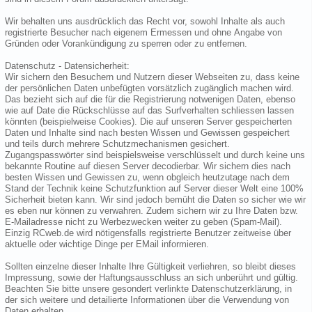
Wir behalten uns ausdrücklich das Recht vor, sowohl Inhalte als auch
registrierte Besucher nach eigenem Ermessen und ohne Angabe von
Gründen oder Vorankündigung zu sperren oder zu entfernen.
Datenschutz - Datensicherheit:
Wir sichern den Besuchern und Nutzern dieser Webseiten zu, dass keine
der persönlichen Daten unbefügten vorsätzlich zugänglich machen wird.
Das bezieht sich auf die für die Registrierung notwenigen Daten, ebenso
wie auf Date die Rückschlüsse auf das Surfverhalten schliessen lassen
könnten (beispielweise Cookies). Die auf unseren Server gespeicherten
Daten und Inhalte sind nach besten Wissen und Gewissen gespeichert
und teils durch mehrere Schutzmechanismen gesichert.
Zugangspasswörter sind beispielsweise verschlüsselt und durch keine uns
bekannte Routine auf diesen Server decodierbar. Wir sichern dies nach
besten Wissen und Gewissen zu, wenn obgleich heutzutage nach dem
Stand der Technik keine Schutzfunktion auf Server dieser Welt eine 100%
Sicherheit bieten kann. Wir sind jedoch bemüht die Daten so sicher wie wir
es eben nur können zu verwahren. Zudem sichern wir zu Ihre Daten bzw.
E-Mailadresse nicht zu Werbezwecken weiter zu geben (Spam-Mail).
Einzig RCweb.de wird nötigensfalls registrierte Benutzer zeitweise über
aktuelle oder wichtige Dinge per EMail informieren.
Sollten einzelne dieser Inhalte Ihre Gültigkeit verliehren, so bleibt dieses
Impressung, sowie der Haftungsausschluss an sich unberührt und gültig.
Beachten Sie bitte unsere gesondert verlinkte Datenschutzerklärung, in
der sich weitere und detailierte Informationen über die Verwendung von
Daten erhalten.