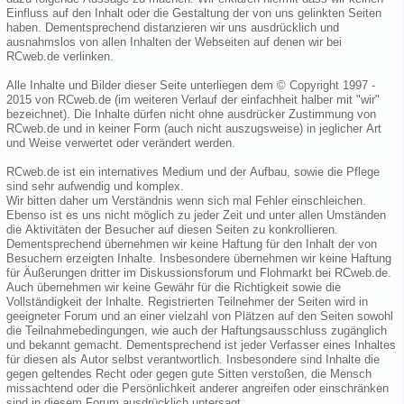
Einfluss auf den Inhalt oder die Gestaltung der von uns gelinkten Seiten
haben. Dementsprechend distanzieren wir uns ausdrücklich und
ausnahmslos von allen Inhalten der Webseiten auf denen wir bei
RCweb.de verlinken.
Alle Inhalte und Bilder dieser Seite unterliegen dem © Copyright 1997 -
2015 von RCweb.de (im weiteren Verlauf der einfachheit halber mit "wir"
bezeichnet). Die Inhalte dürfen nicht ohne ausdrücker Zustimmung von
RCweb.de und in keiner Form (auch nicht auszugsweise) in jeglicher Art
und Weise verwertet oder verändert werden.
RCweb.de ist ein internatives Medium und der Aufbau, sowie die Pflege
sind sehr aufwendig und komplex.
Wir bitten daher um Verständnis wenn sich mal Fehler einschleichen.
Ebenso ist es uns nicht möglich zu jeder Zeit und unter allen Umständen
die Aktivitäten der Besucher auf diesen Seiten zu konkrollieren.
Dementsprechend übernehmen wir keine Haftung für den Inhalt der von
Besuchern erzeigten Inhalte. Insbesondere übernehmen wir keine Haftung
für Äußerungen dritter im Diskussionsforum und Flohmarkt bei RCweb.de.
Auch übernehmen wir keine Gewähr für die Richtigkeit sowie die
Vollständigkeit der Inhalte. Registrierten Teilnehmer der Seiten wird in
geeigneter Forum und an einer vielzahl von Plätzen auf den Seiten sowohl
die Teilnahmebedingungen, wie auch der Haftungsausschluss zugänglich
und bekannt gemacht. Dementsprechend ist jeder Verfasser eines Inhaltes
für diesen als Autor selbst verantwortlich. Insbesondere sind Inhalte die
gegen geltendes Recht oder gegen gute Sitten verstoßen, die Mensch
missachtend oder die Persönlichkeit anderer angreifen oder einschränken
sind in diesem Forum ausdrücklich untersagt.