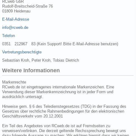
RCweb GbR
Rudolf-Breitscheid-Straße 76
01809 Heidenau
E-Mail-Adresse
info@rcweb.de
Telefon
0351 212967 83 (Kein Support! Bitte E-Mail-Adresse benutzen)
Vertretungsberechtigte
Sebastian Kroh, Peter Kroh, Tobias Dietrich
Weitere Informationen
Markenrechte
RCweb.de ist eingetragenes internationale Markenzeichen. Eine
Verwendung dieser Markenkennzeichnung ist in jeder Form und
ausdrücklich untersagt.
Hinweise gem. § 6 des Teledienstegesetzes (TDG) in der Fassung des
Gesetzes über rechtliche Rahmenbedingungen für den elektronischen
Geschäftsverkehr vom 20.12.2001
Ein Teil des Angebotes von RCweb.de ist auf Fremdseiten zu
verweisen/verlinken. Die derzeit geltende Rechssprechung bewegt uns
dazu folgende Aussage zu machen: Wir erklären hiermit dass wir keinen